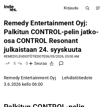
Kirjaudu
Remedy Entertainment Oyj:
Palkitun CONTROL-pelin jatko-
osa CONTROL Resonant
julkaistaan 24. syyskuuta
REMEDY
LEHDISTÖTIEDOTE
06/03/2026, 03:00 AM
6
0
Seuraa
tykkää
ei tykkää
Remedy Entertainment Oyj Lehdistötiedote
3.6.2026 kello 06:00
Palkitun CONTROL-pelin