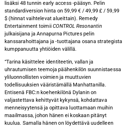
lisäksi 48 tunnin early access -pääsyn. Pelin
standardiversion hinta on 59,99 € / 49,99 £ / 59,99
$ (hinnat vaihtelevat alueittain). Remedy
Entertainment toimii
CONTROL Resonantin
julkaisijana ja Annapurna Pictures pelin
kanssarahoittajana ja -tuottajana osana strategista
kumppanuutta yhtiöiden välillä.
“Tarina käsittelee identiteetin, vallan ja
uhrautumisen teemoja päähenkilön suunnistaessa
yliluonnollisten voimien ja muuttuvien
todellisuuksien vääristämällä Manhattanilla.
Entisenä FBC:n koehenkilönä Dylanin on
valjastettava kehittyvät kykynsä, kohdattava
menneisyytensä ja opittava luottamaan muihin
maailmassa, johon hänen ei koskaan pitänyt
kuulua. Samalla hänen on löydettävä uudelleen