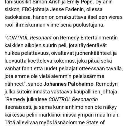
fanisuosikit Simon Arish ja Emily Pope. Dylanin
siskon, FBC-johtaja Jesse Fadenin, ollessa
kadoksissa, hänen on omaksuttava itselleen vieras
rooli ihmiskunnan viimeisenä puolustajana.
“
CONTROL Resonant
on Remedy Entertainmentin
kaikkien aikojen suurin peli, jota täydentävät
huikea pelattavuus, oivaltavat juonenkäänteet ja
luovuutta koetteleva kokemus, joka pitää sekä
vanhat fanit että uudet pelaajat otteessaan tavalla,
jota emme ole vielä aiemmin peleissämme
nähneet”, sanoo
Johannes Paloheimo
, Remedyn
julkaisutoiminnasta vastaava kaupallinen johtaja.
”Remedy julkaisee
CONTROL Resonantin
itsenäisesti, ja sama kunnianhimoinen ote näkyy
kaikessa pelin markkinoinnissa ympäri maailman.
Tätä alleviivaa myös läsnäolomme State of