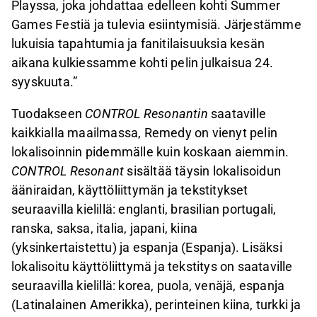
Playssa, joka johdattaa edelleen kohti Summer
Games Festiä ja tulevia esiintymisiä. Järjestämme
lukuisia tapahtumia ja fanitilaisuuksia kesän
aikana kulkiessamme kohti pelin julkaisua 24.
syyskuuta.”
Tuodakseen
CONTROL Resonantin
saataville
kaikkialla maailmassa, Remedy on vienyt pelin
lokalisoinnin pidemmälle kuin koskaan aiemmin.
CONTROL Resonant
sisältää täysin lokalisoidun
ääniraidan, käyttöliittymän ja tekstitykset
seuraavilla kielillä: englanti, brasilian portugali,
ranska, saksa, italia, japani, kiina
(yksinkertaistettu) ja espanja (Espanja). Lisäksi
lokalisoitu käyttöliittymä ja tekstitys on saataville
seuraavilla kielillä: korea, puola, venäjä, espanja
(Latinalainen Amerikka), perinteinen kiina, turkki ja