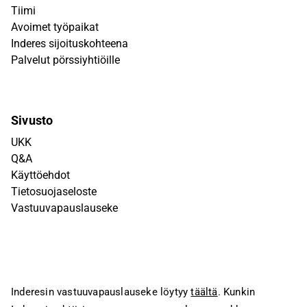
Tiimi
Avoimet työpaikat
Inderes sijoituskohteena
Palvelut pörssiyhtiöille
Sivusto
UKK
Q&A
Käyttöehdot
Tietosuojaseloste
Vastuuvapauslauseke
Inderesin vastuuvapauslauseke löytyy
täältä
. Kunkin