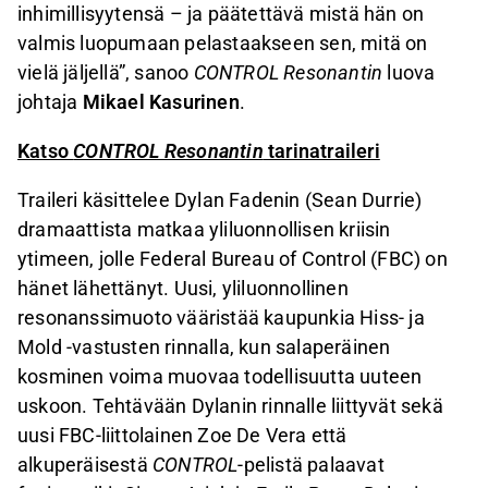
inhimillisyytensä – ja päätettävä mistä hän on
valmis luopumaan pelastaakseen sen, mitä on
vielä jäljellä”, sanoo
CONTROL Resonantin
luova
johtaja
Mikael Kasurinen
.
Katso
CONTROL Resonantin
tarinatraileri
Traileri käsittelee Dylan Fadenin (Sean Durrie)
dramaattista matkaa yliluonnollisen kriisin
ytimeen, jolle Federal Bureau of Control (FBC) on
hänet lähettänyt. Uusi, yliluonnollinen
resonanssimuoto vääristää kaupunkia Hiss- ja
Mold -vastusten rinnalla, kun salaperäinen
kosminen voima muovaa todellisuutta uuteen
uskoon. Tehtävään Dylanin rinnalle liittyvät sekä
uusi FBC-liittolainen Zoe De Vera että
alkuperäisestä
CONTROL
-pelistä palaavat