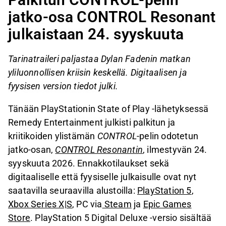
jatko-osa CONTROL Resonant
julkaistaan 24. syyskuuta
Tarinatraileri paljastaa Dylan Fadenin matkan
yliluonnollisen kriisin keskellä.
Digitaalisen ja
fyysisen version tiedot julki.
Tänään PlayStationin State of Play -lähetyksessä
Remedy Entertainment julkisti palkitun ja
kriitikoiden ylistämän
CONTROL
-pelin odotetun
jatko-osan,
CONTROL Resonantin
, ilmestyvän 24.
syyskuuta 2026. Ennakkotilaukset sekä
digitaaliselle että fyysiselle julkaisulle ovat nyt
saatavilla seuraavilla alustoilla:
PlayStation 5
,
Xbox Series X|S
, PC via
Steam
ja
Epic Games
Store
. PlayStation 5 Digital Deluxe -versio sisältää