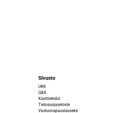
Sivusto
UKK
Q&A
Käyttöehdot
Tietosuojaseloste
Vastuuvapauslauseke