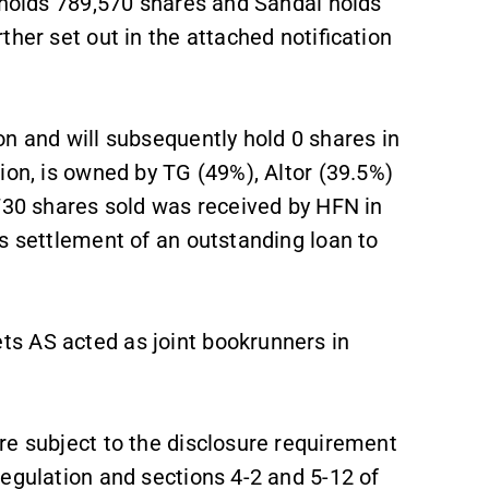
e holds 789,570 shares and Sandal holds
her set out in the attached notification
n and will subsequently hold 0 shares in
ion, is owned by TG (49%), Altor (39.5%)
,730 shares sold was received by HFN in
s settlement of an outstanding loan to
s AS acted as joint bookrunners in
re subject to the disclosure requirement
egulation and sections 4-2 and 5-12 of