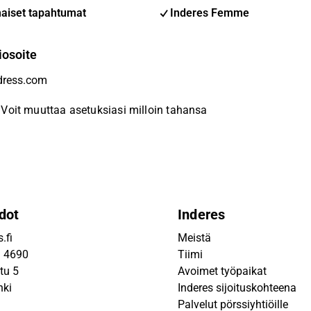
aiset tapahtumat
Inderes Femme
iosoite
Voit muuttaa asetuksiasi milloin tahansa
dot
Inderes
.fi
Meistä
9 4690
Tiimi
tu 5
Avoimet työpaikat
nki
Inderes sijoituskohteena
Palvelut pörssiyhtiöille