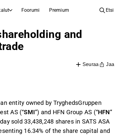
alut
Foorumi
Premium
Etsi
YHTIÖT
OPI SIJOITTAMISESTA
shareholding and
Yhtiöt
Analyysikoulu
trade
Opi lukemaan ja ymmärtämään osakeanalyysiä
Selaa ja suodata listattujen yhtiöiden listaa
Löydä osakkeita
Sijoituskoulu
Inspiraatiota seuraavaan sijoitukseesi
Oppaita ja oppitunteja sijoitusosaamisen kasvattamiseen
Jaa
Seuraa
Listautumiset
Salkunhaltijat
Uudet listautumiset ja tulevat pörssiannit
Sijoitustietoa jokaiselle tasolle, ensiaskeleista edistyneisiin salkkustrategioihin.
Yhtiökokouskutsut
, an entity owned by TryghedsGruppen
Yhtiökokousten päivämäärät ja osakkeenomistajatiedot
est AS (“
SMI
”) and HFN Group AS (“
HFN
”
oday sold 33,438,248 shares in SATS ASA
resenting 16.34% of the share capital and