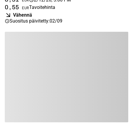
EUR
0,55
Tavoitehinta
EUR
Vähennä
Suositus päivitetty
:
02/09