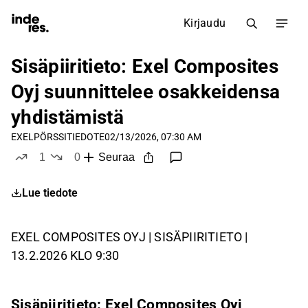
Kirjaudu
Sisäpiiritieto: Exel Composites
Oyj suunnittelee osakkeidensa
yhdistämistä
EXEL
PÖRSSITIEDOTE
02/13/2026, 07:30 AM
1
0
Seuraa
tykkää
ei tykkää
Lue tiedote
EXEL COMPOSITES OYJ | SISÄPIIRITIETO |
13.2.2026 KLO 9:30
Sisäpiiritieto: Exel Composites Oyj