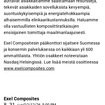
auttavat asiakkaitamme säästämään resursseja,
tekevät asiakkaiden sovelluksista kevyempiä,
suorituskykyisempiä ja energiatehokkaampia
alhaisemmilla elinkaarikustannuksilla. Haluamme
olla vastuullisten komposiittiratkaisujen
ensisijainen toimittaja maailmanlaajuisesti.
Exel Compositesin pääkonttori sijaitsee Suomessa
ja konsernin palveluksessa on kaikkiaan yli 600
ammattilaista. Yhtiön osakkeet noteerataan
Nasdaq Helsingissä. Lue lisää meistä osoitteessa
www.exelcomposites.com
Exel Composites
8,31
2/12/26, 5:00 PM