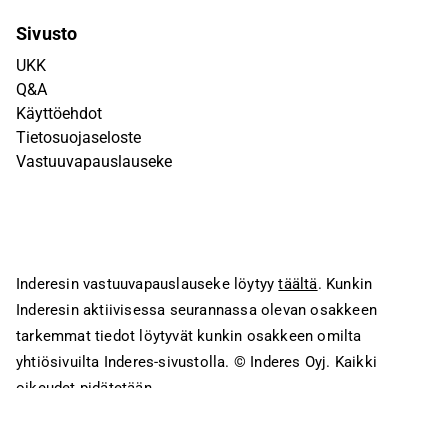
Sivusto
UKK
Q&A
Käyttöehdot
Tietosuojaseloste
Vastuuvapauslauseke
Inderesin vastuuvapauslauseke löytyy
täältä
. Kunkin
Inderesin aktiivisessa seurannassa olevan osakkeen
tarkemmat tiedot löytyvät kunkin osakkeen omilta
yhtiösivuilta Inderes-sivustolla.
© Inderes Oyj. Kaikki
oikeudet pidätetään.