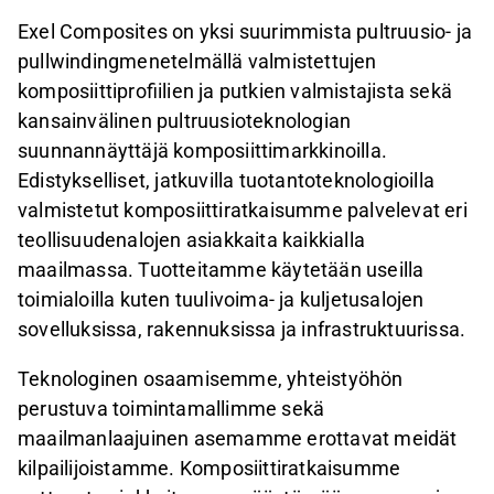
Exel Composites on yksi suurimmista pultruusio- ja
pullwindingmenetelmällä valmistettujen
komposiittiprofiilien ja putkien valmistajista sekä
kansainvälinen pultruusioteknologian
suunnannäyttäjä komposiittimarkkinoilla.
Edistykselliset, jatkuvilla tuotantoteknologioilla
valmistetut komposiittiratkaisumme palvelevat eri
teollisuudenalojen asiakkaita kaikkialla
maailmassa. Tuotteitamme käytetään useilla
toimialoilla kuten tuulivoima- ja kuljetusalojen
sovelluksissa, rakennuksissa ja infrastruktuurissa.
Teknologinen osaamisemme, yhteistyöhön
perustuva toimintamallimme sekä
maailmanlaajuinen asemamme erottavat meidät
kilpailijoistamme. Komposiittiratkaisumme