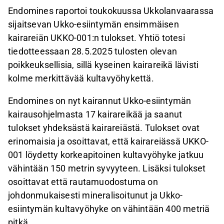
Endomines raportoi toukokuussa Ukkolanvaarassa
sijaitsevan Ukko-esiintymän ensimmäisen
kairareiän UKKO-001:n tulokset. Yhtiö totesi
tiedotteessaan 28.5.2025 tulosten olevan
poikkeuksellisia, sillä kyseinen kairareikä lävisti
kolme merkittävää kultavyöhykettä.
Endomines on nyt kairannut Ukko-esiintymän
kairausohjelmasta 17 kairareikää ja saanut
tulokset yhdeksästä kairareiästä. Tulokset ovat
erinomaisia ja osoittavat, että kairareiässä UKKO-
001 löydetty korkeapitoinen kultavyöhyke jatkuu
vähintään 150 metrin syvyyteen. Lisäksi tulokset
osoittavat että rautamuodostuma on
johdonmukaisesti mineralisoitunut ja Ukko-
esiintymän kultavyöhyke on vähintään 400 metriä
pitkä.