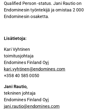
Qualified Person -status. Jani Rautio on
Endominesin työntekijä ja omistaa 2 000
Endominesin osaketta.
Lisätietoja:
Kari Vyhtinen
toimitusjohtaja
Endomines Finland Oyj
kari.vyhtinen@endomines.com
+358 40 585 0050
Jani Rautio,
tekninen johtaja
Endomines Finland Oyj
jani.rautio@endomines.com