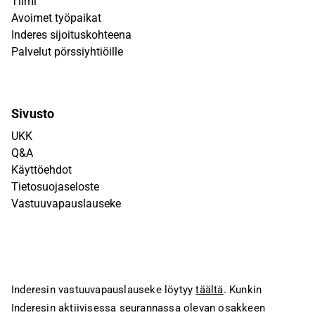
Tiimi
Avoimet työpaikat
Inderes sijoituskohteena
Palvelut pörssiyhtiöille
Sivusto
UKK
Q&A
Käyttöehdot
Tietosuojaseloste
Vastuuvapauslauseke
Inderesin vastuuvapauslauseke löytyy
täältä
. Kunkin
Inderesin aktiivisessa seurannassa olevan osakkeen