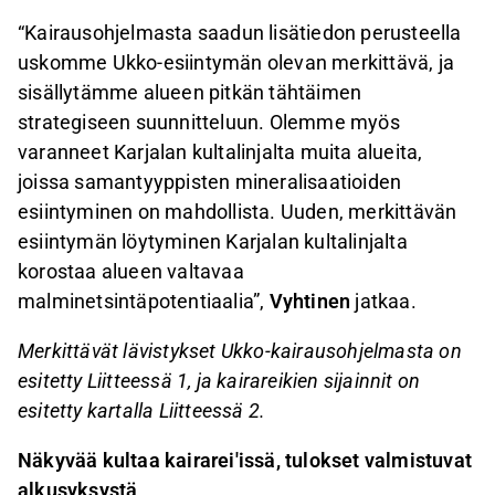
“Kairausohjelmasta saadun lisätiedon perusteella
uskomme Ukko-esiintymän olevan merkittävä, ja
sisällytämme alueen pitkän tähtäimen
strategiseen suunnitteluun. Olemme myös
varanneet Karjalan kultalinjalta muita alueita,
joissa samantyyppisten mineralisaatioiden
esiintyminen on mahdollista. Uuden, merkittävän
esiintymän löytyminen Karjalan kultalinjalta
korostaa alueen valtavaa
malminetsintäpotentiaalia”,
Vyhtinen
jatkaa.
Merkittävät lävistykset Ukko-kairausohjelmasta on
esitetty Liitteessä 1, ja kairareikien sijainnit on
esitetty kartalla Liitteessä 2.
Näkyvää kultaa kairarei'issä, tulokset valmistuvat
alkusyksystä