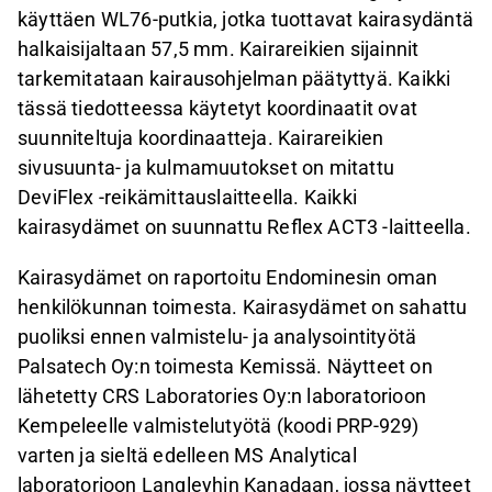
käyttäen WL76-putkia, jotka tuottavat kairasydäntä
halkaisijaltaan 57,5 mm. Kairareikien sijainnit
tarkemitataan kairausohjelman päätyttyä. Kaikki
tässä tiedotteessa käytetyt koordinaatit ovat
suunniteltuja koordinaatteja. Kairareikien
sivusuunta- ja kulmamuutokset on mitattu
DeviFlex -reikämittauslaitteella. Kaikki
kairasydämet on suunnattu Reflex ACT3 -laitteella.
Kairasydämet on raportoitu Endominesin oman
henkilökunnan toimesta. Kairasydämet on sahattu
puoliksi ennen valmistelu- ja analysointityötä
Palsatech Oy:n toimesta Kemissä. Näytteet on
lähetetty CRS Laboratories Oy:n laboratorioon
Kempeleelle valmistelutyötä (koodi PRP-929)
varten ja sieltä edelleen MS Analytical
laboratorioon Langleyhin Kanadaan, jossa näytteet