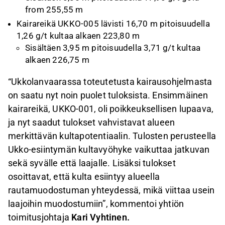
from 255,55 m
Kairareikä UKKO-005 lävisti 16,70 m pitoisuudella
1,26 g/t kultaa alkaen 223,80 m
Sisältäen 3,95 m pitoisuudella 3,71 g/t kultaa
alkaen 226,75 m
“Ukkolanvaarassa toteutetusta kairausohjelmasta
on saatu nyt noin puolet tuloksista. Ensimmäinen
kairareikä, UKKO-001, oli poikkeuksellisen lupaava,
ja nyt saadut tulokset vahvistavat alueen
merkittävän kultapotentiaalin. Tulosten perusteella
Ukko-esiintymän kultavyöhyke vaikuttaa jatkuvan
sekä syvälle että laajalle. Lisäksi tulokset
osoittavat, että kulta esiintyy alueella
rautamuodostuman yhteydessä, mikä viittaa usein
laajoihin muodostumiin”, kommentoi yhtiön
toimitusjohtaja
Kari Vyhtinen.