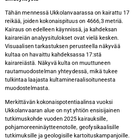
Tähän mennessä Ukkolanvaarassa on kairattu 17
reikää, joiden kokonaispituus on 4666,3 metriä.
Kairaus on edelleen käynnissä, ja kahdeksan
kairareiän analyysitulokset ovat vielä kesken.
Visuaalisen tarkastuksen perusteella näkyvää
kultaa on havaittu kahdeksassa 17:stä
kairareiästä. Näkyvä kulta on muuttuneen
rautamuodostelman yhteydessä, mikä tukee
tulkintaa laajasta kultamineraalisoituneesta
muodostelmasta.
Merkittävän kokonaispotentiaalinsa vuoksi
Ukkolanvaaran alue on nyt yhtiön ensisijainen
tutkimuskohde vuoden 2025 kairauksille,
pohjamoreeninäytteenotolle, geofysikaalisille
tutkimuksille ja geologisille kartoituskampanjoille.