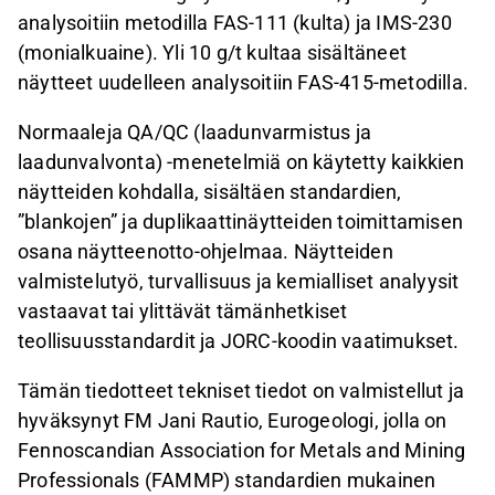
analysoitiin metodilla FAS-111 (kulta) ja IMS-230
(monialkuaine). Yli 10 g/t kultaa sisältäneet
näytteet uudelleen analysoitiin FAS-415-metodilla.
Normaaleja QA/QC (laadunvarmistus ja
laadunvalvonta) -menetelmiä on käytetty kaikkien
näytteiden kohdalla, sisältäen standardien,
”blankojen” ja duplikaattinäytteiden toimittamisen
osana näytteenotto-ohjelmaa. Näytteiden
valmistelutyö, turvallisuus ja kemialliset analyysit
vastaavat tai ylittävät tämänhetkiset
teollisuusstandardit ja JORC-koodin vaatimukset.
Tämän tiedotteet tekniset tiedot on valmistellut ja
hyväksynyt FM Jani Rautio, Eurogeologi, jolla on
Fennoscandian Association for Metals and Mining
Professionals (FAMMP) standardien mukainen