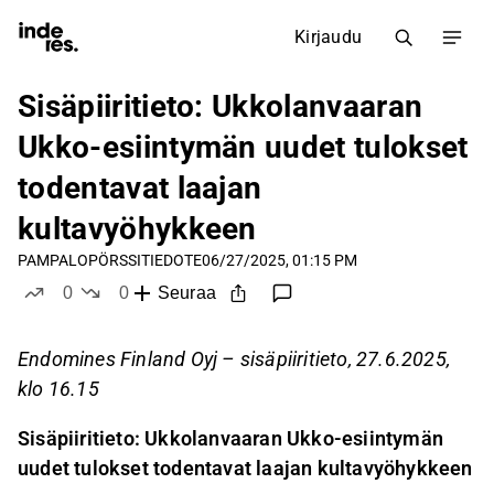
Kirjaudu
Sisäpiiritieto: Ukkolanvaaran
Ukko-esiintymän uudet tulokset
todentavat laajan
kultavyöhykkeen
PAMPALO
PÖRSSITIEDOTE
06/27/2025, 01:15 PM
0
0
Seuraa
tykkää
ei tykkää
Endomines Finland Oyj – sisäpiiritieto, 27.6.2025,
klo 16.15
Sisäpiiritieto: Ukkolanvaaran Ukko-esiintymän
uudet tulokset todentavat laajan kultavyöhykkeen