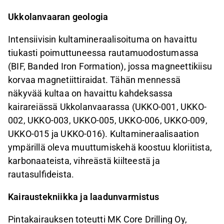
Ukkolanvaaran geologia
Intensiivisin kultamineraalisoituma on havaittu
tiukasti poimuttuneessa rautamuodostumassa
(BIF, Banded Iron Formation), jossa magneettikiisu
korvaa magnetiittiraidat. Tähän mennessä
näkyvää kultaa on havaittu kahdeksassa
kairareiässä Ukkolanvaarassa (UKKO-001, UKKO-
002, UKKO-003, UKKO-005, UKKO-006, UKKO-009,
UKKO-015 ja UKKO-016). Kultamineraalisaation
ympärillä oleva muuttumiskehä koostuu kloriitista,
karbonaateista, vihreästä kiilteestä ja
rautasulfideista.
Kairaustekniikka ja laadunvarmistus
Pintakairauksen toteutti MK Core Drilling Oy,