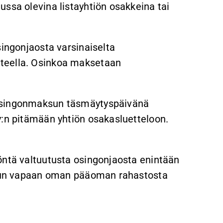
ussa olevina listayhtiön osakkeina tai
singonjaosta varsinaiselta
teella. Osinkoa maksetaan
 osingonmaksun täsmäytyspäivänä
y:n pitämään yhtiön osakasluetteloon.
öntä valtuutusta osingonjaosta enintään
tetun vapaan oman pääoman rahastosta