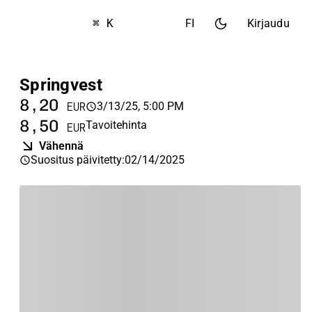
⌘ K
FI
Kirjaudu
Springvest
8,20
3/13/25, 5:00 PM
EUR
8,50
Tavoitehinta
EUR
Vähennä
Suositus päivitetty
:
02/14/2025