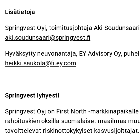
Lisätietoja
Springvest Oyj, toimitusjohtaja Aki Soudunsaari
aki.soudunsaari@springvest.fi
Hyväksytty neuvonantaja, EY Advisory Oy, puhel
heikki.saukola@fi.ey.com
Springvest lyhyesti
Springvest Oyj on First North -markkinapaikalle l
rahoituskierroksilla suomalaiset maailmaa muut
tavoittelevat riskinottokykyiset kasvusijoittajat.