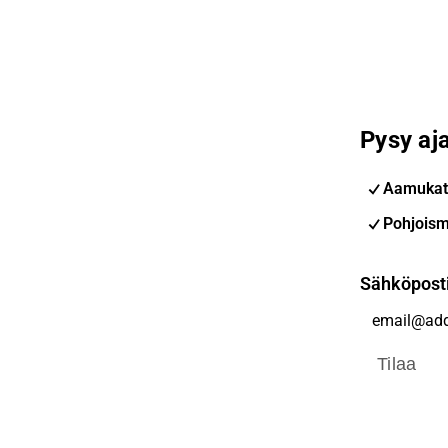
Pysy aja
Aamukat
Pohjoism
Sähköpost
Tilaa