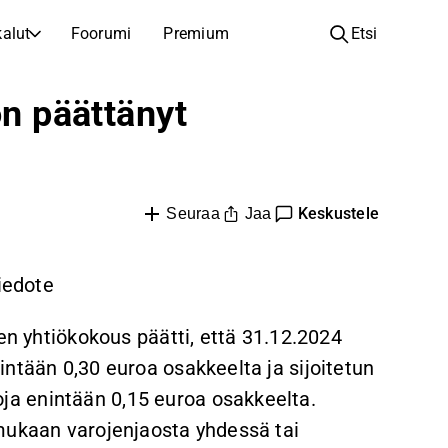
alut
Foorumi
Premium
Etsi
YHTIÖT
OPI SIJOITTAMISESTA
on päättänyt
Yhtiöt
Analyysikoulu
Opi lukemaan ja ymmärtämään osakeanalyysiä
Selaa ja suodata listattujen yhtiöiden listaa
Löydä osakkeita
Sijoituskoulu
Keskustele
Inspiraatiota seuraavaan sijoitukseesi
Jaa
Oppaita ja oppitunteja sijoitusosaamisen kasvattamiseen
Seuraa
Listautumiset
Salkunhaltijat
Uudet listautumiset ja tulevat pörssiannit
Sijoitustietoa jokaiselle tasolle, ensiaskeleista edistyneisiin salkkustrategioihin.
iedote
Yhtiökokouskutsut
en yhtiökokous päätti, että 31.12.2024
Yhtiökokousten päivämäärät ja osakkeenomistajatiedot
ntään 0,30 euroa osakkeelta ja sijoitetun
a enintään 0,15 euroa osakkeelta.
mukaan varojenjaosta yhdessä tai