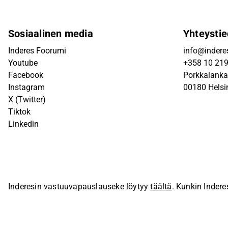
Sosiaalinen media
Yhteystie
Inderes Foorumi
info@inderes
Youtube
+358 10 21
Facebook
Porkkalanka
Instagram
00180 Helsi
X (Twitter)
Tiktok
Linkedin
Inderesin vastuuvapauslauseke löytyy
täältä
. Kunkin Indere
sivustolla.
© Inderes Oyj. Kaikki oikeudet pidätetään.