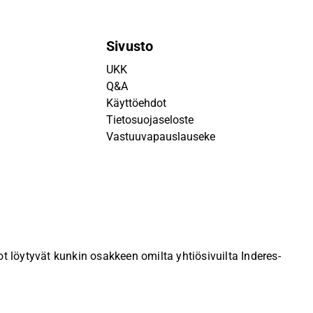
Sivusto
UKK
Q&A
Käyttöehdot
Tietosuojaseloste
Vastuuvapauslauseke
 löytyvät kunkin osakkeen omilta yhtiösivuilta Inderes-