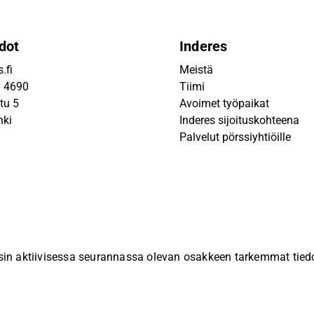
dot
Inderes
.fi
Meistä
9 4690
Tiimi
tu 5
Avoimet työpaikat
nki
Inderes sijoituskohteena
Palvelut pörssiyhtiöille
sin aktiivisessa seurannassa olevan osakkeen tarkemmat tiedot