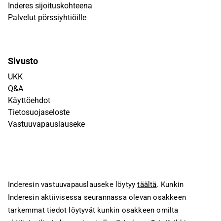
Inderes sijoituskohteena
Palvelut pörssiyhtiöille
Sivusto
UKK
Q&A
Käyttöehdot
Tietosuojaseloste
Vastuuvapauslauseke
Inderesin vastuuvapauslauseke löytyy
täältä
. Kunkin
Inderesin aktiivisessa seurannassa olevan osakkeen
tarkemmat tiedot löytyvät kunkin osakkeen omilta