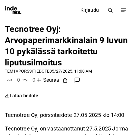
Kirjaudu
Tecnotree Oyj:
Arvopaperimarkkinalain 9 luvun
10 pykälässä tarkoitettu
liputusilmoitus
TEM1V
PÖRSSITIEDOTE
05/27/2025, 11:00 AM
0
0
Seuraa
tykkää
ei tykkää
Lataa tiedote
Tecnotree Oyj pörssitiedote 27.05.2025 klo
14:00
Tecnotree Oyj on vastaanottanut 27.5.2025 Jorma