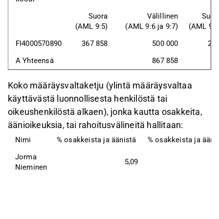
Suora
Välillinen
Suor
(AML 9:5)
(AML 9:6 ja 9:7)
(AML 9:5
FI4000570890
367 858
500 000
2,1
A Yhteensä
867 858
Koko määräysvaltaketju (ylintä määräysvaltaa
käyttävästä luonnollisesta henkilöstä tai
oikeushenkilöstä alkaen), jonka kautta osakkeita,
äänioikeuksia, tai rahoitusvälineitä hallitaan:
Nimi
% osakkeista ja äänistä
% osakkeista ja äänis
Jorma 
5,09
Nieminen