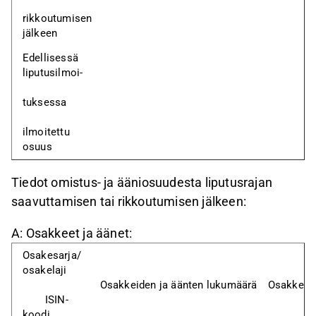
rikkoutumisen 
jälkeen
Edellisessä 
liputusilmoi-
tuksessa
ilmoitettu 
osuus
Tiedot omistus- ja ääniosuudesta liputusrajan
saavuttamisen tai rikkoutumisen jälkeen:
A: Osakkeet ja äänet:
Osakesarja/ 
osakelaji
Osakkeiden ja äänten lukumäärä
Osakkeide
	ISIN-
koodi