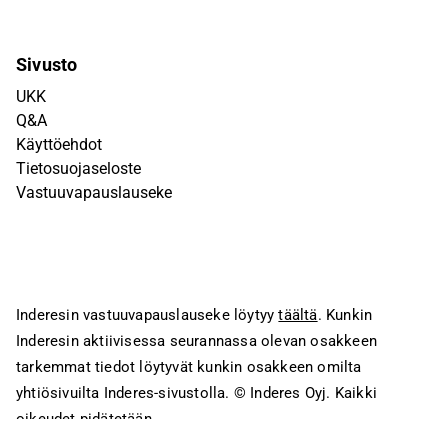
Sivusto
UKK
Q&A
Käyttöehdot
Tietosuojaseloste
Vastuuvapauslauseke
Inderesin vastuuvapauslauseke löytyy
täältä
. Kunkin
Inderesin aktiivisessa seurannassa olevan osakkeen
tarkemmat tiedot löytyvät kunkin osakkeen omilta
yhtiösivuilta Inderes-sivustolla.
© Inderes Oyj. Kaikki
oikeudet pidätetään.