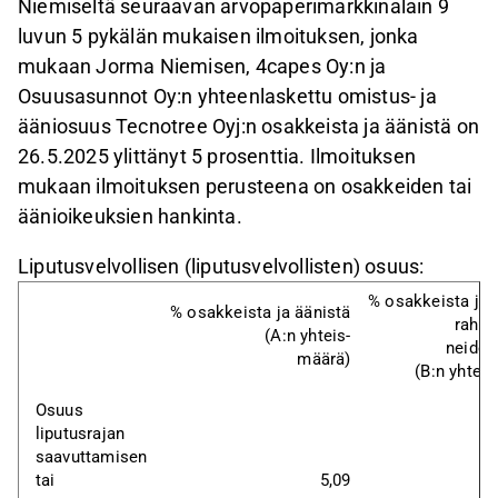
Niemiseltä seuraavan arvopaperimarkkinalain 9
luvun 5 pykälän mukaisen ilmoituksen, jonka
mukaan Jorma Niemisen, 4capes Oy:n ja
Osuusasunnot Oy:n yhteenlaskettu omistus- ja
ääniosuus Tecnotree Oyj:n osakkeista ja äänistä on
26.5.2025 ylittänyt 5 prosenttia. Ilmoituksen
mukaan ilmoituksen perusteena on osakkeiden tai
äänioikeuksien hankinta.
Liputusvelvollisen (liputusvelvollisten) osuus:
% osakkeista ja 
% osakkeista ja äänistä
rahoi
(A:n yhteis-
neiden
määrä)
(B:n yhtei
Osuus 
liputusrajan 
saavuttamisen 
tai
5,09