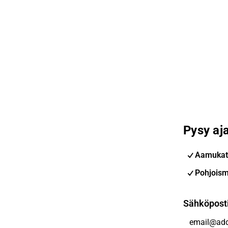
Pysy aja
Aamukat
Pohjoism
Sähköpost