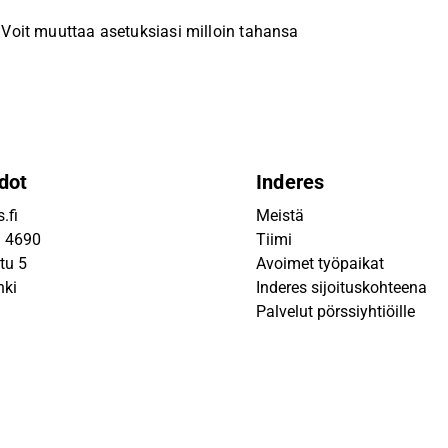
Voit muuttaa asetuksiasi milloin tahansa
dot
Inderes
.fi
Meistä
9 4690
Tiimi
tu 5
Avoimet työpaikat
nki
Inderes sijoituskohteena
Palvelut pörssiyhtiöille