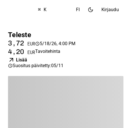
⌘ K
FI
Kirjaudu
Teleste
3,72
5/18/26, 4:00 PM
EUR
4,20
Tavoitehinta
EUR
Lisää
Suositus päivitetty
:
05/11