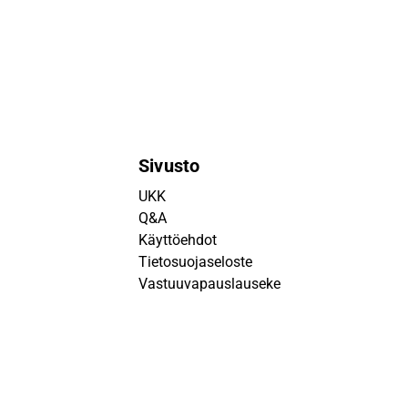
Sivusto
UKK
Q&A
Käyttöehdot
Tietosuojaseloste
Vastuuvapauslauseke