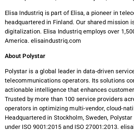
Elisa Industriq is part of Elisa, a pioneer in te
headquartered in Finland. Our shared mission i
digitalization. Elisa Industriq employs over 1,5
America. elisaindustriq.com
About Polystar
Polystar is a global leader in data-driven serv
telecommunications operators. Its solutions co
actionable intelligence that enhances customer 
Trusted by more than 100 service providers acr
operators in optimizing multi-vendor, cloud-na
Headquartered in Stockholm, Sweden, Polystar is 
under ISO 9001:2015 and ISO 27001:2013. elisa