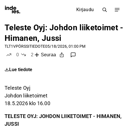
Kirjaudu
Teleste Oyj: Johdon liiketoimet -
Himanen, Jussi
TLT1V
PÖRSSITIEDOTE
05/18/2026, 01:00 PM
0
2
Seuraa
tykkää
ei tykkää
Lue tiedote
Teleste Oyj
Johdon liiketoimet
18.5.2026 klo 16.00
TELESTE OYJ: JOHDON LIIKETOIMET - HIMANEN,
JUSSI