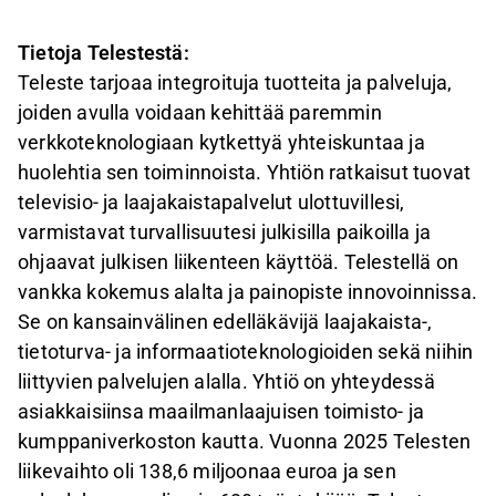
Tietoja Telestestä:
Teleste tarjoaa integroituja tuotteita ja palveluja,
joiden avulla voidaan kehittää paremmin
verkkoteknologiaan kytkettyä yhteiskuntaa ja
huolehtia sen toiminnoista. Yhtiön ratkaisut tuovat
televisio- ja laajakaistapalvelut ulottuvillesi,
varmistavat turvallisuutesi julkisilla paikoilla ja
ohjaavat julkisen liikenteen käyttöä. Telestellä on
vankka kokemus alalta ja painopiste innovoinnissa.
Se on kansainvälinen edelläkävijä laajakaista-,
tietoturva- ja informaatioteknologioiden sekä niihin
liittyvien palvelujen alalla. Yhtiö on yhteydessä
asiakkaisiinsa maailmanlaajuisen toimisto- ja
kumppaniverkoston kautta. Vuonna 2025 Telesten
liikevaihto oli 138,6 miljoonaa euroa ja sen