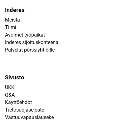
Inderes
Meistä
Tiimi
Avoimet työpaikat
Inderes sijoituskohteena
Palvelut pörssiyhtiöille
Sivusto
UKK
Q&A
Käyttöehdot
Tietosuojaseloste
Vastuuvapauslauseke