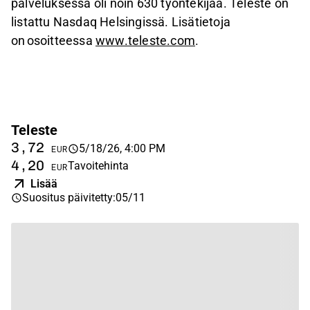
palveluksessa oli noin 630 työntekijää. Teleste on
listattu Nasdaq Helsingissä. Lisätietoja
on
osoitteessa
www.teleste.com
.
Teleste
3,72
5/18/26, 4:00 PM
EUR
4,20
Tavoitehinta
EUR
Lisää
Suositus päivitetty
:
05/11