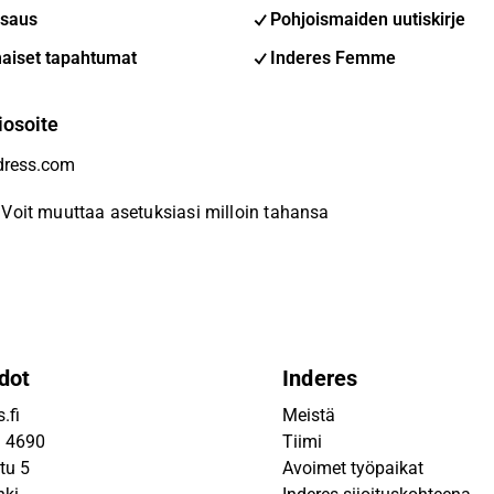
saus
Pohjoismaiden uutiskirje
aiset tapahtumat
Inderes Femme
iosoite
Voit muuttaa asetuksiasi milloin tahansa
dot
Inderes
.fi
Meistä
9 4690
Tiimi
tu 5
Avoimet työpaikat