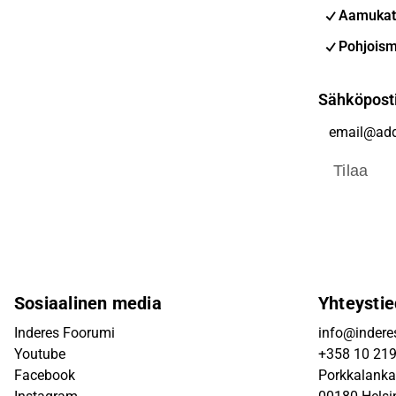
Aamukat
Pohjoism
Sähköpost
Tilaa
Sosiaalinen media
Yhteystie
Inderes Foorumi
info@inderes
Youtube
+358 10 21
Facebook
Porkkalanka