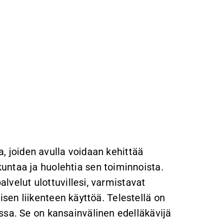
ja, joiden avulla voidaan kehittää
untaa ja huolehtia sen toiminnoista.
alvelut ulottuvillesi, varmistavat
lkisen liikenteen käyttöä. Telestellä on
ssa. Se on kansainvälinen edelläkävijä