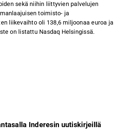
oiden sekä niihin liittyvien palvelujen
lmanlaajuisen toimisto- ja
 liikevaihto oli 138,6 miljoonaa euroa ja
este on listattu Nasdaq Helsingissä.
ntasalla Inderesin uutiskirjeillä