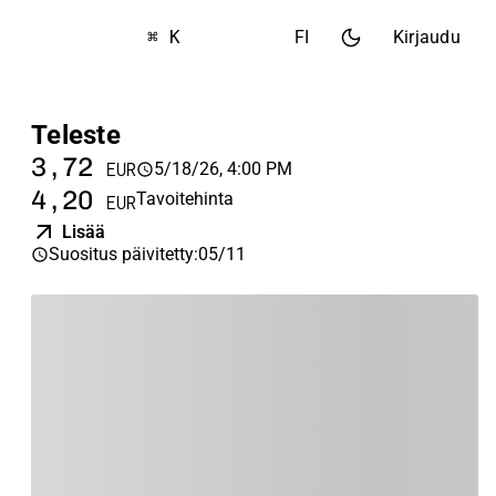
⌘ K
FI
Kirjaudu
Teleste
3,72
5/18/26, 4:00 PM
EUR
4,20
Tavoitehinta
EUR
Lisää
Suositus päivitetty
:
05/11