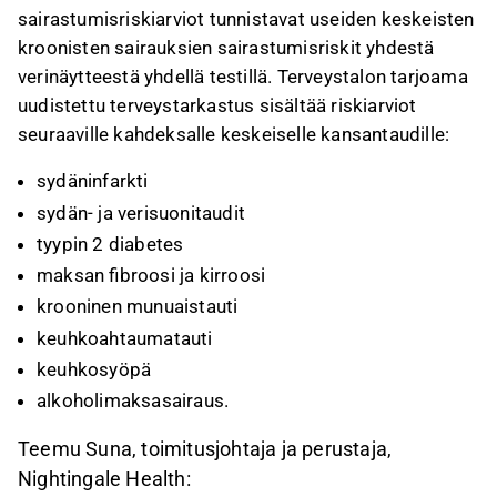
sairastumisriskiarviot tunnistavat useiden keskeisten
kroonisten sairauksien sairastumisriskit yhdestä
verinäytteestä yhdellä testillä. Terveystalon tarjoama
uudistettu terveystarkastus sisältää riskiarviot
seuraaville kahdeksalle keskeiselle kansantaudille:
sydäninfarkti
sydän- ja verisuonitaudit
tyypin 2 diabetes
maksan fibroosi ja kirroosi
krooninen munuaistauti
keuhkoahtaumatauti
keuhkosyöpä
alkoholimaksasairaus.
Teemu Suna, toimitusjohtaja ja perustaja,
Nightingale Health: