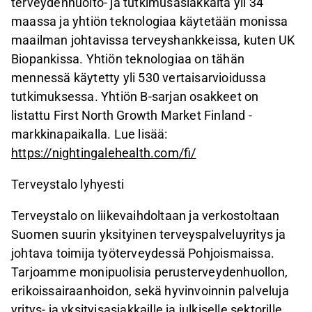
terveydenhuolto- ja tutkimusasiakkaita yli 34
maassa ja yhtiön teknologiaa käytetään monissa
maailman johtavissa terveyshankkeissa, kuten UK
Biopankissa. Yhtiön teknologiaa on tähän
mennessä käytetty yli 530 vertaisarvioidussa
tutkimuksessa. Yhtiön B-sarjan osakkeet on
listattu First North Growth Market Finland -
markkinapaikalla. Lue lisää:
https://nightingalehealth.com/fi/
Terveystalo lyhyesti
Terveystalo on liikevaihdoltaan ja verkostoltaan
Suomen suurin yksityinen terveyspalveluyritys ja
johtava toimija työterveydessä Pohjoismaissa.
Tarjoamme monipuolisia perusterveydenhuollon,
erikoissairaanhoidon, sekä hyvinvoinnin palveluja
yritys- ja yksityisasiakkaille ja julkiselle sektorille.