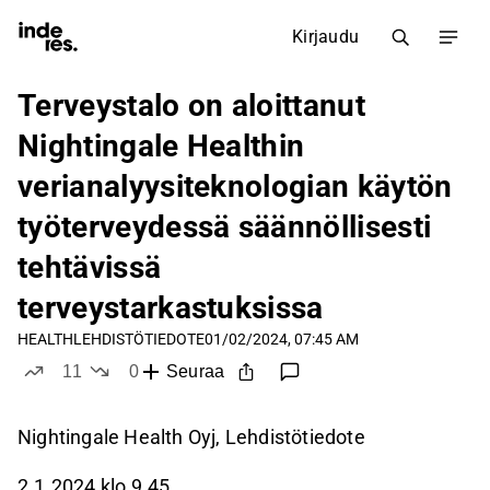
Kirjaudu
Terveystalo on aloittanut
Nightingale Healthin
verianalyysiteknologian käytön
työterveydessä säännöllisesti
tehtävissä
terveystarkastuksissa
HEALTH
LEHDISTÖTIEDOTE
01/02/2024, 07:45 AM
11
0
Seuraa
tykkää
ei tykkää
Nightingale Health Oyj, Lehdistötiedote
2.1.2024 klo 9.45