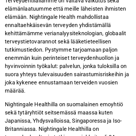
Terveydentilallamme on valtava vaikutus sekä
elämänlaatuumme että meille läheisten ihmisten
elämään. Nightingale Health mahdollistaa
ennaltaehkäisevän terveyden yhdistämällä
kehittämämme verianalyysiteknologian, globaalit
terveystietovarannot sekä lääketieteellisen
tutkimustiedon. Pystymme tarjoamaan paljon
enemmän kuin perinteiset terveydenhuollon ja
hyvinvoinnin työkalut: palvelun, jonka tuloksilla on
suora yhteys tulevaisuuden sairastumisriskeihin ja
joka kykenee ennustamaan terveiden vuosien
määrää.
Nightingale Healthilla on suomalainen emoyhtiö
sekä tytäryhtiöt seitsemässä maassa kuten
Japanissa, Yhdysvalloissa, Singaporessa ja Iso-
Britanniassa. Nightingale Healthilla on