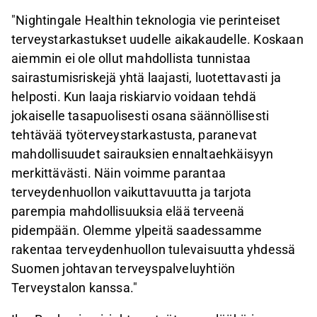
"Nightingale Healthin teknologia vie perinteiset
terveystarkastukset uudelle aikakaudelle. Koskaan
aiemmin ei ole ollut mahdollista tunnistaa
sairastumisriskejä yhtä laajasti, luotettavasti ja
helposti. Kun laaja riskiarvio voidaan tehdä
jokaiselle tasapuolisesti osana säännöllisesti
tehtävää työterveystarkastusta, paranevat
mahdollisuudet sairauksien ennaltaehkäisyyn
merkittävästi. Näin voimme parantaa
terveydenhuollon vaikuttavuutta ja tarjota
parempia mahdollisuuksia elää terveenä
pidempään. Olemme ylpeitä saadessamme
rakentaa terveydenhuollon tulevaisuutta yhdessä
Suomen johtavan terveyspalveluyhtiön
Terveystalon kanssa."