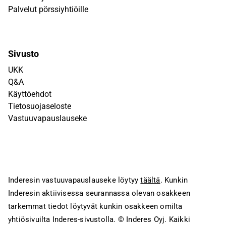
Palvelut pörssiyhtiöille
Sivusto
UKK
Q&A
Käyttöehdot
Tietosuojaseloste
Vastuuvapauslauseke
Inderesin vastuuvapauslauseke löytyy
täältä
. Kunkin
Inderesin aktiivisessa seurannassa olevan osakkeen
tarkemmat tiedot löytyvät kunkin osakkeen omilta
yhtiösivuilta Inderes-sivustolla.
© Inderes Oyj. Kaikki