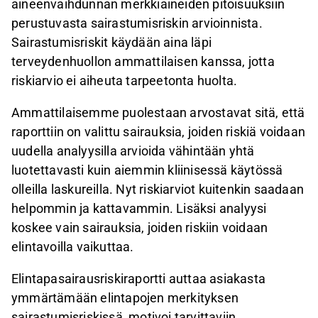
aineenvaihdunnan merkkiaineiden pitoisuuksiin
perustuvasta sairastumisriskin arvioinnista.
Sairastumisriskit käydään aina läpi
terveydenhuollon ammattilaisen kanssa, jotta
riskiarvio ei aiheuta tarpeetonta huolta.
Ammattilaisemme puolestaan arvostavat sitä, että
raporttiin on valittu sairauksia, joiden riskiä voidaan
uudella analyysilla arvioida vähintään yhtä
luotettavasti kuin aiemmin kliinisessä käytössä
olleilla laskureilla. Nyt riskiarviot kuitenkin saadaan
helpommin ja kattavammin. Lisäksi analyysi
koskee vain sairauksia, joiden riskiin voidaan
elintavoilla vaikuttaa.
Elintapasairausriskiraportti auttaa asiakasta
ymmärtämään elintapojen merkityksen
sairastumisriskissä, motivoi tarvittaviin