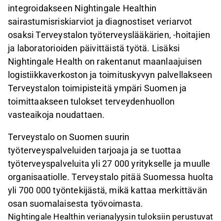
integroidakseen Nightingale Healthin
sairastumisriskiarviot ja diagnostiset veriarvot
osaksi Terveystalon työterveyslääkärien, -hoitajien
ja laboratorioiden päivittäistä työtä. Lisäksi
Nightingale Health on rakentanut maanlaajuisen
logistiikkaverkoston ja toimituskyvyn palvellakseen
Terveystalon toimipisteitä ympäri Suomen ja
toimittaakseen tulokset terveydenhuollon
vasteaikoja noudattaen.
Terveystalo on Suomen suurin
työterveyspalveluiden tarjoaja ja se tuottaa
työterveyspalveluita yli 27 000 yritykselle ja muulle
organisaatiolle. Terveystalo pitää Suomessa huolta
yli 700 000 työntekijästä, mikä kattaa merkittävän
osan suomalaisesta työvoimasta.
Nightingale Healthin verianalyysin tuloksiin perustuvat