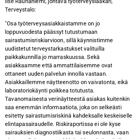
Ilse Rauhaniemi, johtava työterveyslääkäri,
Terveystalo:
"Osa työterveysasiakkaistamme on jo
loppuvuodesta päässyt tutustumaan
sairastumisriskiarvioon, sillä käynnistimme
uudistetut terveystarkastukset valituilla
paikkakunnilla jo marraskuussa. Sekä
asiakkaamme että ammattilaisemme ovat
ottaneet uuden palvelun innolla vastaan.
Asiakkaillemme näytteenotto on vaivatonta, eikä
laboratoriokäynti poikkea totutusta.
Tavanomaisesta verinäytteestä asiakas kuitenkin
saa enemmän informaatiota, joka on selkeästi
esitetty sairastumisriskinä kahdeksalle keskeiselle
elintapasairaudelle. Riskiraportissa ei ole kyse
sairauksien diagnostiikasta tai seulonnasta, vaan