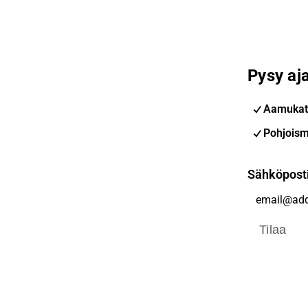
Pysy aja
Aamukat
Pohjoism
Sähköpost
Tilaa