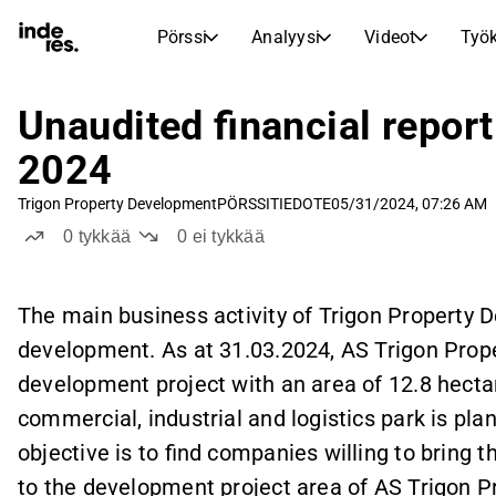
Pörssi
Analyysi
Videot
Työk
OSAKEMARKKINAT
OSAKETUTKIMUS
inderesTV
Osakevertailu
Unaudited financial report 
Pörssi
Analyysi
Vertaa tunnuslukuja ja kehitystä useiden osakkeiden välillä
Videokeskus osaketutkimukselle, analyysille ja asiantuntijakommenteille
2024
Asiantuntijoiden osakeanalyysi ja suositukset
Reaaliaikaiset kurssit, indeksit ja markkinakehitys
Transkriptit
Tuloskausi
Trigon Property Development
PÖRSSITIEDOTE
05/31/2024, 07:26 AM
Aamukatsaus
Artikkelit
Tulosjulkistusten ja sijoittajatapaamisten tekstimuotoiset tallenteet
Vertaile EPS-ennusteita toteutuneisiin tuloksiin
0
tykkää
0
ei tykkää
Uutiset, näkemykset ja markkinakommentit
Päivittäinen markkinakatsaus ja yön tärkeimmät tapahtumat
Sisäpiirin kaupat
Pörssikalenteri
Mallisalkku
Seuraa yhtiöiden sisäpiiriläisten osto- ja myyntitoimintaa
Inderesin mallisalkku
Tulevat tulokset, listautumiset ja yritystapahtumat
The main business activity of Trigon Property 
Virtuaalinen analyytikkochat
development. As at 31.03.2024, AS Trigon Pro
Osinkokalenteri
Femme
Esitä kysymyksiä ja saa tekoälypohjaisia sijoitusnäkemyksiä
Tulevat ja menneet osingot
Rohkeutta ja itseluottamusta sijoittamiseen
development project with an area of 12.8 hectar
Korkoa korolle -laskuri
commercial, industrial and logistics park is pl
Laske, miten säästösi kasvavat korkoa korolle -ilmiön ansiosta.
objective is to find companies willing to bring th
to the development project area of AS Trigon 