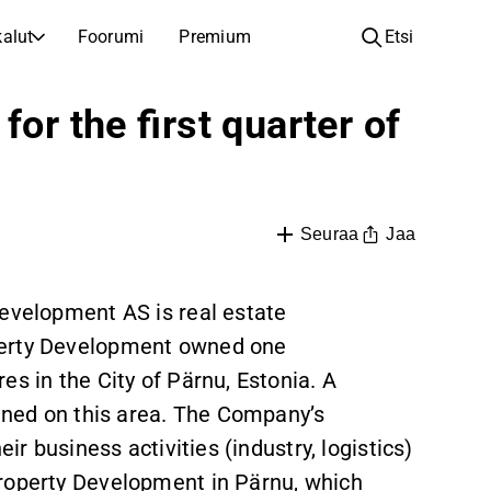
alut
Foorumi
Premium
Etsi
YHTIÖT
OPI SIJOITTAMISESTA
for the first quarter of
Yhtiöt
Analyysikoulu
Opi lukemaan ja ymmärtämään osakeanalyysiä
Selaa ja suodata listattujen yhtiöiden listaa
Löydä osakkeita
Sijoituskoulu
Inspiraatiota seuraavaan sijoitukseesi
Oppaita ja oppitunteja sijoitusosaamisen kasvattamiseen
Jaa
Seuraa
Listautumiset
Salkunhaltijat
Uudet listautumiset ja tulevat pörssiannit
Sijoitustietoa jokaiselle tasolle, ensiaskeleista edistyneisiin salkkustrategioihin.
Development AS is real estate
perty Development owned one
Yhtiökokouskutsut
Yhtiökokousten päivämäärät ja osakkeenomistajatiedot
es in the City of Pärnu, Estonia. A
anned on this area. The Company’s
eir business activities (industry, logistics)
Property Development in Pärnu, which