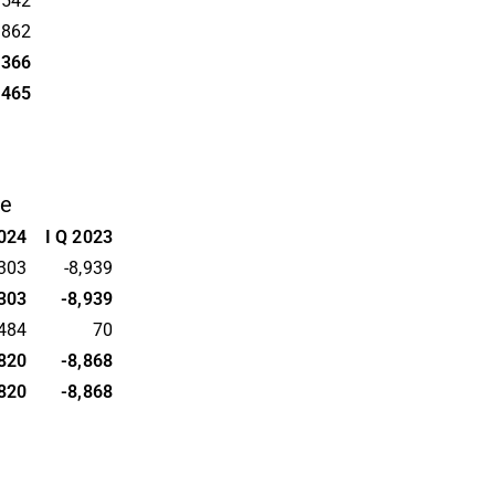
,542
,862
,366
,465
me
2024
I Q 2023
,303
-8,939
,303
-8,939
,484
70
,820
-8,868
,820
-8,868