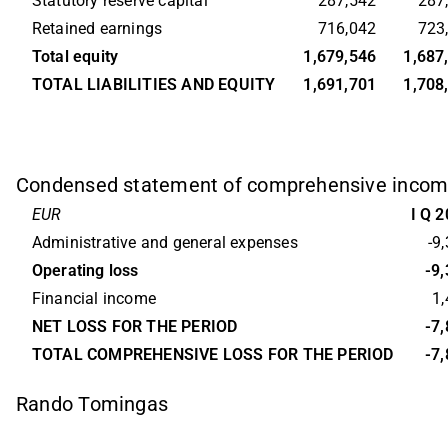
Statutory reserve capital
287,542
287
Retained earnings
716,042
723
Total equity
1,679,546
1,687
TOTAL LIABILITIES AND EQUITY
1,691,701
1,708
Condensed statement of comprehensive inco
EUR
I Q 
Administrative and general expenses
-9
Operating loss
-9
Financial income
1
NET LOSS FOR THE PERIOD
-7
TOTAL COMPREHENSIVE LOSS FOR THE PERIOD
-7
Rando Tomingas