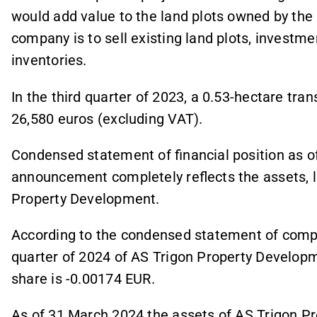
would add value to the land plots owned by th
company is to sell existing land plots, investm
inventories.
In the third quarter of 2023, a 0.53-hectare tra
26,580 euros (excluding VAT).
Condensed statement of financial position as o
announcement completely reflects the assets, lia
Property Development.
According to the condensed statement of compre
quarter of 2024 of AS Trigon Property Developm
share is -0.00174 EUR.
As of 31 March 2024 the assets of AS Trigon P