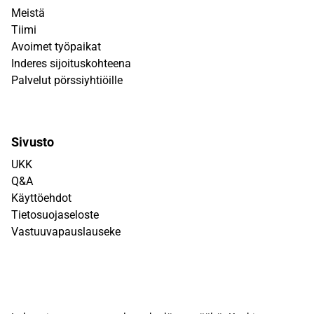
Meistä
Tiimi
Avoimet työpaikat
Inderes sijoituskohteena
Palvelut pörssiyhtiöille
Sivusto
UKK
Q&A
Käyttöehdot
Tietosuojaseloste
Vastuuvapauslauseke