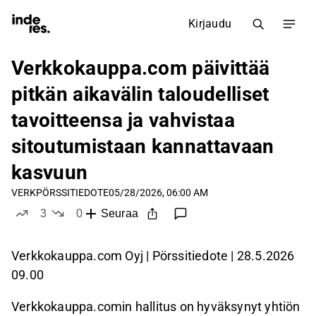
Kirjaudu
Verkkokauppa.com päivittää
pitkän aikavälin taloudelliset
tavoitteensa ja vahvistaa
sitoutumistaan kannattavaan
kasvuun
VERK
PÖRSSITIEDOTE
05/28/2026, 06:00 AM
3
0
Seuraa
tykkää
ei tykkää
Verkkokauppa.com Oyj | Pörssitiedote | 28.5.2026
09.00
Verkkokauppa.comin hallitus on hyväksynyt yhtiön