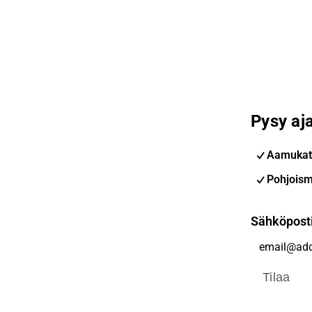
Pysy aja
Aamukat
Pohjoism
Sähköpost
Tilaa