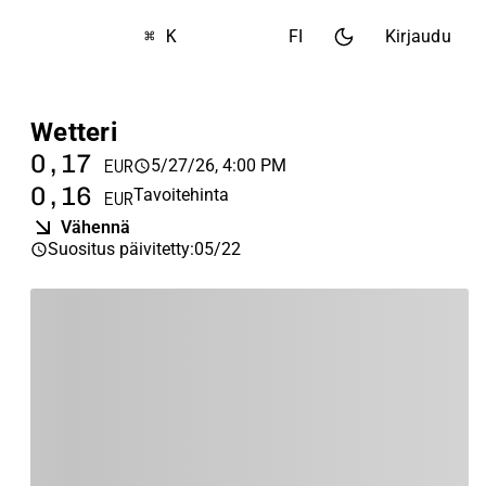
⌘ K
FI
Kirjaudu
Wetteri
0,17
5/27/26, 4:00 PM
EUR
0,16
Tavoitehinta
EUR
Vähennä
Suositus päivitetty
:
05/22