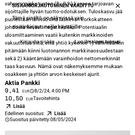
vahvan osinkotuoton (8–9 %) kanssa tarjoavan
SISÄÄNKIRJAUTUMINEN VAADITTU
sijoittajille hyvän tuotto-odotuksen. Tuloskasvu jää
Tämä sisältö on näkyvissä vain
puolestaan lähivuosina laskevan korkokatteen
sisäänkirjautuneille käyttäjille
johdosta lievästi negatiiviseksi. Potentiaalin
ulosmittaaminen vaatii kuitenkin markkinoiden
Luo ilmainen tunnus
Kirjaudu sisään
vakuuttelua siitä, että yhtiö kykenee 1) vähintäänkin
pitämään kiinni luotonannon markkinaosuudestaan
sekä 2) kääntämään varainhoidon nettomerkinnät
taas kasvuun. Nämä ovat näkemyksemme mukaan
osakkeen ja yhtiön arvon keskeiset ajurit.
Aktia Pankki
9,41
8/2/24, 4:00 PM
EUR
10,50
Tavoitehinta
EUR
Lisää
Edellinen suositus
:
Lisää
Suositus päivitetty
:
08/05/2024