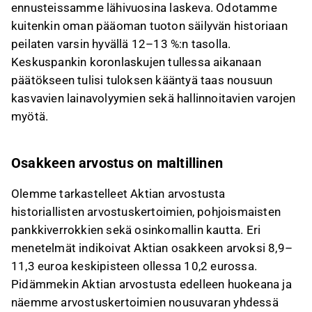
ennusteissamme lähivuosina laskeva. Odotamme
kuitenkin oman pääoman tuoton säilyvän historiaan
peilaten varsin hyvällä 12–13 %:n tasolla.
Keskuspankin koronlaskujen tullessa aikanaan
päätökseen tulisi tuloksen kääntyä taas nousuun
kasvavien lainavolyymien sekä hallinnoitavien varojen
myötä.
Osakkeen arvostus on maltillinen
Olemme tarkastelleet Aktian arvostusta
historiallisten arvostuskertoimien, pohjoismaisten
pankkiverrokkien sekä osinkomallin kautta. Eri
menetelmät indikoivat Aktian osakkeen arvoksi 8,9–
11,3 euroa keskipisteen ollessa 10,2 eurossa.
Pidämmekin Aktian arvostusta edelleen huokeana ja
näemme arvostuskertoimien nousuvaran yhdessä