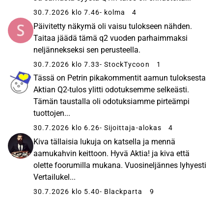
30.7.2026 klo 7.46
- kolma
4
Päivitetty näkymä oli vaisu tulokseen nähden.
Taitaa jäädä tämä q2 vuoden parhaimmaksi
neljännekseksi sen perusteella.
30.7.2026 klo 7.33
- StockTycoon
1
Tässä on Petrin pikakommentit aamun tuloksesta
Aktian Q2-tulos ylitti odotuksemme selkeästi.
Tämän taustalla oli odotuksiamme pirteämpi
tuottojen...
30.7.2026 klo 6.26
- Sijoittaja-alokas
4
Kiva tällaisia lukuja on katsella ja mennä
aamukahvin keittoon. Hyvä Aktia! ja kiva että
olette foorumilla mukana. Vuosineljännes lyhyesti
Vertailukel...
30.7.2026 klo 5.40
- Blackparta
9