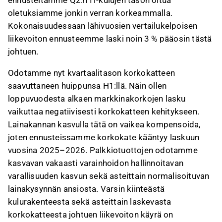
ennusteitamme Q2:n IT-kulujen tason oltua
oletuksiamme jonkin verran korkeammalla.
Kokonaisuudessaan lähivuosien vertailukelpoisen
liikevoiton ennusteemme laski noin 3 % pääosin tästä
johtuen.
Odotamme nyt kvartaalitason korkokatteen
saavuttaneen huippunsa H1:llä. Näin ollen
loppuvuodesta alkaen markkinakorkojen lasku
vaikuttaa negatiivisesti korkokatteen kehitykseen.
Lainakannan kasvulla tätä on vaikea kompensoida,
joten ennusteissamme korkokate kääntyy laskuun
vuosina 2025–2026. Palkkiotuottojen odotamme
kasvavan vakaasti varainhoidon hallinnoitavan
varallisuuden kasvun sekä asteittain normalisoituvan
lainakysynnän ansiosta. Varsin kiinteästä
kulurakenteesta sekä asteittain laskevasta
korkokatteesta johtuen liikevoiton käyrä on