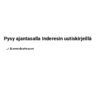
Pysy ajantasalla Inderesin uutiskirjeillä
Aamukatsaus
Pohjoismaiden uutiskirje
Pohjoismaiset tapahtumat
Inderes Femme
Sähköpostiosoite
Tilaa