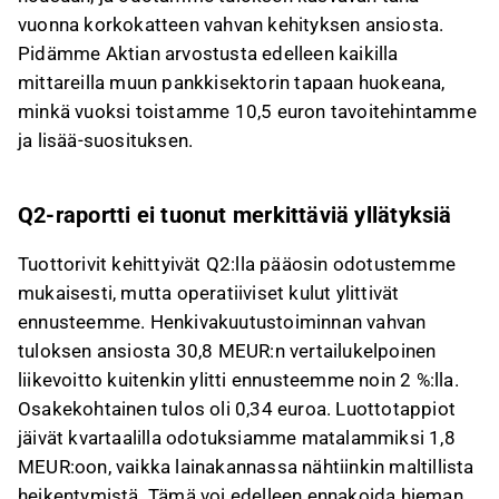
vuonna korkokatteen vahvan kehityksen ansiosta.
Pidämme Aktian arvostusta edelleen kaikilla
mittareilla muun pankkisektorin tapaan huokeana,
minkä vuoksi toistamme 10,5 euron tavoitehintamme
ja lisää-suosituksen.
Q2-raportti ei tuonut merkittäviä yllätyksiä
Tuottorivit kehittyivät Q2:lla pääosin odotustemme
mukaisesti, mutta operatiiviset kulut ylittivät
ennusteemme. Henkivakuutustoiminnan vahvan
tuloksen ansiosta 30,8 MEUR:n vertailukelpoinen
liikevoitto kuitenkin ylitti ennusteemme noin 2 %:lla.
Osakekohtainen tulos oli 0,34 euroa. Luottotappiot
jäivät kvartaalilla odotuksiamme matalammiksi 1,8
MEUR:oon, vaikka lainakannassa nähtiinkin maltillista
heikentymistä. Tämä voi edelleen ennakoida hieman