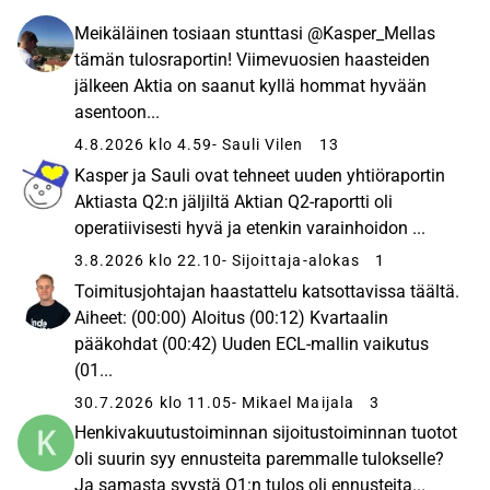
Meikäläinen tosiaan stunttasi @Kasper_Mellas
tämän tulosraportin! Viimevuosien haasteiden
jälkeen Aktia on saanut kyllä hommat hyvään
asentoon...
4.8.2026 klo 4.59
- Sauli Vilen
13
Kasper ja Sauli ovat tehneet uuden yhtiöraportin
Aktiasta Q2:n jäljiltä Aktian Q2-raportti oli
operatiivisesti hyvä ja etenkin varainhoidon ...
3.8.2026 klo 22.10
- Sijoittaja-alokas
1
Toimitusjohtajan haastattelu katsottavissa täältä.
Aiheet: (00:00) Aloitus (00:12) Kvartaalin
pääkohdat (00:42) Uuden ECL-mallin vaikutus
(01...
30.7.2026 klo 11.05
- Mikael Maijala
3
Henkivakuutustoiminnan sijoitustoiminnan tuotot
oli suurin syy ennusteita paremmalle tulokselle?
Ja samasta syystä Q1:n tulos oli ennusteita...