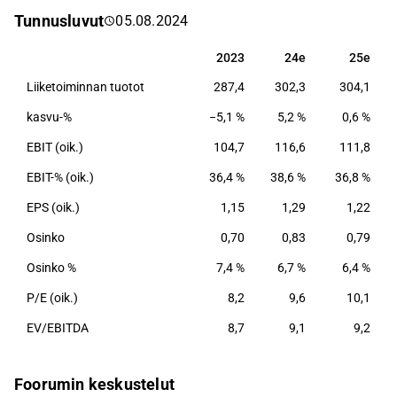
toiminta-alue on Suomi.
Tunnusluvut
05.08.2024
2023
24e
25e
2023
24e
25e
Liiketoiminnan tuotot
287,4
302,3
304,1
kasvu-%
−5,1 %
5,2 %
0,6 %
EBIT (oik.)
104,7
116,6
111,8
EBIT-% (oik.)
36,4 %
38,6 %
36,8 %
EPS (oik.)
1,15
1,29
1,22
Osinko
0,70
0,83
0,79
Osinko %
7,4 %
6,7 %
6,4 %
P/E (oik.)
8,2
9,6
10,1
EV/EBITDA
8,7
9,1
9,2
Foorumin keskustelut