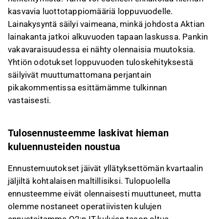
kasvavia luottotappiomääriä loppuvuodelle.
Lainakysyntä säilyi vaimeana, minkä johdosta Aktian
lainakanta jatkoi alkuvuoden tapaan laskussa. Pankin
vakavaraisuudessa ei nähty olennaisia muutoksia.
Yhtiön odotukset loppuvuoden tuloskehityksestä
säilyivät muuttumattomana perjantain
pikakommentissa esittämämme tulkinnan
vastaisesti.
Tulosennusteemme laskivat hieman
kuluennusteiden noustua
Ennustemuutokset jäivät yllätyksettömän kvartaalin
jäljiltä kohtalaisen maltillisiksi. Tulopuolella
ennusteemme eivät olennaisesti muuttuneet, mutta
olemme nostaneet operatiivisten kulujen