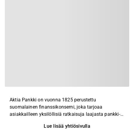
Aktia Pankki on vuonna 1825 perustettu
suomalainen finanssikonserni, joka tarjoaa
asiakkailleen yksilöllisiä ratkaisuja laajasta pankki-,
varainhoito- ja henkivakuutuspalveluiden
Lue lisää yhtiösivulla
valikoimastaan. Konsernin maantieteellinen