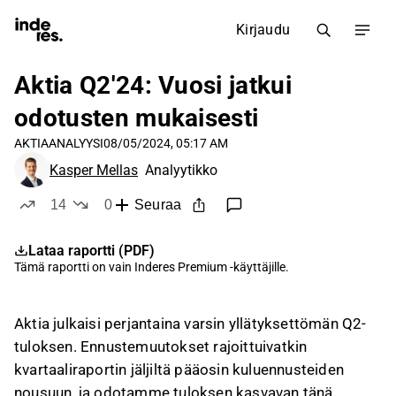
Kirjaudu
Aktia Q2'24: Vuosi jatkui
odotusten mukaisesti
AKTIA
ANALYYSI
08/05/2024, 05:17 AM
Kasper Mellas
Analyytikko
14
0
Seuraa
tykkää
ei tykkää
Lataa raportti (PDF)
Tämä raportti on vain
Inderes Premium
-käyttäjille.
Aktia julkaisi perjantaina varsin yllätyksettömän Q2-
tuloksen. Ennustemuutokset rajoittuivatkin
kvartaaliraportin jäljiltä pääosin kuluennusteiden
nousuun, ja odotamme tuloksen kasvavan tänä