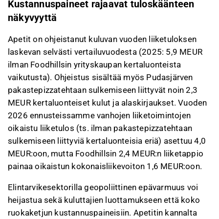
Kustannuspaineet rajaavat tuloskäänteen
liittyvää palautetta Inderesin
foorumilla
.
näkyvyyttä
Apetit on ohjeistanut kuluvan vuoden liiketuloksen
laskevan selvästi vertailuvuodesta (2025: 5,9 MEUR
ilman Foodhillsin yrityskaupan kertaluonteista
vaikutusta). Ohjeistus sisältää myös Pudasjärven
pakastepizzatehtaan sulkemiseen liittyvät noin 2,3
MEUR kertaluonteiset kulut ja alaskirjaukset. Vuoden
2026 ennusteissamme vanhojen liiketoimintojen
oikaistu liiketulos (ts. ilman pakastepizzatehtaan
sulkemiseen liittyviä kertaluonteisia eriä) asettuu 4,0
MEUR:oon, mutta Foodhillsin 2,4 MEUR:n liiketappio
painaa oikaistun kokonaisliikevoiton 1,6 MEUR:oon.
Elintarvikesektorilla geopoliittinen epävarmuus voi
heijastua sekä kuluttajien luottamukseen että koko
ruokaketjun kustannuspaineisiin. Apetitin kannalta