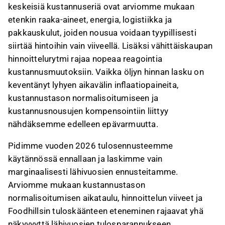
keskeisiä kustannuseriä ovat arviomme mukaan
etenkin raaka-aineet, energia, logistiikka ja
pakkauskulut, joiden nousua voidaan tyypillisesti
siirtää hintoihin vain viiveellä. Lisäksi vähittäiskaupan
hinnoittelurytmi rajaa nopeaa reagointia
kustannusmuutoksiin. Vaikka öljyn hinnan lasku on
keventänyt lyhyen aikavälin inflaatiopaineita,
kustannustason normalisoitumiseen ja
kustannusnousujen kompensointiin liittyy
nähdäksemme edelleen epävarmuutta.
Pidimme vuoden 2026 tulosennusteemme
käytännössä ennallaan ja laskimme vain
marginaalisesti lähivuosien ennusteitamme.
Arviomme mukaan kustannustason
normalisoitumisen aikataulu, hinnoittelun viiveet ja
Foodhillsin tuloskäänteen eteneminen rajaavat yhä
näkyvyyttä lähivuosien tulosparannukseen.