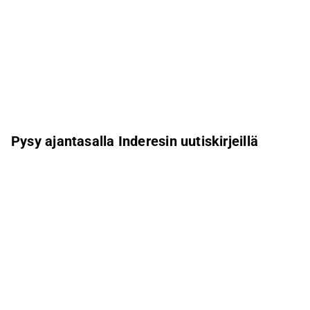
Pysy ajantasalla Inderesin uutiskirjeillä
Aamukatsaus
Pohjoismaiden uutiskirje
Pohjoismaiset tapahtumat
Inderes Femme
Sähköpostiosoite