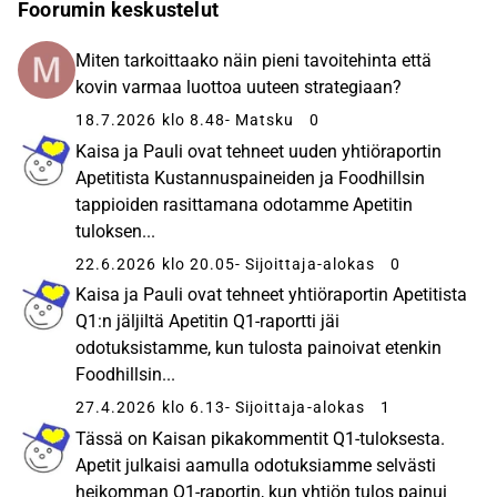
Foorumin keskustelut
Miten tarkoittaako näin pieni tavoitehinta että
kovin varmaa luottoa uuteen strategiaan?
18.7.2026 klo 8.48
- Matsku
0
Kaisa ja Pauli ovat tehneet uuden yhtiöraportin
Apetitista Kustannuspaineiden ja Foodhillsin
tappioiden rasittamana odotamme Apetitin
tuloksen...
22.6.2026 klo 20.05
- Sijoittaja-alokas
0
Kaisa ja Pauli ovat tehneet yhtiöraportin Apetitista
Q1:n jäljiltä Apetitin Q1-raportti jäi
odotuksistamme, kun tulosta painoivat etenkin
Foodhillsin...
27.4.2026 klo 6.13
- Sijoittaja-alokas
1
Tässä on Kaisan pikakommentit Q1-tuloksesta.
Apetit julkaisi aamulla odotuksiamme selvästi
heikomman Q1-raportin, kun yhtiön tulos painui