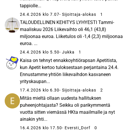
tappiolle...
24.4.2026 klo 7.07
- Sijoittaja-alokas
1
TALOUDELLINEN KEHITYS LYHYESTI Tammi-
maaliskuu 2026 Liikevaihto oli 46,1 (43,8)
miljoonaa euroa. Liiketulos oli -1,4 (2,3) miljoonaa
euroa. ...
24.4.2026 klo 5.50
- Jukka
1
Kaisa on tehnyt ennakkoyhtiörapsan Apetitista,
kun Apetit kertoo tuloksestaan perjantaina 24.4.
Ennustamme yhtiön liikevaihdon kasvaneen
yrityskaupan...
17.4.2026 klo 6.30
- Sijoittaja-alokas
2
Mitäs mieltä ollaan uudesta hallituksen
puheenjohtajasta? Seikku oli parikymmentä
vuotta sitten viemässä HKta maailmalle ja nyt
ainakin yhti...
16.4.2026 klo 17.50
- Eversti_Dorf
0