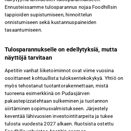
Ennusteissamme tulosparannus nojaa Foodhillsin
tappioiden supistumiseen, hinnoittelun
onnistumiseen sekä kustannuspaineiden
tasaantumiseen.
Tulosparannukselle on edellytyksiä, mutta
näyttöjä tarvitaan
Apetitin vanhat liiketoiminnot ovat viime vuosina
osoittaneet kohtuullista tuloksentekokykyä. Yhtiö on
myös tehostanut tuotantorakennettaan, mistä
tuoreena esimerkkinä on Pudasjärven
pakastepizzatehtaan sulkeminen ja tuotannon
siirtäminen sopimusvalmistukseen. Järjestely
keventää lähivuosien investointitarpeita ja tukee
tulosta vuodesta 2027 alkaen. Ruotsista ostettu