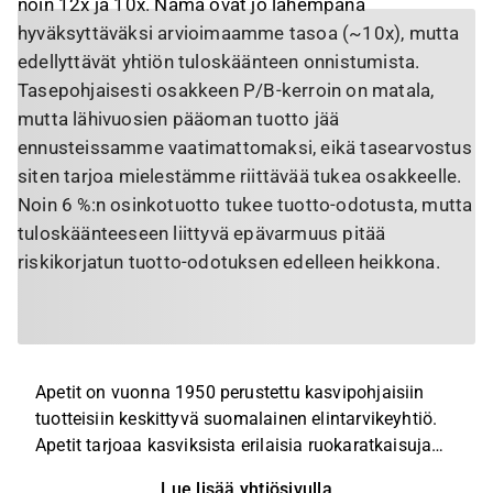
noin 12x ja 10x. Nämä ovat jo lähempänä
hyväksyttäväksi arvioimaamme tasoa (~10x), mutta
edellyttävät yhtiön tuloskäänteen onnistumista.
Tasepohjaisesti osakkeen P/B-kerroin on matala,
mutta lähivuosien pääoman tuotto jää
ennusteissamme vaatimattomaksi, eikä tasearvostus
siten tarjoa mielestämme riittävää tukea osakkeelle.
Noin 6 %:n osinkotuotto tukee tuotto-odotusta, mutta
tuloskäänteeseen liittyvä epävarmuus pitää
riskikorjatun tuotto-odotuksen edelleen heikkona.
Apetit on vuonna 1950 perustettu kasvipohjaisiin
tuotteisiin keskittyvä suomalainen elintarvikeyhtiö.
Apetit tarjoaa kasviksista erilaisia ruokaratkaisuja
sekä jalostaa rypsistä kasviöljyjä ja rypsipuristeita.
Lue lisää yhtiösivulla