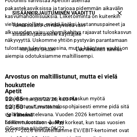
Foodhills vahvistaa Apetitin asemaa
pakastekasviksissa ja tarjoaa pidemmän aikavälin
SISÄÄNKIRJAUTUMINEN VAADITTU
kasvumahdollisuuksia. Liiketoiminta on kuitenkin
vielä tappiollista, minkä lisäksi kustannuspaineet ja
Tämä sisältö on näkyvissä vain
alkuvuoden vaisu volyymikehitys rajaavat tuloskasvun
sisäänkirjautuneille käyttäjille
näkyvyyttä. Uskomme yhtiön pystyvän parantamaan
tulostaan tulevina vuosina, mutta käänteen vauhti on
Luo ilmainen tunnus
Kirjaudu sisään
aiempia odotuksiamme maltillisempi.
Arvostus on maltillistunut, mutta ei vielä
houkuttele
Apetit
Osakkeen arvostus on kurssilaskun myötä
12,65
6/22/26, 4:00 PM
EUR
maltillistunut, mutta tulospohjaisesti emme pidä sitä
12,50
Tavoitehinta
EUR
vielä houkuttelevana. Vuoden 2026 kertoimet ovat
Vähennä
heikon tulostason vuoksi korkeat, kun taas vuosien
Edellinen suositus
:
Myy
Suositus päivitetty
:
06/22
2027–2028 ennusteillamme EV/EBIT-kertoimet ovat