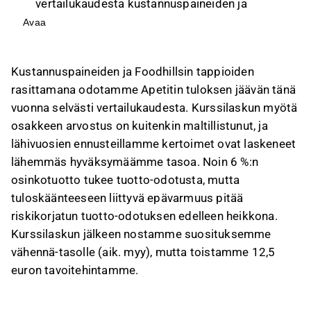
vertailukaudesta kustannuspaineiden ja
Foodhillsin tappioiden vuoksi, mutta osakkeen
Avaa
arvostus on maltillistunut kurssilaskun myötä.
Yhtiön ohjeistus ennustaa kuluvan vuoden
Kustannuspaineiden ja Foodhillsin tappioiden
liiketuloksen laskevan merkittävästi, ja vuoden
rasittamana odotamme Apetitin tuloksen jäävän tänä
2026 ennusteissa oikaistu liiketulos on 1,6
vuonna selvästi vertailukaudesta. Kurssilaskun myötä
MEUR Foodhillsin tappioiden vuoksi.
osakkeen arvostus on kuitenkin maltillistunut, ja
Kustannuspaineet ja hinnoittelun viiveet
lähivuosien ennusteillamme kertoimet ovat laskeneet
rajoittavat tulosparannuksen näkyvyyttä, vaikka
lähemmäs hyväksymäämme tasoa. Noin 6 %:n
Apetitin vanhat liiketoiminnot ovat osoittaneet
osinkotuotto tukee tuotto-odotusta, mutta
kohtuullista tuloksentekokykyä.
tuloskäänteeseen liittyvä epävarmuus pitää
Osakkeen arvostus on maltillistunut, mutta ei
riskikorjatun tuotto-odotuksen edelleen heikkona.
vielä houkutteleva; EV/EBIT-kertoimet ovat
Kurssilaskun jälkeen nostamme suosituksemme
korkeat heikon tulostason vuoksi, ja
vähennä-tasolle (aik. myy), mutta toistamme 12,5
tuloskäänteen onnistuminen on kriittistä
euron tavoitehintamme.
arvostuksen parantumiselle.
Tämä sisältö on tekoälyn tuottamaa. Anna siihen