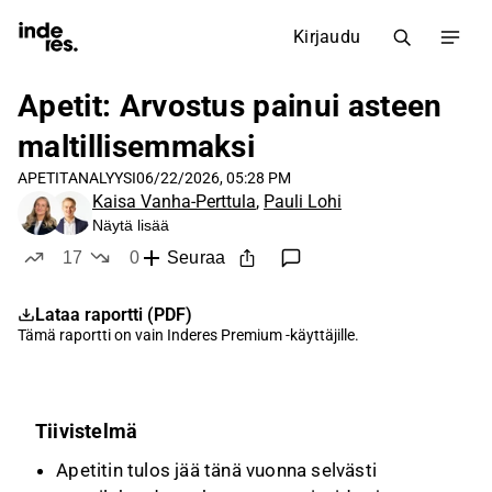
Kirjaudu
Apetit: Arvostus painui asteen
maltillisemmaksi
APETIT
ANALYYSI
06/22/2026, 05:28 PM
Kaisa Vanha-Perttula
,
Pauli Lohi
Näytä lisää
17
0
Seuraa
tykkää
ei tykkää
Lataa raportti (PDF)
Tämä raportti on vain
Inderes Premium
-käyttäjille.
Tiivistelmä
Apetitin tulos jää tänä vuonna selvästi