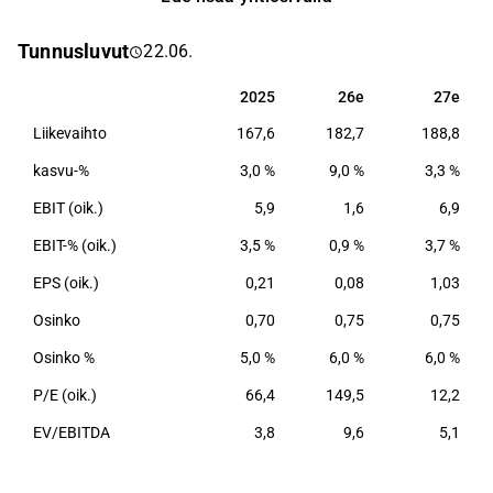
Apetitin tuotantolaitokset sijaitsevat Suomessa ja
myös myynti keskittyy suurimmaksi osin Suomen
Tunnusluvut
22.06.
alueelle.
2025
26e
27e
2025
26e
27e
Liikevaihto
167,6
182,7
188,8
kasvu-%
3,0 %
9,0 %
3,3 %
EBIT (oik.)
5,9
1,6
6,9
EBIT-% (oik.)
3,5 %
0,9 %
3,7 %
EPS (oik.)
0,21
0,08
1,03
Osinko
0,70
0,75
0,75
Osinko %
5,0 %
6,0 %
6,0 %
P/E (oik.)
66,4
149,5
12,2
EV/EBITDA
3,8
9,6
5,1