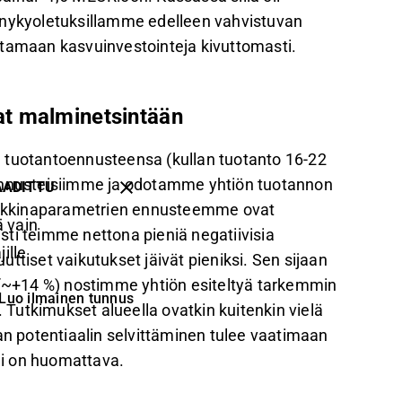
 nykyoletuksillamme edelleen vahvistuvan
ttamaan kasvuinvestointeja kivuttomasti.
t malminetsintään
 tuotantoennusteensa (kullan tuotanto 16-22
nnusteisiimme ja odotamme yhtiön tuotannon
AADITTU
arkkinaparametrien ennusteemme ovat
 vain
ti teimme nettona pieniä negatiivisia
ille
ttiset vaikutukset jäivät pieniksi. Sen sijaan
a (~+14 %) nostimme yhtiön esiteltyä tarkemmin
Luo ilmainen tunnus
Tutkimukset alueella ovatkin kuitenkin vielä
 potentiaalin selvittäminen tulee vaatimaan
äli on huomattava.