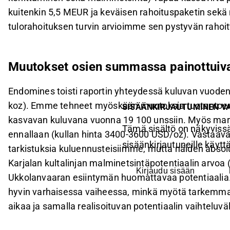
kuitenkin 5,5 MEUR ja keväisen rahoituspaketin sekä
tulorahoituksen turvin arvioimme sen pystyvän rahoi
Muutokset osien summassa painottuiva
Endomines toisti raportin yhteydessä kuluvan vuoden
koz). Emme tehneet myöskään muutoksia tuotantoe
SISÄÄNKIRJAUTUMINEN V
kasvavan kuluvana vuonna 19 100 unssiin. Myös m
Tämä sisältö on näkyvissä
ennallaan (kullan hinta 3400-3600 USD/oz). Vastaavas
sisäänkirjautuneille käyttäj
tarkistuksia kuluennusteisiimme, mutta näiden absoluu
Karjalan kultalinjan malminetsintäpotentiaalin arvo
Kirjaudu sisään
Ukkolanvaaran esiintymän huomattavaa potentiaalia. 
hyvin varhaisessa vaiheessa, minkä myötä tarkemman
aikaa ja samalla realisoituvan potentiaalin vaihteluv