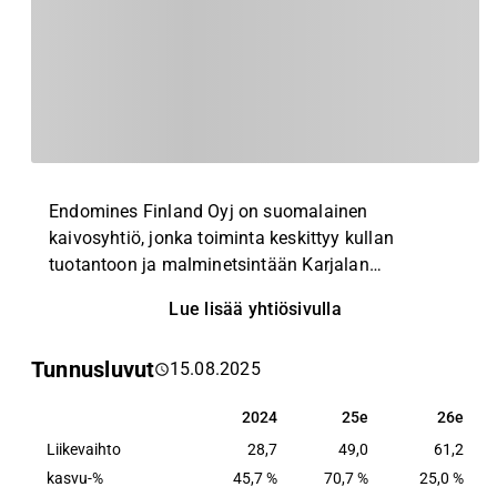
Endomines Finland Oyj on suomalainen
kaivosyhtiö, jonka toiminta keskittyy kullan
tuotantoon ja malminetsintään Karjalan
kultalinjalla, Itä-Suomessa. Yhtiö omistaa myös
Lue lisää yhtiösivulla
oikeudet seitsemään kultaesiintymään
Yhdysvalloissa. Endomines tuottaa kultaa koru- ja
Tunnusluvut
15.08.2025
elektroniikkateollisuudelle, ja luo arvoa
muuttamalla luonnonvarat vauraudeksi, joka
2024
25e
26e
2024
25e
26e
sijoituskohteena pitää suosionsa. Endomines on
Liikevaihto
listattu OMX Helsingin päälistalle (PAMPALO).
28,7
49,0
61,2
www.endomines.com.
kasvu-%
45,7 %
70,7 %
25,0 %