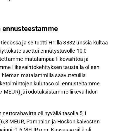
an ennusteestamme
tiedossa ja se tuotti H1:llä 8832 unssia kultaa
yttökate asettui ennätystasolle 10,0
tettamme matalampaa liikevaihtoa ja
me liikevaihtokehityksen taustalla olleen
i hieman matalammilla saavutetuilla
liiketoimintojen kulutaso oli ennusteitamme
7,7 MEUR) jäi odotuksistamme liikevaihdon
 nettorahavirta oli hyvällä tasolla 5,1
 (6,8 MEUR, Pampalon ja Hoskon kaivosten
inui -1,6 MEUR:oon. Kassassa sillä oli