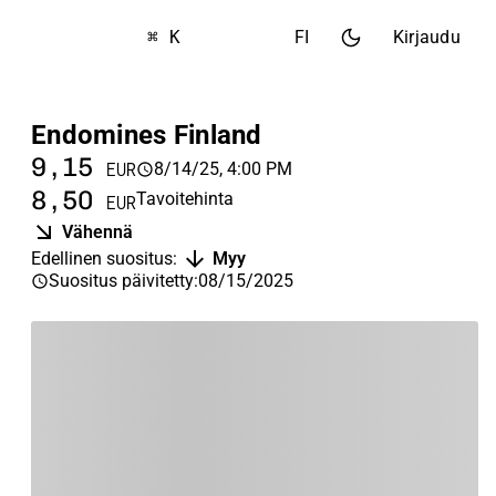
⌘ K
FI
Kirjaudu
Endomines Finland
9,15
8/14/25, 4:00 PM
EUR
8,50
Tavoitehinta
EUR
Vähennä
Edellinen suositus
:
Myy
Suositus päivitetty
:
08/15/2025