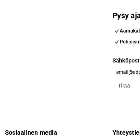
Pysy aja
Aamukat
Pohjoism
Sähköpost
Tilaa
Sosiaalinen media
Yhteystie