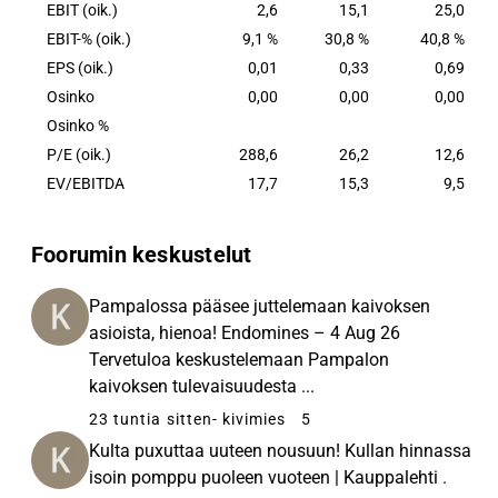
EBIT (oik.)
2,6
15,1
25,0
EBIT-% (oik.)
9,1 %
30,8 %
40,8 %
EPS (oik.)
0,01
0,33
0,69
Osinko
0,00
0,00
0,00
Osinko %
P/E (oik.)
288,6
26,2
12,6
EV/EBITDA
17,7
15,3
9,5
Foorumin keskustelut
Pampalossa pääsee juttelemaan kaivoksen
asioista, hienoa! Endomines – 4 Aug 26
Tervetuloa keskustelemaan Pampalon
kaivoksen tulevaisuudesta ...
23 tuntia sitten
- kivimies
5
Kulta puxuttaa uuteen nousuun! Kullan hinnassa
isoin pomppu puoleen vuoteen | Kauppalehti .