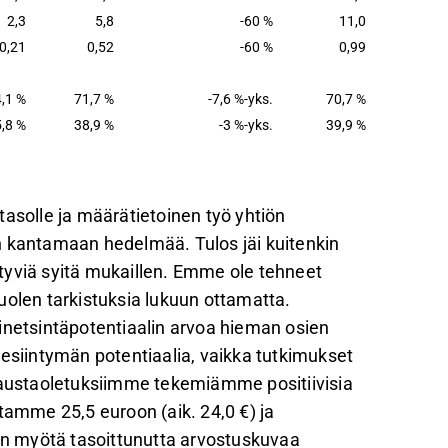
2,3
5,8
-60 %
11,0
0,21
0,52
-60 %
0,99
,1 %
71,7 %
-7,6 %-yks.
70,7 %
,8 %
38,9 %
-3 %-yks.
39,9 %
tasolle ja määrätietoinen työ yhtiön
n kantamaan hedelmää. Tulos jäi kuitenkin
tyviä syitä mukaillen. Emme ole tehneet
uolen tarkistuksia lukuun ottamatta.
inetsintäpotentiaalin arvoa hieman osien
iintymän potentiaalia, vaikka tutkimukset
 Taustaoletuksiimme tekemiämme positiivisia
mme 25,5 euroon (aik. 24,0 €) ja
n myötä tasoittunutta arvostuskuvaa