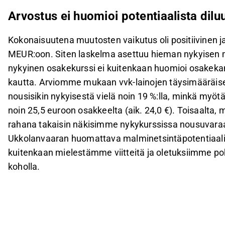
Arvostus ei huomioi potentiaalista dilu
Kokonaisuutena muutosten vaikutus oli positiivinen 
MEUR:oon. Siten laskelma asettuu hieman nykyisen 
nykyinen osakekurssi ei kuitenkaan huomioi osakekant
kautta. Arviomme mukaan vvk-lainojen täysimääräis
nousisikin nykyisestä vielä noin 19 %:lla, minkä myö
noin 25,5 euroon osakkeelta (aik. 24,0 €). Toisaalta, 
rahana takaisin näkisimme nykykurssissa nousuvaraa K
Ukkolanvaaran huomattava malminetsintäpotentiaali
kuitenkaan mielestämme viitteitä ja oletuksiimme 
koholla.