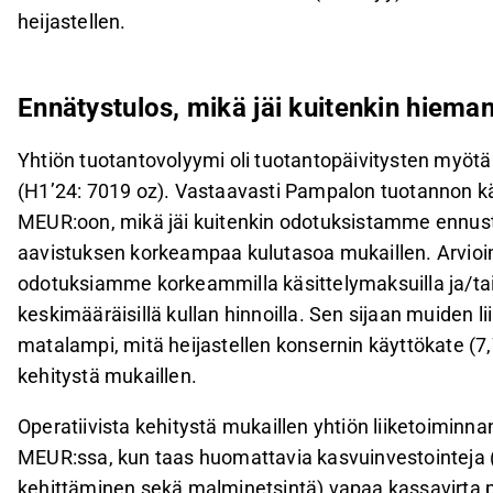
heijastellen.
Ennätystulos, mikä jäi kuitenkin hiem
Yhtiön tuotantovolyymi oli tuotantopäivitysten myötä 
(H1’24: 7019 oz). Vastaavasti Pampalon tuotannon kä
MEUR:oon, mikä jäi kuitenkin odotuksistamme ennus
aavistuksen korkeampaa kulutasoa mukaillen. Arvioim
odotuksiamme korkeammilla käsittelymaksuilla ja/ta
keskimääräisillä kullan hinnoilla. Sen sijaan muiden 
matalampi, mitä heijastellen konsernin käyttökate (
kehitystä mukaillen.
Operatiivista kehitystä mukaillen yhtiön liiketoiminnan
MEUR:ssa, kun taas huomattavia kasvuinvestointeja
kehittäminen sekä malminetsintä) vapaa kassavirta pa