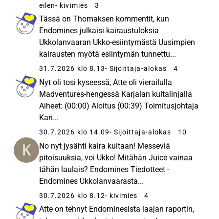
eilen
- kivimies
3
Tässä on Thomaksen kommentit, kun
Endomines julkaisi kairaustuloksia
Ukkolanvaaran Ukko-esiintymästä Uusimpien
kairausten myötä esiintymän tunnettu...
31.7.2026 klo 8.13
- Sijoittaja-alokas
4
Nyt oli tosi kyseessä, Atte oli vierailulla
Madventures-hengessä Karjalan kultalinjalla
Aiheet: (00:00) Aloitus (00:39) Toimitusjohtaja
Kari...
30.7.2026 klo 14.09
- Sijoittaja-alokas
10
No nyt jysähti kaira kultaan! Messeviä
pitoisuuksia, voi Ukko! Mitähän Juice vainaa
tähän laulais? Endomines Tiedotteet -
Endomines Ukkolanvaarasta...
30.7.2026 klo 8.12
- kivimies
4
Atte on tehnyt Endominesista laajan raportin,