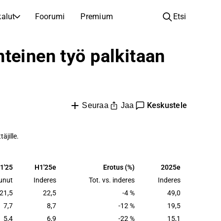
alut
Foorumi
Premium
Etsi
YHTIÖT
OPI SIJOITTAMISESTA
teinen työ palkitaan
Yhtiöt
Analyysikoulu
Opi lukemaan ja ymmärtämään osakeanalyysiä
Selaa ja suodata listattujen yhtiöiden listaa
Löydä osakkeita
Sijoituskoulu
Keskustele
Inspiraatiota seuraavaan sijoitukseesi
Jaa
Oppaita ja oppitunteja sijoitusosaamisen kasvattamiseen
Seuraa
Listautumiset
Salkunhaltijat
täjille.
Uudet listautumiset ja tulevat pörssiannit
Sijoitustietoa jokaiselle tasolle, ensiaskeleista edistyneisiin salkkustrategioihin.
Yhtiökokouskutsut
1'25
H1'25e
Erotus (%)
2025e
Yhtiökokousten päivämäärät ja osakkeenomistajatiedot
unut
Inderes
Tot. vs. inderes
Inderes
21,5
22,5
-4 %
49,0
7,7
8,7
-12 %
19,5
5,4
6,9
-22 %
15,1