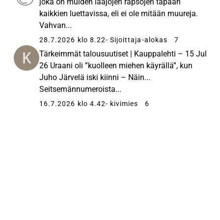
joka on muiden laajojen rapsojen tapaan
kaikkien luettavissa, eli ei ole mitään muureja.
Vahvan...
28.7.2026 klo 8.22
- Sijoittaja-alokas
7
Tärkeimmät talousuutiset | Kauppalehti – 15 Jul
26 Uraani oli ”kuolleen miehen käyrällä”, kun
Juho Järvelä iski kiinni – Näin...
Seitsemännumeroista...
16.7.2026 klo 4.42
- kivimies
6