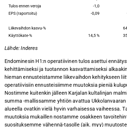
Tulos ennen veroja
-1,0
EPS (raportoitu)
-0,09
Liikevaihdon kasvu-%
64
Käyttökate-%
14,5 %
35
Lähde: Inderes
Endominesin H1:n operatiivinen tulos asettui ennätys
kehittämiseksi ja tuotannon kasvattamiseksi alkaaki
hieman ennusteistamme liikevaihdon kehitykseen liit
operatiivisiin ennusteisiimme muutoksia pieniä kulup
Nostimme kuitenkin jälleen Karjalan kultalinjan malm
summa -mallissamme yhtiön avattua Ukkolanvaaran es
alueella ovatkin vielä hyvin varhaisessa vaiheessa.
muutoksia mukaillen nostamme osakkeen tavoitehinta
suosituksemme vähennä-tasolle (aik. myy) muutoste