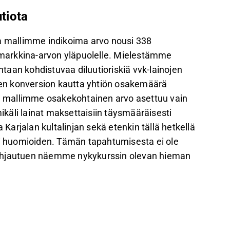
utiota
ja mallimme indikoima arvo nousi 338
markkina-arvon yläpuolelle. Mielestämme
aan kohdistuvaa diluutioriskiä vvk-lainojen
en konversion kautta yhtiön osakemäärä
tä mallimme osakekohtainen arvo asettuu vain
mikäli lainat maksettaisiin täysmääräisesti
arjalan kultalinjan sekä etenkin tällä hetkellä
 huomioiden. Tämän tapahtumisesta ei ole
pohjautuen näemme nykykurssin olevan hieman