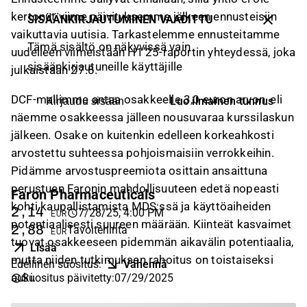
kertonut viime päivityksemme jälkeen ennusteisiin
SISÄÄNKIRJAUTUMINEN VAADITTU
vaikuttavia uutisia. Tarkastelemme ennusteitamme
Tämä sisältö on näkyvissä vain
uudelleen viimeistään H1’25-raportin yhteydessä, joka
sisäänkirjautuneille käyttäjille
julkaistaan 27.8.
DCF-mallimme antaa osakkeelle 3,0 euron arvon, eli
Luo ilmainen tunnus
Kirjaudu sisään
näemme osakkeessa jälleen nousuvaraa kurssilaskun
jälkeen. Osake on kuitenkin edelleen korkeahkosti
arvostettu suhteessa pohjoismaisiin verrokkeihin.
Pidämme arvostuspreemiota osittain ansaittuna
perustuen Faronin mahdollisuuteen edetä nopeasti
Faron Pharmaceuticals
kohti kaupallistamista MDS:ssä ja käyttöaiheiden
2,14
7/28/25, 4:00 PM
EUR
potentiaalisesti suureen määrään. Kiinteät kasvaimet
2,88
Tavoitehinta
EUR
tuovat osakkeeseen pidemmän aikavälin potentiaalia,
Lisää
mutta niiden tutkimuksen rahoitus on toistaiseksi
Edellinen suositus
:
Vähennä
auki.
Suositus päivitetty
:
07/29/2025