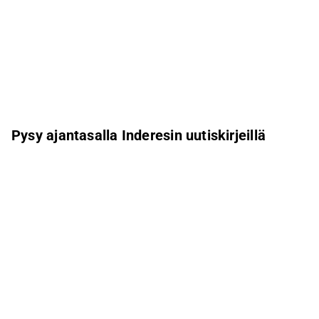
Pysy ajantasalla Inderesin uutiskirjeillä
Aamukatsaus
Pohjoismaiden uutiskirje
Pohjoismaiset tapahtumat
Inderes Femme
Sähköpostiosoite