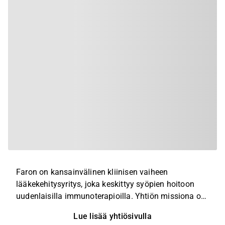
Faron on kansainvälinen kliinisen vaiheen
lääkekehitysyritys, joka keskittyy syöpien hoitoon
uudenlaisilla immunoterapioilla. Yhtiön missiona on
tuoda immunoterapian lupaus laajemmalle väestölle
Lue lisää yhtiösivulla
löytämällä uusia tapoja hallita ja hyödyntää