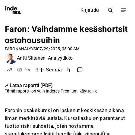
Kirjaudu
Faron: Vaihdamme kesäshortsit
ostohousuihin
FARON
ANALYYSI
07/29/2025, 05:00 AM
Antti Siltanen
Analyytikko
61
3
Seuraa
tykkää
ei tykkää
Lataa raportti (PDF)
Tämä raportti on vain
Inderes Premium
-käyttäjille.
Faronin osakekurssi on laskenut keskikesän aikana
ilman merkittäviä uutisia. Kurssilasku on parantanut
tuotto-riski-suhdetta, joten nostamme
suosituksemme lisää-tasolle (aik. vähennä) ja