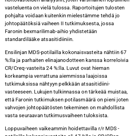
vasteluenta on vielä tulossa. Raportoitujen tulosten
pohjalta voidaan kuitenkin mielestämme tehdä jo
johtopäätöksiä vaiheen II tutkimuksesta, jossa
Faronin bexmarilimab-aihio yhdistetään
standardilääke atsasitidiiniin.
Ensilinjan MDS-potilailla kokonaisvasteita nähtiin 67
%:lla ja parhaiten elinajanodotteen kanssa korreloivia
CR/Creq-vasteita 24 %:lla. Luvut ovat hieman
korkeampia verrattuna aiemmissa laajoissa
tutkimuksissa nähtyyn pelkkään atsasitidiini-
vasteeseen. Lukujen tulkinnassa on tärkeää muistaa,
että Faronin tutkimuksen potilasmäärä on pieni joten
vahvojen johtopäätösten tekeminen on mahdollista
vasta seuraavan tutkimusvaiheen tuloksista.
Loppuvaiheen vaikeammin hoidettavilla r/r MDS -