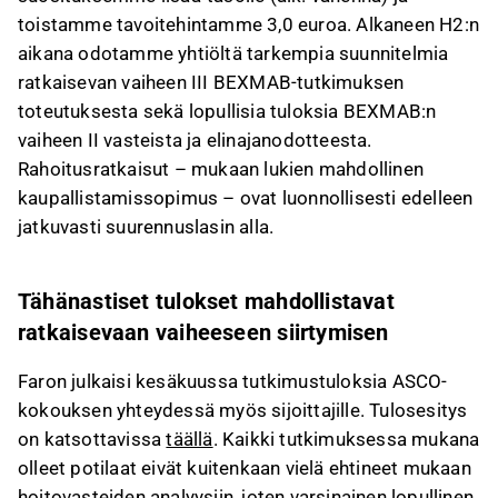
toistamme tavoitehintamme 3,0 euroa. Alkaneen H2:n
aikana odotamme yhtiöltä tarkempia suunnitelmia
ratkaisevan vaiheen III BEXMAB-tutkimuksen
toteutuksesta sekä lopullisia tuloksia BEXMAB:n
vaiheen II vasteista ja elinajanodotteesta.
Rahoitusratkaisut – mukaan lukien mahdollinen
kaupallistamissopimus – ovat luonnollisesti edelleen
jatkuvasti suurennuslasin alla.
Tähänastiset tulokset mahdollistavat
ratkaisevaan vaiheeseen siirtymisen
Faron julkaisi kesäkuussa tutkimustuloksia ASCO-
kokouksen yhteydessä myös sijoittajille. Tulosesitys
on katsottavissa
täällä
. Kaikki tutkimuksessa mukana
olleet potilaat eivät kuitenkaan vielä ehtineet mukaan
hoitovasteiden analyysiin, joten varsinainen lopullinen