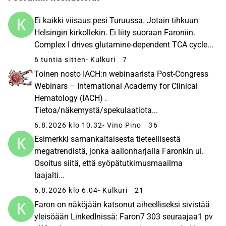
Ei kaikki viisaus pesi Turuussa. Jotain tihkuun
Helsingin kirkollekin. Ei liity suoraan Faroniin.
Complex I drives glutamine-dependent TCA cycle...
6 tuntia sitten
- Kulkuri
7
Toinen nosto IACH:n webinaarista Post-Congress
Webinars – International Academy for Clinical
Hematology (IACH) .
Tietoa/näkemystä/spekulaatiota...
6.8.2026 klo 10.32
- Vino Pino
36
Esimerkki samankaltaisesta tieteellisestä
megatrendistä, jonka aallonharjalla Faronkin ui.
Osoitus siitä, että syöpätutkimusmaailma
laajalti...
6.8.2026 klo 6.04
- Kulkuri
21
Faron on näköjään katsonut aiheelliseksi sivistää
yleisöään LinkedInissä: Faron7 303 seuraajaa1 pv