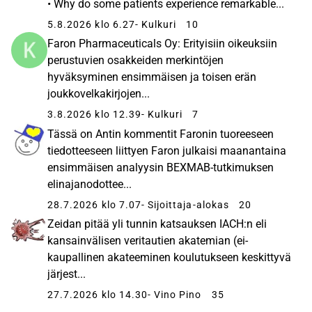
• Why do some patients experience remarkable...
5.8.2026 klo 6.27
- Kulkuri
10
Faron Pharmaceuticals Oy: Erityisiin oikeuksiin
perustuvien osakkeiden merkintöjen
hyväksyminen ensimmäisen ja toisen erän
joukkovelkakirjojen...
3.8.2026 klo 12.39
- Kulkuri
7
Tässä on Antin kommentit Faronin tuoreeseen
tiedotteeseen liittyen Faron julkaisi maanantaina
ensimmäisen analyysin BEXMAB-tutkimuksen
elinajanodottee...
28.7.2026 klo 7.07
- Sijoittaja-alokas
20
Zeidan pitää yli tunnin katsauksen IACH:n eli
kansainvälisen veritautien akatemian (ei-
kaupallinen akateeminen koulutukseen keskittyvä
järjest...
27.7.2026 klo 14.30
- Vino Pino
35