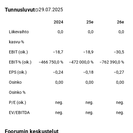
immuunijärjestelmän voimaa. Yhtiön päälääkeaihio
Tunnusluvut
29.07.2025
on bexmarilimab, uusi Clever-1:een kohdistettu,
humanisoitu vasta-aine, joka voi poistaa syövän
2024
25e
26e
2024
25e
26e
immunosuppression muuttamalla myeloidisten
Liikevaihto
0,0
0,0
0,0
solujen toimintaa. Bexmarilimabia tutkitaan faasin
I/II kliinisissä tutkimuksissa mahdollisena hoitona
kasvu-%
hematologisia syöpiä sairastaville potilaille yhdessä
EBIT (oik.)
−18,7
−18,9
−30,5
muiden standardihoitojen kanssa.
EBIT-% (oik.)
−466 750,0 %
−472 000,0 %
−762 390,0 %
EPS (oik.)
−0,24
−0,18
−0,27
Osinko
0,00
0,00
0,00
Osinko %
P/E (oik.)
neg.
neg.
neg.
EV/EBITDA
neg.
neg.
neg.
Foorumin keskustelut