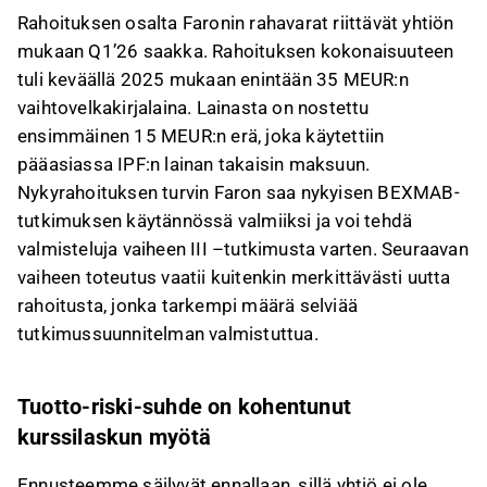
Rahoituksen osalta Faronin rahavarat riittävät yhtiön
mukaan Q1’26 saakka. Rahoituksen kokonaisuuteen
tuli keväällä 2025 mukaan enintään 35 MEUR:n
vaihtovelkakirjalaina. Lainasta on nostettu
ensimmäinen 15 MEUR:n erä, joka käytettiin
pääasiassa IPF:n lainan takaisin maksuun.
Nykyrahoituksen turvin Faron saa nykyisen BEXMAB-
tutkimuksen käytännössä valmiiksi ja voi tehdä
valmisteluja vaiheen III –tutkimusta varten. Seuraavan
vaiheen toteutus vaatii kuitenkin merkittävästi uutta
rahoitusta, jonka tarkempi määrä selviää
tutkimussuunnitelman valmistuttua.
Tuotto-riski-suhde on kohentunut
kurssilaskun myötä
Ennusteemme säilyvät ennallaan, sillä yhtiö ei ole