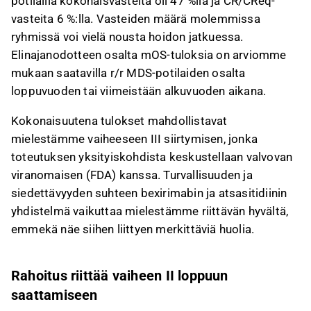
potilailla kokonaisvasteita oli 47 %lla ja CR/CReq-
vasteita 6 %:lla. Vasteiden määrä molemmissa
ryhmissä voi vielä nousta hoidon jatkuessa.
Elinajanodotteen osalta mOS-tuloksia on arviomme
mukaan saatavilla r/r MDS-potilaiden osalta
loppuvuoden tai viimeistään alkuvuoden aikana.
Kokonaisuutena tulokset mahdollistavat
mielestämme vaiheeseen III siirtymisen, jonka
toteutuksen yksityiskohdista keskustellaan valvovan
viranomaisen (FDA) kanssa. Turvallisuuden ja
siedettävyyden suhteen bexirimabin ja atsasitidiinin
yhdistelmä vaikuttaa mielestämme riittävän hyvältä,
emmekä näe siihen liittyen merkittäviä huolia.
Rahoitus riittää vaiheen II loppuun
saattamiseen