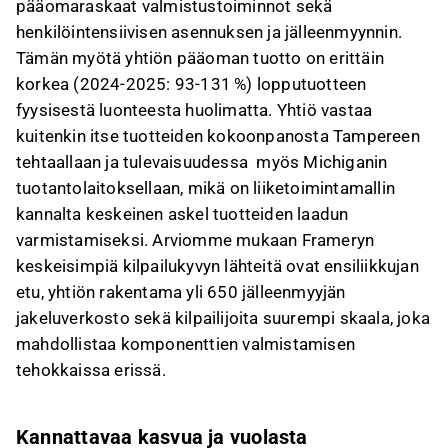
pääomaraskaat valmistustoiminnot sekä
henkilöintensiivisen asennuksen ja jälleenmyynnin.
Tämän myötä yhtiön pääoman tuotto on erittäin
korkea (2024-2025: 93-131 %) lopputuotteen
fyysisestä luonteesta huolimatta. Yhtiö vastaa
kuitenkin itse tuotteiden kokoonpanosta Tampereen
tehtaallaan ja tulevaisuudessa myös Michiganin
tuotantolaitoksellaan, mikä on liiketoimintamallin
kannalta keskeinen askel tuotteiden laadun
varmistamiseksi. Arviomme mukaan Frameryn
keskeisimpiä kilpailukyvyn lähteitä ovat ensiliikkujan
etu, yhtiön rakentama yli 650 jälleenmyyjän
jakeluverkosto sekä kilpailijoita suurempi skaala, joka
mahdollistaa komponenttien valmistamisen
tehokkaissa erissä.
Kannattavaa kasvua ja vuolasta