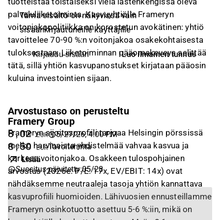
tuotteistaa toistaiseksi vielä lastenkengissä oleva
palveluliiketoiminta. Kasvuyhtiölle Frameryn
Tämä sisältö on näkyvissä vain
voitonjakopolitiikka on korostetun avokätinen: yhtiö
sisäänkirjautuneille käyttäjille
tavoittelee 70-90 %:n voitonjakoa osakekohtaisesta
tuloksestaan. Liiketoiminnan pääomakeveys selittää
Luo ilmainen tunnus
Kirjaudu sisään
tätä, sillä yhtiön kasvupanostukset kirjataan pääosin
kuluina investointien sijaan.
Arvostustaso on perusteltu
Framery Group
Frameryn sijoitusprofiili tarjoaa Helsingin pörssissä
8,02
5/27/26, 4:00 PM
EUR
melko harvinaista yhdistelmää vahvaa kasvua ja
8,50
Tavoitehinta
EUR
korkeaa voitonjakoa. Osakkeen tulospohjainen
Lisää
Suositus päivitetty
:
05/28
arvostus (2026e: P/E: 17x, EV/EBIT: 14x) ovat
nähdäksemme neutraaleja tasoja yhtiön kannattava
kasvuprofiili huomioiden. Lähivuosien ennusteillamme
Frameryn osinkotuotto asettuu 5-6 %:iin, mikä on