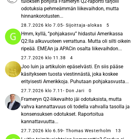
tuloksen pohjilta Frameryn Q2-raportti tarjoili
odotuksia pehmeämmän liikevaihdon, mutta
hinnankorotusten...
28.7.2026 klo 7.05
- Sijoittaja-alokas
5
Hmm, kyllä, “pohjakasvu” hidastui Amerikassa
Q2:lla alkuvuoteen verrattuna. Mutta oli silti oikein
ripeää. EMEAn ja APACin osalta liikevaihdon...
27.7.2026 klo 11.38
4
Joo luin ja artikuloin epäselvästi. En siis pääse
käsitykseen tuosta viestinnästä, joka koskee
erityisesti Amerikkoja. Puhutaan pohjakasvusta...
27.7.2026 klo 7.11
- Don Jari
0
Frameryn Q2-liikevaihto jäi odotuksista, mutta
vahva kannattavuus oli todella vahvalla tasolla ja
konsensuksen odotukset. Raportoitua
kannattavuutta...
27.7.2026 klo 6.59
- Thomas Westerholm
13