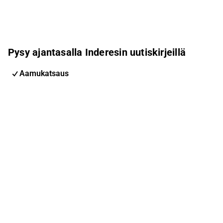
Pysy ajantasalla Inderesin uutiskirjeillä
Aamukatsaus
Pohjoismaiden uutiskirje
Pohjoismaiset tapahtumat
Inderes Femme
Sähköpostiosoite
Tilaa
Voit muuttaa asetuksiasi milloin tahansa