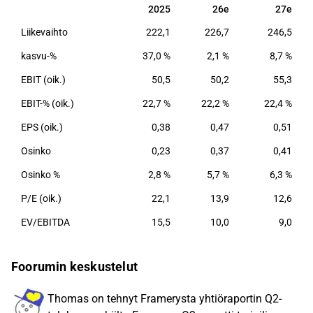
integroidun toimistoratkaisun, johon on täysi pääsy
2025
26e
27e
2025
26e
27e
Framery Plus -tilauksen kautta. Frameryn pääkonttori
Liikevaihto
222,1
226,7
246,5
sijaitsee Tampereella, missä kaikki yrityksen tilojen
kokoonpano tapahtuu.
kasvu-%
37,0 %
2,1 %
8,7 %
EBIT (oik.)
50,5
50,2
55,3
EBIT-% (oik.)
22,7 %
22,2 %
22,4 %
EPS (oik.)
0,38
0,47
0,51
Osinko
0,23
0,37
0,41
Osinko %
2,8 %
5,7 %
6,3 %
P/E (oik.)
22,1
13,9
12,6
EV/EBITDA
15,5
10,0
9,0
Foorumin keskustelut
Thomas on tehnyt Framerysta yhtiöraportin Q2-