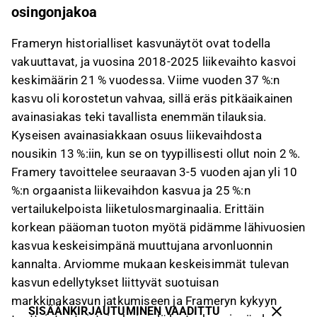
osingonjakoa
Frameryn historialliset kasvunäytöt ovat todella
vakuuttavat, ja vuosina 2018-2025 liikevaihto kasvoi
keskimäärin 21 % vuodessa. Viime vuoden 37 %:n
kasvu oli korostetun vahvaa, sillä eräs pitkäaikainen
avainasiakas teki tavallista enemmän tilauksia.
Kyseisen avainasiakkaan osuus liikevaihdosta
nousikin 13 %:iin, kun se on tyypillisesti ollut noin 2 %.
Framery tavoittelee seuraavan 3-5 vuoden ajan yli 10
%:n orgaanista liikevaihdon kasvua ja 25 %:n
vertailukelpoista liiketulosmarginaalia. Erittäin
korkean pääoman tuoton myötä pidämme lähivuosien
kasvua keskeisimpänä muuttujana arvonluonnin
kannalta. Arviomme mukaan keskeisimmät tulevan
kasvun edellytykset liittyvät suotuisan
markkinakasvun jatkumiseen ja Frameryn kykyyn
SISÄÄNKIRJAUTUMINEN VAADITTU