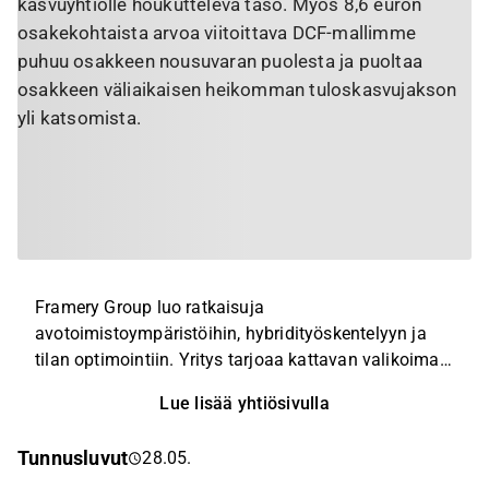
kasvuyhtiölle houkutteleva taso. Myös 8,6 euron
osakekohtaista arvoa viitoittava DCF-mallimme
puhuu osakkeen nousuvaran puolesta ja puoltaa
osakkeen väliaikaisen heikomman tuloskasvujakson
yli katsomista.
Framery Group luo ratkaisuja
avotoimistoympäristöihin, hybridityöskentelyyn ja
tilan optimointiin. Yritys tarjoaa kattavan valikoiman
toimistotiloja, jotka on suunniteltu tarjoamaan
Lue lisää yhtiösivulla
äänieristetty ja häiriötön tila kokouksille,
työskentelylle ja yksityisyydelle meluisissa
Tunnusluvut
28.05.
avotoimistoympäristöissä. Toimistotilat sisältävät