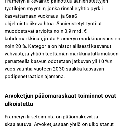
Frameryn liikevaihto painottuu äänieristettyjen
liittyvää palautetta Inderesin
foorumilla
.
työtilojen myyntiin, jonka rinnalle yhtiö pyrkii
kasvattamaan vuokraus- ja SaaS-
ohjelmistoliikevaihtoa. Äänieristetyt työtilat
muodostavat arviolta noin 0,9 mrd. €
kohdemarkkinan, josta Frameryn markkinaosuus on
noin 20 %. Kategoria on historiallisesti kasvanut
vahvasti, ja yhtiön teettämän markkinatutkimuksen
perusteella kasvun odotetaan jatkuvan yli 10 %:n
vuosivauhtia vuoteen 2030 saakka kasvavan
podipenetraation ajamana.
Arvoketjun pääomaraskaat toiminnot ovat
ulkoistettu
Frameryn liiketoiminta on pääomakevyt ja
skaalautuva. Arvoketjussaan yhtiö on ulkoistanut