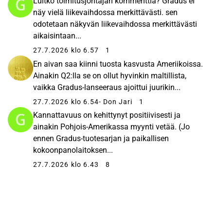
Luitko toimitusjohtajan kommenttia? Gradus ei
näy vielä liikevaihdossa merkittävästi. sen
odotetaan näkyvän liikevaihdossa merkittävästi
aikaisintaan...
27.7.2026 klo 6.57
1
En aivan saa kiinni tuosta kasvusta Ameriikoissa.
Ainakin Q2:lla se on ollut hyvinkin maltillista,
vaikka Gradus-lanseeraus ajoittui juurikin...
27.7.2026 klo 6.54
- Don Jari
1
Kannattavuus on kehittynyt positiivisesti ja
ainakin Pohjois-Amerikassa myynti vetää. (Jo
ennen Gradus-tuotesarjan ja paikallisen
kokoonpanolaitoksen...
27.7.2026 klo 6.43
8