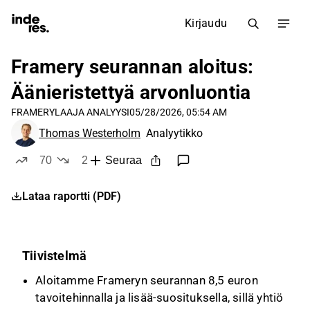
Kirjaudu
Framery seurannan aloitus:
Äänieristettyä arvonluontia
FRAMERY
LAAJA ANALYYSI
05/28/2026, 05:54 AM
Thomas Westerholm
Analyytikko
70
2
Seuraa
tykkää
ei tykkää
Lataa raportti (PDF)
Tiivistelmä
Aloitamme Frameryn seurannan 8,5 euron
tavoitehinnalla ja lisää-suosituksella, sillä yhtiö