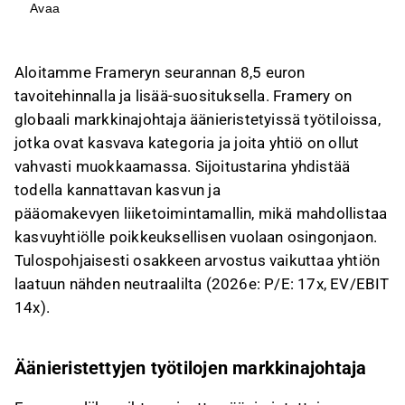
yhdistää kannattavan kasvun ja pääomakevyen
Avaa
liiketoimintamallin.
Framery on äänieristettyjen työtilojen
Aloitamme Frameryn seurannan 8,5 euron
markkinajohtaja, ja sen markkinaosuus on noin
tavoitehinnalla ja lisää-suosituksella. Framery on
20 % kohdemarkkinasta, jonka odotetaan
globaali markkinajohtaja äänieristetyissä työtiloissa,
kasvavan yli 10 %:n vuosivauhtia vuoteen 2030
jotka ovat kasvava kategoria ja joita yhtiö on ollut
saakka.
vahvasti muokkaamassa. Sijoitustarina yhdistää
Yhtiön liiketoiminta on pääomakevyt ja
todella kannattavan kasvun ja
skaalautuva, ja se on ulkoistanut
pääomakevyen liiketoimintamallin, mikä mahdollistaa
pääomaraskaat toiminnot, mikä mahdollistaa
kasvuyhtiölle poikkeuksellisen vuolaan osingonjaon.
korkean pääoman tuoton (2024-2025: 93-131
Tulospohjaisesti osakkeen arvostus vaikuttaa yhtiön
%).
laatuun nähden neutraalilta (2026e: P/E: 17x, EV/EBIT
Frameryn osakkeen arvostus (2026e: P/E: 17x,
14x).
EV/EBIT: 14x) on neutraali yhtiön kannattavaan
kasvuprofiiliin nähden, ja osinkotuotto on
houkutteleva 5-6 %:n tasolla.
Äänieristettyjen työtilojen markkinajohtaja
Tämä sisältö on tekoälyn tuottamaa. Anna siihen