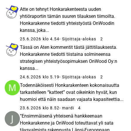
Atte on tehnyt Honkarakenteesta uuden
yhtiöraportin tämän suuren tilauksen tiimoilta.
Honkarakenne tiedotti yhteistyöstä OnWoodin
kanssa, joka...
25.6.2026 klo 4.54
- Sijoittaja-alokas
2
Tässä on Aten kommentit tästä jättitilauksesta.
Honkarakenne tiedotti tiistaina solmineensa
strategisen yhteistyösopimuksen OnWood Oy:n
kanssa...
24.6.2026 klo 5.19
- Sijoittaja-alokas
2
Todennäköisesti Honkarakenteen kokonaisuutta
tarkastelleen “katteet” ovat oikeinkin hyvät, kun
huomioi että näin saadaan vajaata kapasiteettia...
23.6.2026 klo 8.52
- mardi
4
“Ensimmäisenä yhteisenä hankkeenaan
Honkarakenne ja OnWood toteuttavat yli sata
täysvalmista rakennusta Länsi-Eurooppaan.