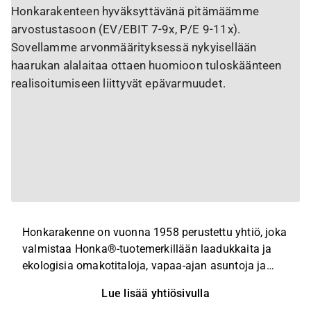
Honkarakenteen hyväksyttävänä pitämäämme
arvostustasoon (EV/EBIT 7-9x, P/E 9-11x).
Sovellamme arvonmäärityksessä nykyisellään
haarukan alalaitaa ottaen huomioon tuloskäänteen
realisoitumiseen liittyvät epävarmuudet.
Honkarakenne on vuonna 1958 perustettu yhtiö, joka
valmistaa Honka®-tuotemerkillään laadukkaita ja
ekologisia omakotitaloja, vapaa-ajan asuntoja ja
julkisia rakennuksia suomalaisesta massiivipuusta.
Lue lisää yhtiösivulla
Yhtiö on toimittanut rakennuksia yli 50 maahan.