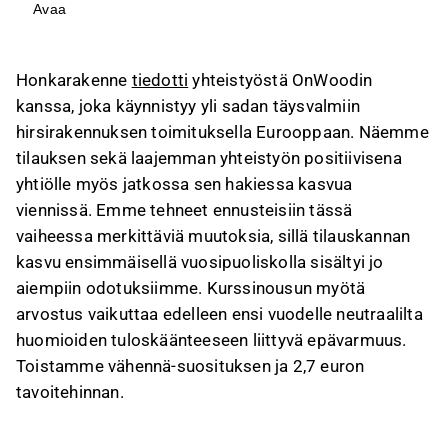
joka sisältää yli sadan hirsirakennuksen
Avaa
toimituksen Länsi-Eurooppaan, ja hankkeen
kokonaisarvo on 16,3 MEUR.
Honkarakenne
tiedotti
yhteistyöstä OnWoodin
Yhteistyö tukee Honkarakenteen vientiä, mutta
kanssa, joka käynnistyy yli sadan täysvalmiin
yhtiö ei ole tiedottanut muista merkittävistä
hirsirakennuksen toimituksella Eurooppaan. Näemme
kaupoista vuoden ensimmäisellä puoliskolla;
tilauksen sekä laajemman yhteistyön positiivisena
ennustamme 19 %:n liikevaihdon kasvua
yhtiölle myös jatkossa sen hakiessa kasvua
kuluvana vuonna.
viennissä. Emme tehneet ennusteisiin tässä
Suomen pientalo- ja vapaa-ajan asuntojen
vaiheessa merkittäviä muutoksia, sillä tilauskannan
aloitusvolyymit ovat pysyneet matalalla, mutta
kasvu ensimmäisellä vuosipuoliskolla sisältyi jo
mökkikaupan vilkastuminen viittaa
aiempiin odotuksiimme. Kurssinousun myötä
piristymiseen vapaa-ajan markkinalla.
arvostus vaikuttaa edelleen ensi vuodelle neutraalilta
Honkarakenteen arvostus on ensi vuoden
huomioiden tuloskäänteeseen liittyvä epävarmuus.
ennusteella neutraali, ja painotamme
Toistamme vähennä-suosituksen ja 2,7 euron
arvonmäärityksessä vuoden 2027
tavoitehinnan.
ennusteitamme tuloskäänteen
epävarmuuksien vuoksi.