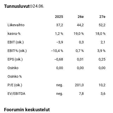
Talopaketit valmistetaan Suomessa. Yhtiön
Tunnusluvut
24.06.
päämarkkina-alueita ovat Suomi, Saksa, Ranska ja
Japani.
2025
26e
27e
2025
26e
27e
Liikevaihto
37,2
44,2
52,2
kasvu-%
1,2 %
19,0 %
18,0 %
EBIT (oik.)
−3,9
0,3
2,1
EBIT-% (oik.)
−10,4 %
0,7 %
3,9 %
EPS (oik.)
−0,68
0,01
0,25
Osinko
0,00
0,00
0,00
Osinko %
P/E (oik.)
neg.
201,0
10,2
EV/EBITDA
neg.
7,8
3,6
Foorumin keskustelut