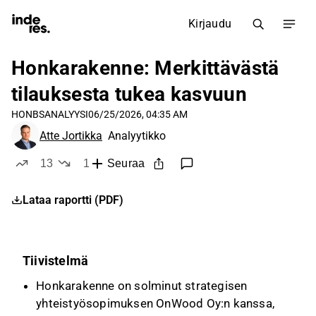
Kirjaudu
Honkarakenne: Merkittävästä
tilauksesta tukea kasvuun
HONBS
ANALYYSI
06/25/2026, 04:35 AM
Atte Jortikka
Analyytikko
13
1
Seuraa
tykkää
ei tykkää
Lataa raportti (PDF)
Tiivistelmä
Honkarakenne on solminut strategisen
yhteistyösopimuksen OnWood Oy:n kanssa,