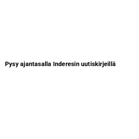
Pysy ajantasalla Inderesin uutiskirjeillä
Aamukatsaus
Pohjoismaiden uutiskirje
Pohjoismaiset tapahtumat
Inderes Femme
Sähköpostiosoite