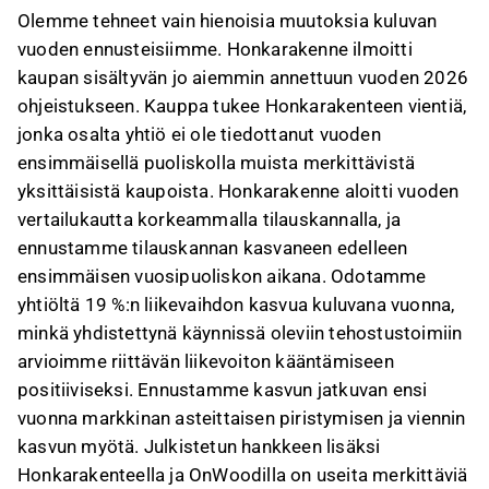
Olemme tehneet vain hienoisia muutoksia kuluvan
vuoden ennusteisiimme. Honkarakenne ilmoitti
kaupan sisältyvän jo aiemmin annettuun vuoden 2026
ohjeistukseen. Kauppa tukee Honkarakenteen vientiä,
jonka osalta yhtiö ei ole tiedottanut vuoden
ensimmäisellä puoliskolla muista merkittävistä
yksittäisistä kaupoista. Honkarakenne aloitti vuoden
vertailukautta korkeammalla tilauskannalla, ja
ennustamme tilauskannan kasvaneen edelleen
ensimmäisen vuosipuoliskon aikana. Odotamme
yhtiöltä 19 %:n liikevaihdon kasvua kuluvana vuonna,
minkä yhdistettynä käynnissä oleviin tehostustoimiin
arvioimme riittävän liikevoiton kääntämiseen
positiiviseksi. Ennustamme kasvun jatkuvan ensi
vuonna markkinan asteittaisen piristymisen ja viennin
kasvun myötä. Julkistetun hankkeen lisäksi
Honkarakenteella ja OnWoodilla on useita merkittäviä