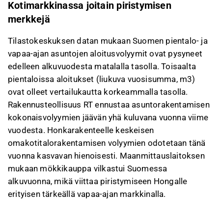
Kotimarkkinassa joitain piristymisen
Tämä sisältö on tekoälyn tuottamaa. Anna siihen
merkkejä
liittyvää palautetta Inderesin
foorumilla
.
Tilastokeskuksen datan mukaan Suomen pientalo- ja
vapaa-ajan asuntojen aloitusvolyymit ovat pysyneet
edelleen alkuvuodesta matalalla tasolla. Toisaalta
pientaloissa aloitukset (liukuva vuosisumma, m3)
ovat olleet vertailukautta korkeammalla tasolla.
Rakennusteollisuus RT ennustaa asuntorakentamisen
kokonaisvolyymien jäävän yhä kuluvana vuonna viime
vuodesta. Honkarakenteelle keskeisen
omakotitalorakentamisen volyymien odotetaan tänä
vuonna kasvavan hienoisesti. Maanmittauslaitoksen
mukaan mökkikauppa vilkastui Suomessa
alkuvuonna, mikä viittaa piristymiseen Hongalle
erityisen tärkeällä vapaa-ajan markkinalla.