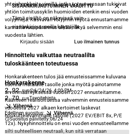
yhteishankkeita vireillä, jotka toteutuessaan tukisivat
SISÄÄNKIRJAUTUMINEN VAADITTU
yhtiön toimitussyklin huomioiden etenkin ensi vuoden
Tämä sisältö on näkyvissä vain
volyymeja. Kasvavan volyymin myötä ennustamamme
sisäänkirjautuneille käyttäjille
kannattavuusparannus alkaa näkyä selvemmin ensi
vuodesta lähtien.
Luo ilmainen tunnus
Kirjaudu sisään
Hinnoittelu vaikuttaa neutraalilta
tuloskäänteen toteutuessa
Honkarakenteen tulos jää ennusteissamme kuluvana
Honkarakenne
vuonna matalalle tasolle jonka myötä painotamme
2,92
6/24/26, 4:00 PM
EUR
arvonmäärityksessä vuoden 2027 ennusteitamme.
2,70
Tavoitehinta
EUR
Käänteen realisoituessa vahvemmin ennusteissamme
Vähennä
vuodesta 2027 alkaen kertoimet laskevat
Edellinen suositus
:
Vähennä
houkuttelevammalle tasolle (2027 EV/EBIT 8x, P/E
Suositus päivitetty
:
06/24
12x). Nykyhinnoittelu on ensi vuoden ennusteellamme
silti suhteellisen neutraali, kun sitä verrataan