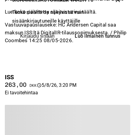
Lue koko päivitetty sijoitustarina täältä.
Tämä sisältö on näkyvissä vain
sisäänkirjautuneille käyttäjille
Vastuuvapauslauseke: HC Andersen Capital saa
maksun ISS:ltä DigitalIR-tilaussopimuksesta. / Philip
Luo ilmainen tunnus
Kirjaudu sisään
Coombes 14:25 08/05-2026.
ISS
263,00
5/8/26, 3:20 PM
DKK
Ei tavoitehintaa