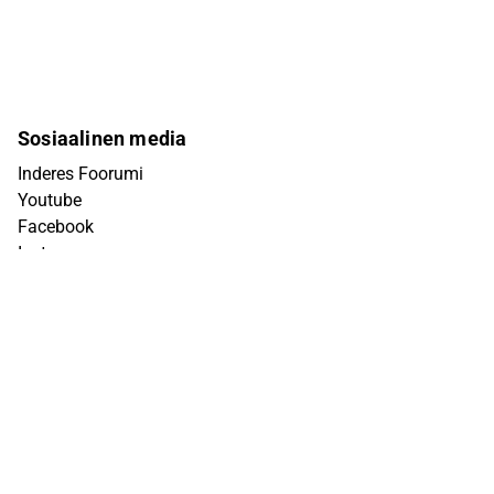
Sosiaalinen media
Inderes Foorumi
Youtube
Facebook
Instagram
X (Twitter)
Tiktok
Linkedin
Yhteystiedot
info@inderes.fi
+358 10 219 4690