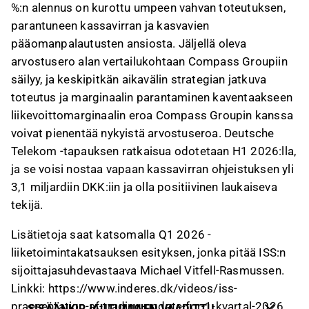
%:n alennus on kurottu umpeen vahvan toteutuksen,
parantuneen kassavirran ja kasvavien
pääomanpalautusten ansiosta. Jäljellä oleva
arvostusero alan vertailukohtaan Compass Groupiin
säilyy, ja keskipitkän aikavälin strategian jatkuva
toteutus ja marginaalin parantaminen kaventaakseen
liikevoittomarginaalin eroa Compass Groupin kanssa
voivat pienentää nykyistä arvostuseroa. Deutsche
Telekom -tapauksen ratkaisua odotetaan H1 2026:lla,
ja se voisi nostaa vapaan kassavirran ohjeistuksen yli
3,1 miljardiin DKK:iin ja olla positiivinen laukaiseva
tekijä.
Lisätietoja saat katsomalla Q1 2026 -
liiketoimintakatsauksen esityksen, jonka pitää ISS:n
sijoittajasuhdevastaava Michael Vitfell-Rasmussen.
Linkki: https://www.inderes.dk/videos/iss-
praesentation-af-trading-update-for-1-kvartal-2026
SISÄÄNKIRJAUTUMINEN VAADITTU