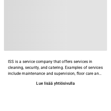
ISS is a service company that offers services in
cleaning, security, and catering. Examples of services
include maintenance and supervision, floor care and
window cleaning, plant decoration, and telephony
Lue lisää yhtiösivulla
services. Customers are found in most industries and
on a global level, with the largest operations in the
Nordic market. The company was founded in 1901
and is headquartered in Søborg, Denmark.