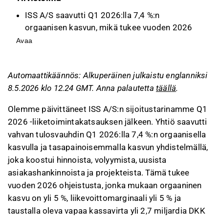
ISS A/S saavutti Q1 2026:lla 7,4 %:n
orgaanisen kasvun, mikä tukee vuoden 2026
ohjeistusta yli 5 %:n orgaanisesta kasvusta ja
Avaa
yli 5 %:n liikevoittomarginaalista.
Yhtiö jatkaa 2,5 miljardin DKK:n osakkeiden
Automaattikäännös: Alkuperäinen julkaistu englanniksi
takaisinosto-ohjelmaa helmikuuhun 2027 asti,
8.5.2026 klo 12.24 GMT. Anna palautetta
täällä
.
ja lisäosinkoja odotetaan, kun
osingonjakosuhde oli 20 % tilikauden 2025
Olemme päivittäneet ISS A/S:n sijoitustarinamme Q1
tuloksista.
2026 -liiketoimintakatsauksen jälkeen. Yhtiö saavutti
ISS:n osake on noussut noin 65 % vuonna 2025
vahvan tulosvauhdin Q1 2026:lla 7,4 %:n orgaanisella
ja käy nyt kauppaa linjassa alan verrokkiensa
kasvulla ja tasapainoisemmalla kasvun yhdistelmällä,
kanssa vuoden 2026 ennustetulla EV/EBIT-
joka koostui hinnoista, volyymista, uusista
luvulla.
asiakashankinnoista ja projekteista. Tämä tukee
Deutsche Telekom -tapauksen ratkaisu H1
vuoden 2026 ohjeistusta, jonka mukaan orgaaninen
2026:lla voisi nostaa vapaan kassavirran
kasvu on yli 5 %, liikevoittomarginaali yli 5 % ja
ohjeistuksen yli 3,1 miljardiin DKK:iin ja toimia
taustalla oleva vapaa kassavirta yli 2,7 miljardia DKK
positiivisena laukaisevana tekijänä.