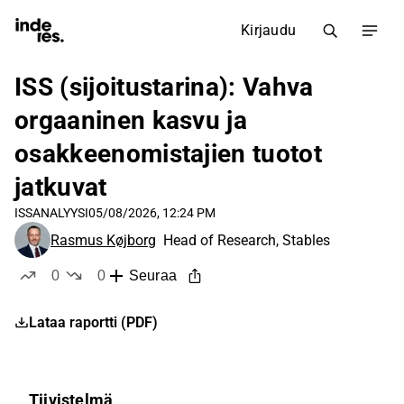
Kirjaudu
ISS (sijoitustarina): Vahva
orgaaninen kasvu ja
osakkeenomistajien tuotot
jatkuvat
ISS
ANALYYSI
05/08/2026, 12:24 PM
Rasmus Køjborg
Head of Research, Stables
0
0
Seuraa
tykkää
ei tykkää
Lataa raportti (PDF)
Tiivistelmä