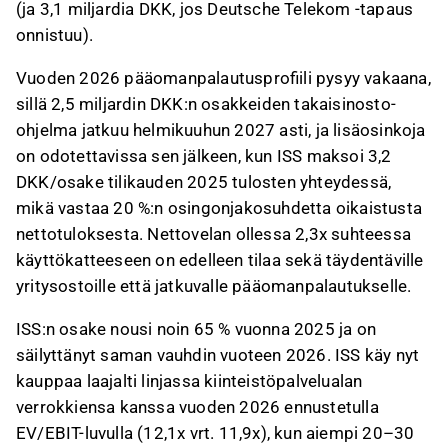
(ja 3,1 miljardia DKK, jos Deutsche Telekom -tapaus
onnistuu).
Tämä sisältö on tekoälyn tuottamaa. Anna siihen
liittyvää palautetta Inderesin
foorumilla
.
Vuoden 2026 pääomanpalautusprofiili pysyy vakaana,
sillä 2,5 miljardin DKK:n osakkeiden takaisinosto-
ohjelma jatkuu helmikuuhun 2027 asti, ja lisäosinkoja
on odotettavissa sen jälkeen, kun ISS maksoi 3,2
DKK/osake tilikauden 2025 tulosten yhteydessä,
mikä vastaa 20 %:n osingonjakosuhdetta oikaistusta
nettotuloksesta. Nettovelan ollessa 2,3x suhteessa
käyttökatteeseen on edelleen tilaa sekä täydentäville
yritysostoille että jatkuvalle pääomanpalautukselle.
ISS:n osake nousi noin 65 % vuonna 2025 ja on
säilyttänyt saman vauhdin vuoteen 2026. ISS käy nyt
kauppaa laajalti linjassa kiinteistöpalvelualan
verrokkiensa kanssa vuoden 2026 ennustetulla
EV/EBIT-luvulla (12,1x vrt. 11,9x), kun aiempi 20–30