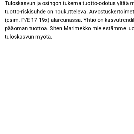
Tuloskasvun ja osingon tukema tuotto-odotus yltää m
tuotto-riskisuhde on houkutteleva. Arvostuskertoime
(esim. P/E 17-19x) alareunassa. Yhtiö on kasvutrendil
pääoman tuottoa. Siten Marimekko mielestämme luo a
tuloskasvun myötä.