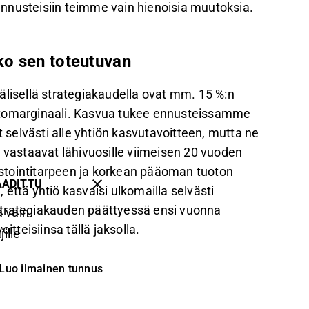
nnusteisiin teimme vain hienoisia muutoksia.
ko sen toteutuvan
älisellä strategiakaudella ovat mm. 15 %:n
voittomarginaali. Kasvua tukee ennusteissamme
selvästi alle yhtiön kasvutavoitteen, mutta ne
a vastaavat lähivuosille viimeisen 20 vuoden
stointitarpeen ja korkean pääoman tuoton
AADITTU
että yhtiö kasvaisi ulkomailla selvästi
Strategiakauden päättyessä ensi vuonna
 vain
itteisiinsa tällä jaksolla.
ille
Luo ilmainen tunnus