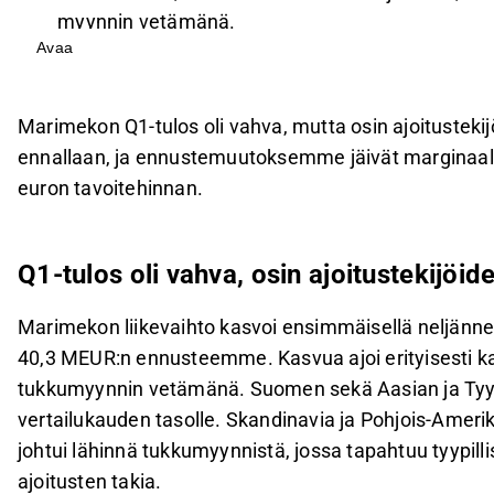
myynnin vetämänä.
Avaa
Vertailukelpoinen liikevoitto parani 5,3 MEUR:oon
kulujen ajoituksen ansiosta.
Yhtiö toisti vuoden 2026 ohjeistuksensa, mutta 
Marimekon Q1-tulos oli vahva, mutta osin ajoitustekijö
merkittävä Q2:lla.
ennallaan, ja ennustemuutoksemme jäivät marginaalis
Marimekon kasvutavoitteet strategiakaudelle 202
euron tavoitehinnan.
alle näiden tavoitteiden.
Tämä sisältö on tekoälyn tuottamaa. Anna siihen liittyvää 
Q1-tulos oli vahva, osin ajoitustekijöid
Marimekon liikevaihto kasvoi ensimmäisellä neljänneks
40,3 MEUR:n ennusteemme. Kasvua ajoi erityisesti ka
tukkumyynnin vetämänä. Suomen sekä Aasian ja Tyyn
vertailukauden tasolle. Skandinavia ja Pohjois-Am
johtui lähinnä tukkumyynnistä, jossa tapahtuu tyypilli
ajoitusten takia.