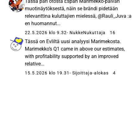
Tässä pari otosta Espan Marimekko-päivän
muotinäytöksestä, näin se brändi pidetään
relevanttina kuluttajien mielessä, @Rauli_Juva :a
en huomannut...
22.5.2026 klo 9.32
- NukkeNukuttaja
16
Tässä on Evliltä uusi analyysi Marimekosta.
Marimekko’s Q1 came in above our estimates,
with profitability supported by an improved
relative...
15.5.2026 klo 19.31
- Sijoittaja-alokas
4