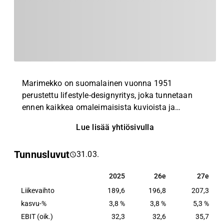
Marimekko on suomalainen vuonna 1951
perustettu lifestyle-designyritys, joka tunnetaan
ennen kaikkea omaleimaisista kuvioista ja
väreistä. Yhtiön tuotevalikoimaan kuuluu
Lue lisää yhtiösivulla
korkealuokkaisia vaatteita, laukkuja ja asusteita
sekä kodintavaroita sisustustekstiileistä astioihin.
Tunnusluvut
31.03.
Marimekko-brändi on vuosien saatossa
modernisoitunut ja mallistoja on kehitetty
2025
26e
27e
2025
26e
27e
puhuttamaan laajempaa globaalia asiakaskuntaa.
Liikevaihto
Yhtiön päämarkkinoina toimii Pohjois-Eurooppa,
189,6
196,8
207,3
Aasian-Tyynenmeren alue ja Pohjois-Amerikka.
kasvu-%
3,8 %
3,8 %
5,3 %
EBIT (oik.)
32,3
32,6
35,7