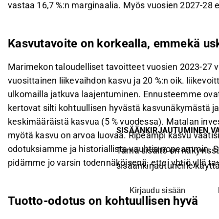
vastaa 16,7 %:n marginaalia. Myös vuosien 2027-28 e
Kasvutavoite on korkealla, emmekä us
Marimekon taloudelliset tavoitteet vuosien 2023-27 v
vuosittainen liikevaihdon kasvu ja 20 %:n oik. liike
ulkomailla jatkuva laajentuminen. Ennusteemme ovat 
kertovat silti kohtuullisen hyvästä kasvunäkymästä j
keskimääräistä kasvua (5 % vuodessa). Matalan inve
SISÄÄNKIRJAUTUMINEN V
myötä kasvu on arvoa luovaa. Ripeämpi kasvu vaatisi, 
odotuksiamme ja historiallista vauhtia nopeammin. 
Tämä sisältö on näkyvissä
pidämme jo varsin todennäköisenä, ettei yhtiö yllä tavo
sisäänkirjautuneille käyttäj
Kirjaudu sisään
Tuotto-odotus on kohtuullisen hyvä