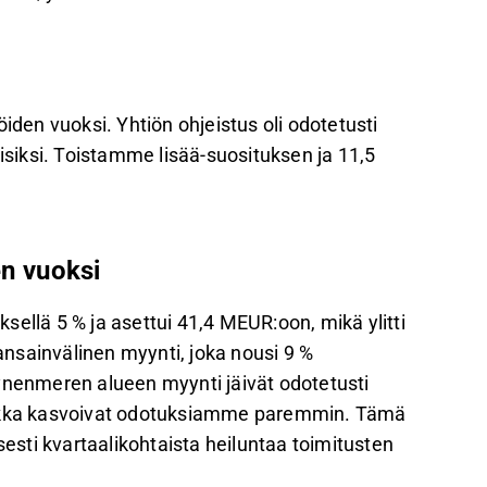
, ylittäen ennusteet liikevaihdon kasvun ja
kiinteiden kulujen nousu odotetaan olevan
iden vuoksi. Yhtiön ohjeistus oli odotetusti
iksi. Toistamme lisää-suosituksen ja 11,5
3-27 ovat korkealla, mutta ennusteet jäävät
palautetta Inderesin
foorumilla
.
en vuoksi
ellä 5 % ja asettui 41,4 MEUR:oon, mikä ylitti
nsainvälinen myynti, joka nousi 9 %
enmeren alueen myynti jäivät odotetusti
erikka kasvoivat odotuksiamme paremmin. Tämä
sesti kvartaalikohtaista heiluntaa toimitusten