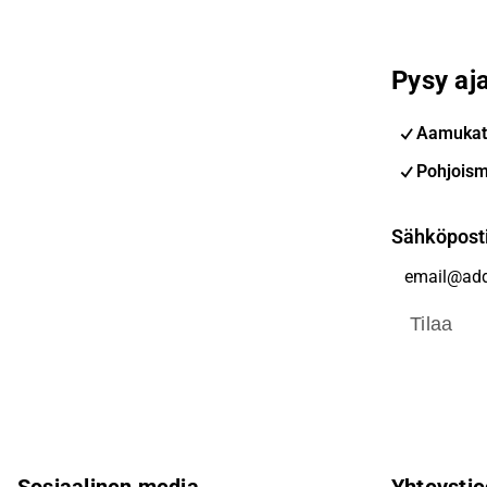
Pysy aja
Aamukat
Pohjoism
Sähköpost
Tilaa