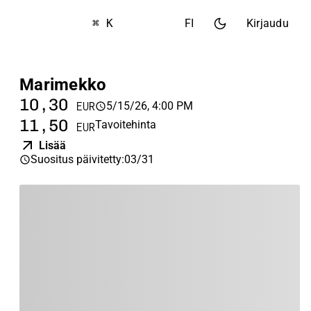
⌘ K
FI
Kirjaudu
Marimekko
10,30
5/15/26, 4:00 PM
EUR
11,50
Tavoitehinta
EUR
Lisää
Suositus päivitetty
:
03/31