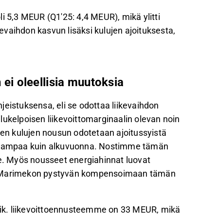
oli 5,3 MEUR (Q1'25: 4,4 MEUR), mikä ylitti
vaihdon kasvun lisäksi kulujen ajoituksesta,
n ei oleellisia muutoksia
jeistuksensa, eli se odottaa liikevaihdon
lukelpoisen liikevoittomarginaalin olevan noin
den kulujen nousun odotetaan ajoitussyistä
akkaampaa kuin alkuvuonna. Nostimme tämän
. Myös nousseet energiahinnat luovat
me Marimekon pystyvän kompensoimaan tämän
ik. liikevoittoennusteemme on 33 MEUR, mikä