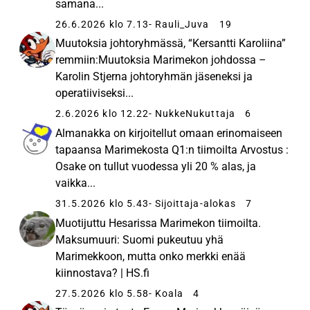
samana...
26.6.2026 klo 7.13
- Rauli_Juva
19
Muutoksia johtoryhmässä, “Kersantti Karoliina”
remmiin:Muutoksia Marimekon johdossa –
Karolin Stjerna johtoryhmän jäseneksi ja
operatiiviseksi...
2.6.2026 klo 12.22
- NukkeNukuttaja
6
Almanakka on kirjoitellut omaan erinomaiseen
tapaansa Marimekosta Q1:n tiimoilta Arvostus :
Osake on tullut vuodessa yli 20 % alas, ja
vaikka...
31.5.2026 klo 5.43
- Sijoittaja-alokas
7
Muotijuttu Hesarissa Marimekon tiimoilta.
Maksumuuri: Suomi pukeutuu yhä
Marimekkoon, mutta onko merkki enää
kiinnostava? | HS.fi
27.5.2026 klo 5.58
- Koala
4