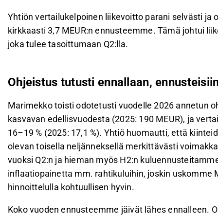
Yhtiön vertailukelpoinen liikevoitto parani selvästi ja 
kirkkaasti 3,7 MEUR:n ennusteemme. Tämä johtui liike
joka tulee tasoittumaan Q2:lla.
Ohjeistus tutusti ennallaan, ennusteisii
Marimekko toisti odotetusti vuodelle 2026 annetun oh
kasvavan edellisvuodesta (2025: 190 MEUR), ja vertai
16–19 % (2025: 17,1 %). Yhtiö huomautti, että kiintei
olevan toisella neljänneksellä merkittävästi voim
vuoksi Q2:n ja hieman myös H2:n kuluennusteitamme
inflaatiopainetta mm. rahtikuluihin, joskin uskom
hinnoittelulla kohtuullisen hyvin.
Koko vuoden ennusteemme jäivät lähes ennalleen. O