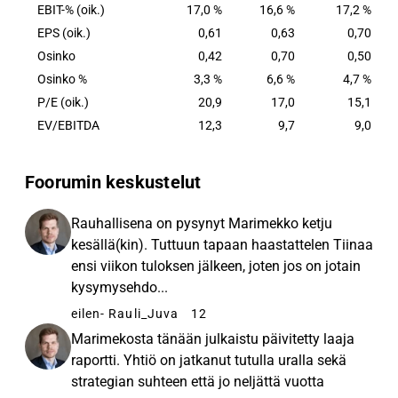
EBIT-% (oik.)
17,0 %
16,6 %
17,2 %
EPS (oik.)
0,61
0,63
0,70
Osinko
0,42
0,70
0,50
Osinko %
3,3 %
6,6 %
4,7 %
P/E (oik.)
20,9
17,0
15,1
EV/EBITDA
12,3
9,7
9,0
Foorumin keskustelut
Rauhallisena on pysynyt Marimekko ketju
kesällä(kin). Tuttuun tapaan haastattelen Tiinaa
ensi viikon tuloksen jälkeen, joten jos on jotain
kysymysehdo...
eilen
- Rauli_Juva
12
Marimekosta tänään julkaistu päivitetty laaja
raportti. Yhtiö on jatkanut tutulla uralla sekä
strategian suhteen että jo neljättä vuotta