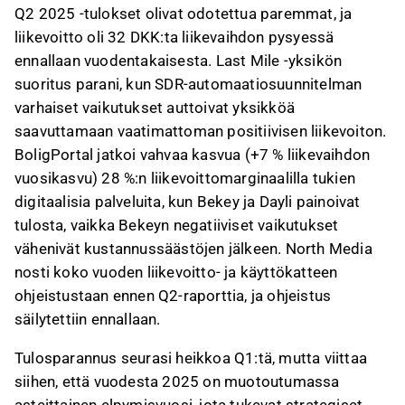
Q2 2025 -tulokset olivat odotettua paremmat, ja
liikevoitto oli 32 DKK:ta liikevaihdon pysyessä
ennallaan vuodentakaisesta. Last Mile -yksikön
suoritus parani, kun SDR-automaatiosuunnitelman
varhaiset vaikutukset auttoivat yksikköä
saavuttamaan vaatimattoman positiivisen liikevoiton.
BoligPortal jatkoi vahvaa kasvua (+7 % liikevaihdon
vuosikasvu) 28 %:n liikevoittomarginaalilla tukien
digitaalisia palveluita, kun Bekey ja Dayli painoivat
tulosta, vaikka Bekeyn negatiiviset vaikutukset
vähenivät kustannussäästöjen jälkeen. North Media
nosti koko vuoden liikevoitto- ja käyttökatteen
ohjeistustaan ennen Q2-raporttia, ja ohjeistus
säilytettiin ennallaan.
Tulosparannus seurasi heikkoa Q1:tä, mutta viittaa
siihen, että vuodesta 2025 on muotoutumassa