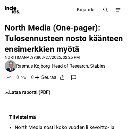
Kirjaudu
North Media (One-pager):
Tulosennusteen nosto käänteen
ensimerkkien myötä
NORTHM
ANALYYSI
08/27/2025, 02:25 PM
Rasmus Køjborg
Head of Research, Stables
0
0
Seuraa
tykkää
ei tykkää
Lataa raportti (PDF)
Tiivistelmä
North Media nosti koko vuoden liikevoitto- ja