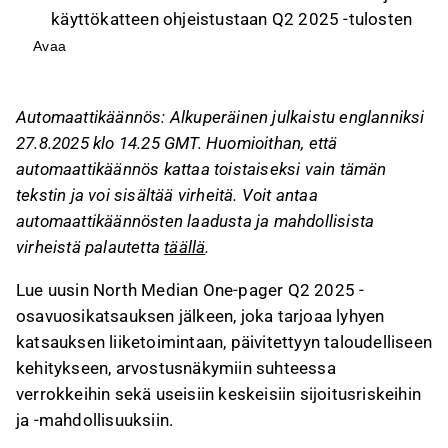
käyttökatteen ohjeistustaan Q2 2025 -tulosten
myötä, jotka ylittivät odotukset ja osoittivat
Avaa
liiketoiminnan elpymisen merkkejä.
Last Mile -yksikön suoritus parani SDR-
Automaattikäännös: Alkuperäinen julkaistu englanniksi
automaatiosuunnitelman ansiosta, ja
27.8.2025 klo 14.25 GMT. Huomioithan, että
BoligPortal jatkoi vahvaa kasvua, vaikka Bekey
automaattikäännös kattaa toistaiseksi vain tämän
ja Dayli vaikuttivat tulokseen negatiivisesti.
tekstin ja voi sisältää virheitä. Voit antaa
Yhtiö hyötyy vahvasta taseesta ja vankasta
automaattikäännösten laadusta ja mahdollisista
kassavirrasta, vaikka arvopaperisalkun tuotto
virheistä palautetta
täällä
.
on epävakaa ja painottuu voimakkaasti
Nvidiaan.
Lue uusin North Median One-pager Q2 2025 -
osavuosikatsauksen jälkeen, joka tarjoaa lyhyen
Tämä sisältö on tekoälyn tuottamaa. Anna siihen
katsauksen liiketoimintaan, päivitettyyn taloudelliseen
liittyvää palautetta Inderesin
foorumilla
.
kehitykseen, arvostusnäkymiin suhteessa
verrokkeihin sekä useisiin keskeisiin sijoitusriskeihin
ja -mahdollisuuksiin.