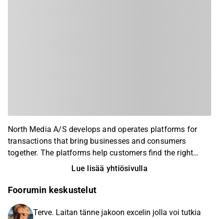
North Media A/S develops and operates platforms for
transactions that bring businesses and consumers
together. The platforms help customers find the right
products, whether they are looking for groceries, rental
Lue lisää yhtiösivulla
housing or digital access management solutions. North
Media is a market leader and has been listed on OMX
Foorumin keskustelut
Nasdaq Copenhagen since 1996. North Media’s focus is
long-term value creation and stable return on capital and
Terve. Laitan tänne jakoon excelin jolla voi tutkia