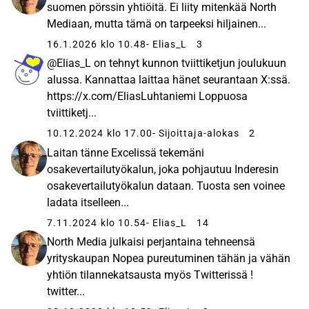
has a policy to pay out dividend based on the financial
suomen pörssin yhtiöitä. Ei liity mitenkää North
performance. North Media is organised into two business
Mediaan, mutta tämä on tarpeeksi hiljainen...
areas: 1) Last Mile comprises FK Distribution and SDR
16.1.2026 klo 10.48
- Elias_L
3
Svensk Direktreklam and both companies are among the
@Elias_L on tehnyt kunnon tviittiketjun joulukuun
leading distributors of leaflets and local newspapers in
alussa. Kannattaa laittaa hänet seurantaan X:ssä.
Denmark and Sweden, respectively. Last Mile is a mature
https://x.com/EliasLuhtaniemi Loppuosa
business area with solid earnings and cash flows. 2)
tviittiketj...
Digital Services consists of BoligPortal, Dayli and Bekey,
10.12.2024 klo 17.00
- Sijoittaja-alokas
2
all with the potential for growth, rising profitability, and
Laitan tänne Excelissä tekemäni
scalability. BoligPortal is Denmark’s leading home rental
osakevertailutyökalun, joka pohjautuu Inderesin
platform, offering services to both landlords and tenants.
osakevertailutyökalun dataan. Tuosta sen voinee
Dayli (MineTilbud) is a leading digital offer platform.
ladata itselleen...
Bekey provides digital access solutions for secured
stairwells and private homes for the use of homecare
7.11.2024 klo 10.54
- Elias_L
14
services and companies delivering parcels, groceries,
North Media julkaisi perjantaina tehneensä
meal services, etc. North Media has a strong focus on
yrityskaupan Nopea pureutuminen tähän ja vähän
sustainability and ESG reporting, including the group’s
yhtiön tilannekatsausta myös Twitterissä !
impact, risks and opportunities within climate,
twitter...
environment, social matters and governance. North