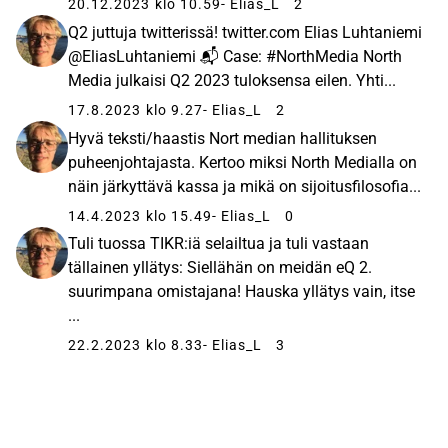
20.12.2023 klo 10.59
- Elias_L
2
Media is committed to the Science Based Target initiative
Q2 juttuja twitterissä! twitter.com Elias Luhtaniemi
with the aim to reduce total CO2 emissions by 50%
@EliasLuhtaniemi 📬 Case: #NorthMedia North
nominally by 2030 compared to 2018, and to achieve net-
Media julkaisi Q2 2023 tuloksensa eilen. Yhti...
zero emissions by 2050.
17.8.2023 klo 9.27
- Elias_L
2
Hyvä teksti/haastis Nort median hallituksen
puheenjohtajasta. Kertoo miksi North Medialla on
näin järkyttävä kassa ja mikä on sijoitusfilosofia...
14.4.2023 klo 15.49
- Elias_L
0
Tuli tuossa TIKR:iä selailtua ja tuli vastaan
tällainen yllätys: Siellähän on meidän eQ 2.
suurimpana omistajana! Hauska yllätys vain, itse
...
22.2.2023 klo 8.33
- Elias_L
3