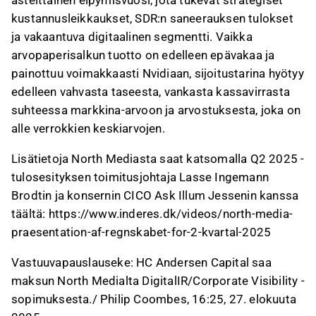
asteittainen elpymisvuosi, jota tukevat strategiset
kustannusleikkaukset, SDR:n saneerauksen tulokset
ja vakaantuva digitaalinen segmentti. Vaikka
arvopaperisalkun tuotto on edelleen epävakaa ja
painottuu voimakkaasti Nvidiaan, sijoitustarina hyötyy
edelleen vahvasta taseesta, vankasta kassavirrasta
suhteessa markkina-arvoon ja arvostuksesta, joka on
alle verrokkien keskiarvojen.
Lisätietoja North Mediasta saat katsomalla Q2 2025 -
tulosesityksen toimitusjohtaja Lasse Ingemann
Brodtin ja konsernin CICO Ask Illum Jessenin kanssa
täältä: https://www.inderes.dk/videos/north-media-
praesentation-af-regnskabet-for-2-kvartal-2025
Vastuuvapauslauseke: HC Andersen Capital saa
maksun North Medialta DigitalIR/Corporate Visibility -
sopimuksesta./ Philip Coombes, 16:25, 27. elokuuta