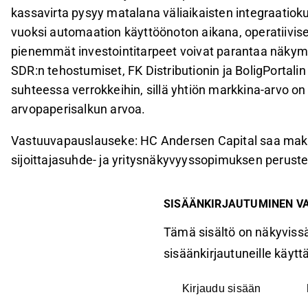
kassavirta pysyy matalana väliaikaisten integraatio
vuoksi automaation käyttöönoton aikana, operatiiv
pienemmät investointitarpeet voivat parantaa näkymiä
SDR:n tehostumiset, FK Distributionin ja BoligPortalin
suhteessa verrokkeihin, sillä yhtiön markkina-arvo on 
arvopaperisalkun arvoa.
Vastuuvapauslauseke: HC Andersen Capital saa maks
sijoittajasuhde- ja yritysnäkyvyyssopimuksen perust
SISÄÄNKIRJAUTUMINEN V
Tämä sisältö on näkyvissä
sisäänkirjautuneille käyttäj
Kirjaudu sisään