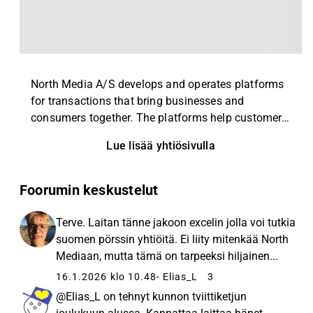
North Media A/S develops and operates platforms
for transactions that bring businesses and
consumers together. The platforms help customers
find the right products, whether they are looking for
Lue lisää yhtiösivulla
groceries, rental housing or digital access
management solutions. North Media is a market
leader and has been listed on OMX Nasdaq
Foorumin keskustelut
Copenhagen since 1996. North Media’s focus is
long-term value creation and stable return on
Terve. Laitan tänne jakoon excelin jolla voi tutkia
capital and has a policy to pay out dividend based
suomen pörssin yhtiöitä. Ei liity mitenkää North
on the financial performance. North Media is
Mediaan, mutta tämä on tarpeeksi hiljainen...
organised into two business areas: 1) Last Mile
16.1.2026 klo 10.48
- Elias_L
3
comprises FK Distribution and SDR Svensk
@Elias_L on tehnyt kunnon tviittiketjun
Direktreklam and both companies are among the