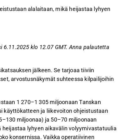
eistustaan alalaitaan, mikä heijastaa lyhyen
tiin, mutta konsernin operatiivinen vakaus
 integraatiokustannusten ja SDR:n
si 6.11.2025 klo 12.07 GMT. Anna palautetta
ia odotetaan vuoteen 2026 mennessä.
ributionin ja BoligPortalin resilientit
atsauksen jälkeen. Se tarjoaa tiiviin
okkeihin.
okset, arvostusnäkymät suhteessa kilpailijoihin
palautetta Inderesin
foorumilla
.
stustaan 1 270–1 305 miljoonaan Tanskan
käyttökatteen ja liikevoiton ohjeistustaan
–130 miljoonaa) ja 50–70 miljoonaan
eijastaa lyhyen aikavälin volyymivastatuulia
koko konsernissa. Vaikka operatiivinen