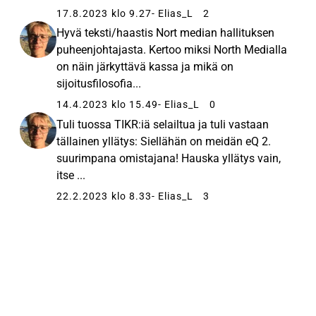
nominally by 2030 compared to 2018, and to
17.8.2023 klo 9.27
- Elias_L
2
achieve net-zero emissions by 2050.
Hyvä teksti/haastis Nort median hallituksen
puheenjohtajasta. Kertoo miksi North Medialla
on näin järkyttävä kassa ja mikä on
sijoitusfilosofia...
14.4.2023 klo 15.49
- Elias_L
0
Tuli tuossa TIKR:iä selailtua ja tuli vastaan
tällainen yllätys: Siellähän on meidän eQ 2.
suurimpana omistajana! Hauska yllätys vain,
itse ...
22.2.2023 klo 8.33
- Elias_L
3