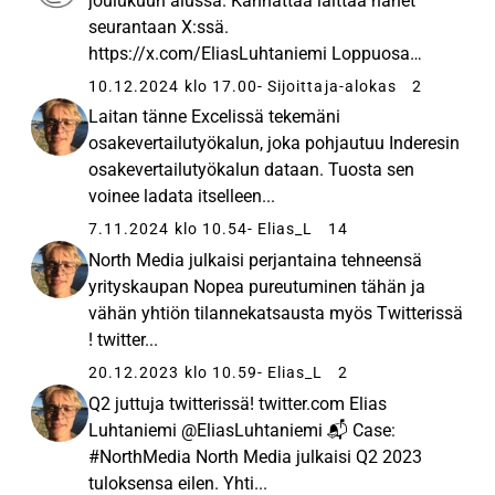
joulukuun alussa. Kannattaa laittaa hänet
leading distributors of leaflets and local
seurantaan X:ssä.
newspapers in Denmark and Sweden, respectively.
https://x.com/EliasLuhtaniemi Loppuosa
Last Mile is a mature business area with solid
tviittiketj...
10.12.2024 klo 17.00
- Sijoittaja-alokas
2
earnings and cash flows. 2) Digital Services
consists of BoligPortal, Dayli and Bekey, all with
Laitan tänne Excelissä tekemäni
the potential for growth, rising profitability, and
osakevertailutyökalun, joka pohjautuu Inderesin
scalability. BoligPortal is Denmark’s leading home
osakevertailutyökalun dataan. Tuosta sen
rental platform, offering services to both landlords
voinee ladata itselleen...
and tenants. Dayli (MineTilbud) is a leading digital
7.11.2024 klo 10.54
- Elias_L
14
offer platform. Bekey provides digital access
North Media julkaisi perjantaina tehneensä
solutions for secured stairwells and private homes
yrityskaupan Nopea pureutuminen tähän ja
for the use of homecare services and companies
vähän yhtiön tilannekatsausta myös Twitterissä
delivering parcels, groceries, meal services, etc.
! twitter...
North Media has a strong focus on sustainability
20.12.2023 klo 10.59
- Elias_L
2
and ESG reporting, including the group’s impact,
Q2 juttuja twitterissä! twitter.com Elias
risks and opportunities within climate, environment,
Luhtaniemi @EliasLuhtaniemi 📬 Case:
social matters and governance. North Media is
#NorthMedia North Media julkaisi Q2 2023
committed to the Science Based Target initiative
tuloksensa eilen. Yhti...
with the aim to reduce total CO2 emissions by 50%