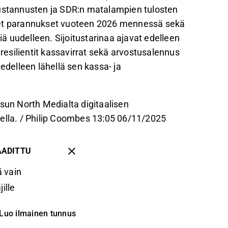
kustannusten ja SDR:n matalampien tulosten
iset parannukset vuoteen 2026 mennessä sekä
 uudelleen. Sijoitustarinaa ajavat edelleen
 resilientit kassavirrat sekä arvostusalennus
edelleen lähellä sen kassa- ja
un North Medialta digitaalisen
eella. / Philip Coombes 13:05 06/11/2025
AADITTU
 vain
ille
Luo ilmainen tunnus