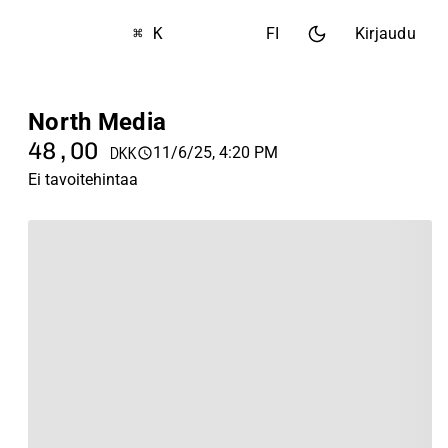
⌘ K
FI
Kirjaudu
North Media
48,00
11/6/25, 4:20 PM
DKK
Ei tavoitehintaa