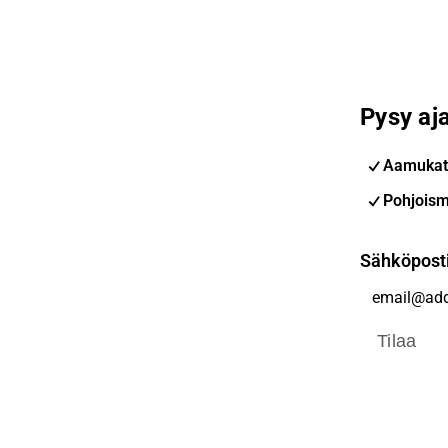
Pysy aja
Aamukat
Pohjoism
Sähköpost
Tilaa