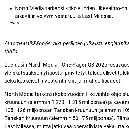
North Media tarkensi koko vuoden liikevaihto-ohj
aikavälin volyymivastatuulia Last Milessa.
Avaa
Käyttökatteen ja liikevoiton ohjeistusta kavennet
säilyy.
Operatiivinen kassavirta on matala väliaikaisten
Automaattikäännös: Alkuperäinen julkaistu englannik
matalampien tulosten vuoksi, mutta parannuks
täällä
.
Sijoitustarinaa tukevat SDR:n tehostumiset, FK Dist
Lue uusin North Median One-Pager Q3 2025 -osavuosik
kassavirrat sekä arvostusalennus suhteessa verr
yleiskatsauksen yhtiöstä, päivitetyt taloudelliset tul
Tämä sisältö on tekoälyn tuottamaa. Anna siihen liittyvää 
sekä keskeiset investointiriskit ja -mahdollisuudet.
North Media tarkensi koko vuoden liikevaihto-ohjei
kruunuun (aiemmin 1 270–1 315 miljoonaa) ja kavensi 
105–126 miljoonaan Tanskan kruunuun (aiemmin 105
Tanskan kruunuun (aiemmin 50–75 miljoonaa). Tämä h
Last Milessa, mutta jatkuvaa operatiivista vakautta 