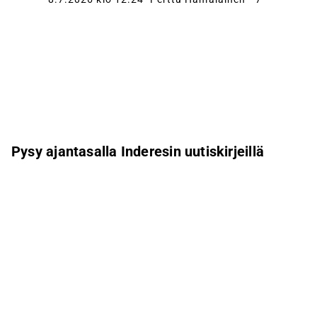
Pysy ajantasalla Inderesin uutiskirjeillä
Aamukatsaus
Pohjoismaiden uutiskirje
Pohjoismaiset tapahtumat
Inderes Femme
Sähköpostiosoite