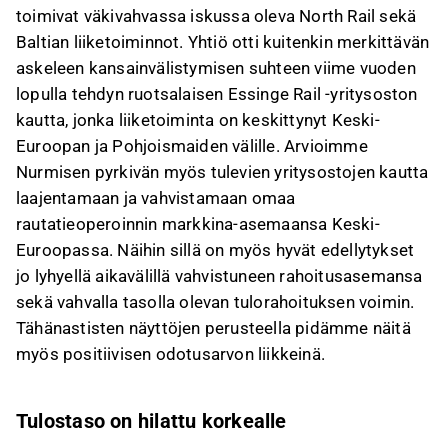
toimivat väkivahvassa iskussa oleva North Rail sekä
Baltian liiketoiminnot. Yhtiö otti kuitenkin merkittävän
askeleen kansainvälistymisen suhteen viime vuoden
lopulla tehdyn ruotsalaisen Essinge Rail -yritysoston
kautta, jonka liiketoiminta on keskittynyt Keski-
Euroopan ja Pohjoismaiden välille. Arvioimme
Nurmisen pyrkivän myös tulevien yritysostojen kautta
laajentamaan ja vahvistamaan omaa
rautatieoperoinnin markkina-asemaansa Keski-
Euroopassa. Näihin sillä on myös hyvät edellytykset
jo lyhyellä aikavälillä vahvistuneen rahoitusasemansa
sekä vahvalla tasolla olevan tulorahoituksen voimin.
Tähänastisten näyttöjen perusteella pidämme näitä
myös positiivisen odotusarvon liikkeinä.
Tulostaso on hilattu korkealle