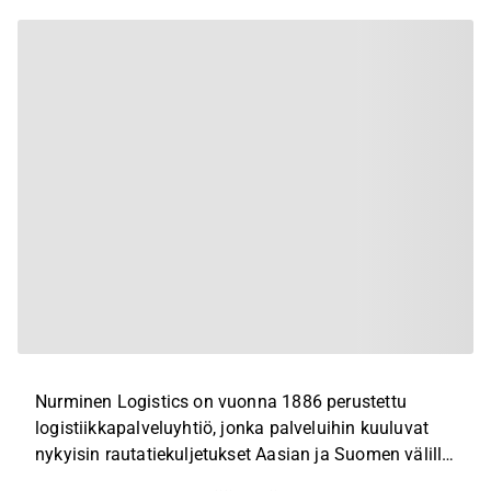
Nurminen Logistics on vuonna 1886 perustettu
logistiikkapalveluyhtiö, jonka palveluihin kuuluvat
nykyisin rautatiekuljetukset Aasian ja Suomen välillä
sekä Baltian alueella. Lisäksi yhtiö tarjoaa erilaisia