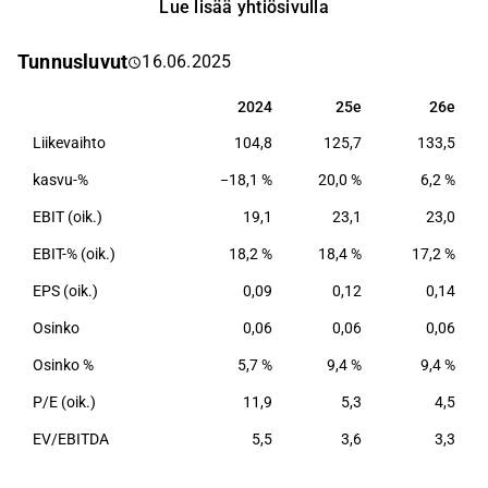
Lue lisää yhtiösivulla
terminaali- ja huolintapalveluita.
Tunnusluvut
16.06.2025
2024
25e
26e
2024
25e
26e
Liikevaihto
104,8
125,7
133,5
kasvu-%
−18,1 %
20,0 %
6,2 %
EBIT (oik.)
19,1
23,1
23,0
EBIT-% (oik.)
18,2 %
18,4 %
17,2 %
EPS (oik.)
0,09
0,12
0,14
Osinko
0,06
0,06
0,06
Osinko %
5,7 %
9,4 %
9,4 %
P/E (oik.)
11,9
5,3
4,5
EV/EBITDA
5,5
3,6
3,3