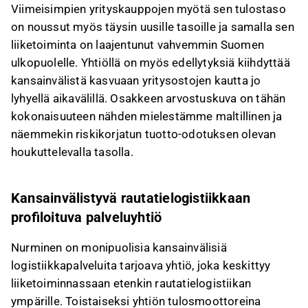
Viimeisimpien yrityskauppojen myötä sen tulostaso
on noussut myös täysin uusille tasoille ja samalla sen
liiketoiminta on laajentunut vahvemmin Suomen
ulkopuolelle. Yhtiöllä on myös edellytyksiä kiihdyttää
kansainvälistä kasvuaan yritysostojen kautta jo
lyhyellä aikavälillä. Osakkeen arvostuskuva on tähän
kokonaisuuteen nähden mielestämme maltillinen ja
näemmekin riskikorjatun tuotto-odotuksen olevan
houkuttelevalla tasolla.
Kansainvälistyvä rautatielogistiikkaan
profiloituva palveluyhtiö
Nurminen on monipuolisia kansainvälisiä
logistiikkapalveluita tarjoava yhtiö, joka keskittyy
liiketoiminnassaan etenkin rautatielogistiikan
ympärille. Toistaiseksi yhtiön tulosmoottoreina