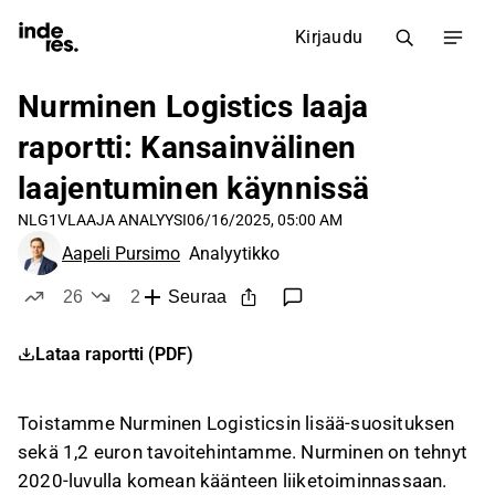
Kirjaudu
Nurminen Logistics laaja
raportti: Kansainvälinen
laajentuminen käynnissä
NLG1V
LAAJA ANALYYSI
06/16/2025, 05:00 AM
Aapeli Pursimo
Analyytikko
26
2
Seuraa
tykkää
ei tykkää
Lataa raportti (PDF)
Toistamme Nurminen Logisticsin lisää-suosituksen
sekä 1,2 euron tavoitehintamme. Nurminen on tehnyt
2020-luvulla komean käänteen liiketoiminnassaan.