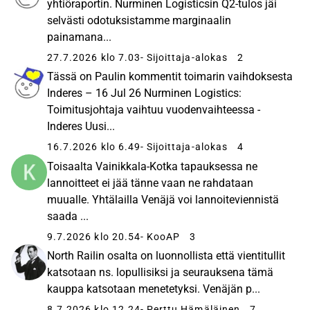
yhtiöraportin. Nurminen Logisticsin Q2-tulos jäi
selvästi odotuksistamme marginaalin
painamana...
27.7.2026 klo 7.03
- Sijoittaja-alokas
2
Tässä on Paulin kommentit toimarin vaihdoksesta
Inderes – 16 Jul 26 Nurminen Logistics:
Toimitusjohtaja vaihtuu vuodenvaihteessa -
Inderes Uusi...
16.7.2026 klo 6.49
- Sijoittaja-alokas
4
Toisaalta Vainikkala-Kotka tapauksessa ne
lannoitteet ei jää tänne vaan ne rahdataan
muualle. Yhtälailla Venäjä voi lannoiteviennistä
saada ...
9.7.2026 klo 20.54
- KooAP
3
North Railin osalta on luonnollista että vientitullit
katsotaan ns. lopullisiksi ja seurauksena tämä
kauppa katsotaan menetetyksi. Venäjän p...
8.7.2026 klo 12.24
- Perttu Hämäläinen
7