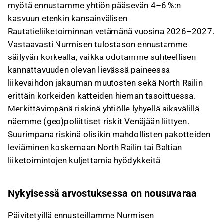
myötä ennustamme yhtiön pääsevän 4–6 %:n
kasvuun etenkin kansainvälisen
Rautatieliiketoiminnan vetämänä vuosina 2026–2027.
Vastaavasti Nurmisen tulostason ennustamme
säilyvän korkealla, vaikka odotamme suhteellisen
kannattavuuden olevan lievässä paineessa
liikevaihdon jakauman muutosten sekä North Railin
erittäin korkeiden katteiden hieman tasoittuessa.
Merkittävimpänä riskinä yhtiölle lyhyellä aikavälillä
näemme (geo)poliittiset riskit Venäjään liittyen.
Suurimpana riskinä olisikin mahdollisten pakotteiden
leviäminen koskemaan North Railin tai Baltian
liiketoimintojen kuljettamia hyödykkeitä
Nykyisessä arvostuksessa on nousuvaraa
Päivitetyillä ennusteillamme Nurmisen