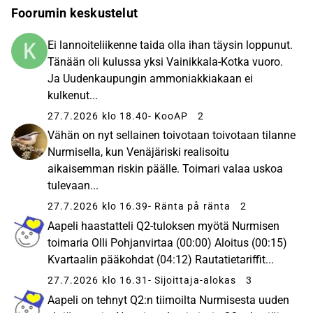
Foorumin keskustelut
Ei lannoiteliikenne taida olla ihan täysin loppunut.
Tänään oli kulussa yksi Vainikkala-Kotka vuoro.
Ja Uudenkaupungin ammoniakkiakaan ei
kulkenut...
27.7.2026 klo 18.40
- KooAP
2
Vähän on nyt sellainen toivotaan toivotaan tilanne
Nurmisella, kun Venäjäriski realisoitu
aikaisemman riskin päälle. Toimari valaa uskoa
tulevaan...
27.7.2026 klo 16.39
- Ränta på ränta
2
Aapeli haastatteli Q2-tuloksen myötä Nurmisen
toimaria Olli Pohjanvirtaa (00:00) Aloitus (00:15)
Kvartaalin pääkohdat (04:12) Rautatietariffit...
27.7.2026 klo 16.31
- Sijoittaja-alokas
3
Aapeli on tehnyt Q2:n tiimoilta Nurmisesta uuden