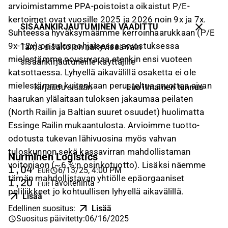
arvioimistamme PPA-poistoista oikaistut P/E-
kertoimet ovat vuosille 2025 ja 2026 noin 9x ja 7x.
SISÄÄNKIRJAUTUMINEN VAADITTU
Suhteessa hyväksymäämme kerroinhaarukkaan (P/E
9x-12x) on tulospohjaisessa arvostuksessa
Tämä sisältö on näkyvissä vain
mielestämme nousuvaraa etenkin ensi vuoteen
sisäänkirjautuneille käyttäjille
katsottaessa. Lyhyellä aikavälillä osaketta ei ole
mielestämme kuitenkaan perusteltua arvottaa aivan
Luo ilmainen tunnus
Kirjaudu sisään
haarukan ylälaitaan tuloksen jakaumaa peilaten
(North Railin ja Baltian suuret osuudet) huolimatta
Essinge Railin mukaantulosta. Arvioimme tuotto-
odotusta tukevan lähivuosina myös vahvan
tuloskunnon sekä kassavirran mahdollistaman
Nurminen Logistics
voitonjaon (~6 %:n osinkotuotto). Lisäksi näemme
1,04
6/13/25, 4:00 PM
EUR
tämän mahdollistavan yhtiölle epäorgaaniset
1,20
Tavoitehinta
EUR
peliliikkeet jo kohtuullisen lyhyellä aikavälillä.
Lisää
Edellinen suositus
:
Lisää
Suositus päivitetty
:
06/16/2025