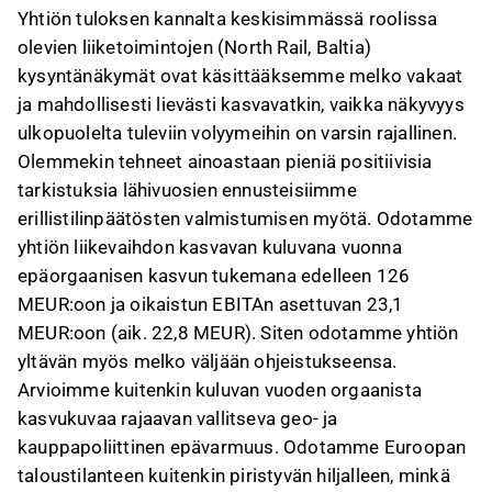
Yhtiön tuloksen kannalta keskisimmässä roolissa
olevien liiketoimintojen (North Rail, Baltia)
kysyntänäkymät ovat käsittääksemme melko vakaat
ja mahdollisesti lievästi kasvavatkin, vaikka näkyvyys
ulkopuolelta tuleviin volyymeihin on varsin rajallinen.
Olemmekin tehneet ainoastaan pieniä positiivisia
tarkistuksia lähivuosien ennusteisiimme
erillistilinpäätösten valmistumisen myötä. Odotamme
yhtiön liikevaihdon kasvavan kuluvana vuonna
epäorgaanisen kasvun tukemana edelleen 126
MEUR:oon ja oikaistun EBITAn asettuvan 23,1
MEUR:oon (aik. 22,8 MEUR). Siten odotamme yhtiön
yltävän myös melko väljään ohjeistukseensa.
Arvioimme kuitenkin kuluvan vuoden orgaanista
kasvukuvaa rajaavan vallitseva geo- ja
kauppapoliittinen epävarmuus. Odotamme Euroopan
taloustilanteen kuitenkin piristyvän hiljalleen, minkä