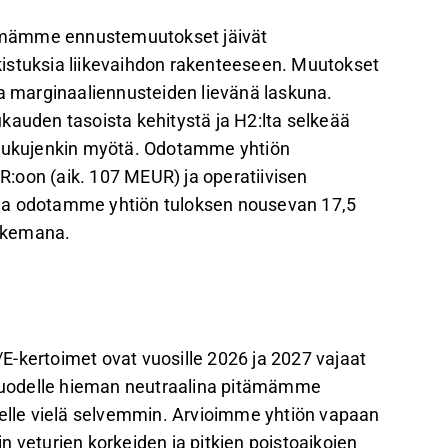
emämme ennustemuutokset jäivät
istuksia liikevaihdon rakenteeseen. Muutokset
ja marginaaliennusteiden lievänä laskuna.
kauden tasoista kehitystä ja H2:lta selkeää
lulukujenkin myötä. Odotamme yhtiön
:oon (aik. 107 MEUR) ja operatiivisen
nna odotamme yhtiön tuloksen nousevan 17,5
ukemana.
E-kertoimet ovat vuosille 2026 ja 2027 vajaat
e vuodelle hieman neutraalina pitämämme
delle vielä selvemmin. Arvioimme yhtiön vapaan
 veturien korkeiden ja pitkien poistoaikojen