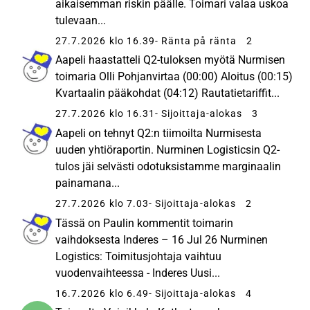
aikaisemman riskin päälle. Toimari valaa uskoa
tulevaan...
27.7.2026 klo 16.39
- Ränta på ränta
2
Aapeli haastatteli Q2-tuloksen myötä Nurmisen
toimaria Olli Pohjanvirtaa (00:00) Aloitus (00:15)
Kvartaalin pääkohdat (04:12) Rautatietariffit...
27.7.2026 klo 16.31
- Sijoittaja-alokas
3
Aapeli on tehnyt Q2:n tiimoilta Nurmisesta
uuden yhtiöraportin. Nurminen Logisticsin Q2-
tulos jäi selvästi odotuksistamme marginaalin
painamana...
27.7.2026 klo 7.03
- Sijoittaja-alokas
2
Tässä on Paulin kommentit toimarin
vaihdoksesta Inderes – 16 Jul 26 Nurminen
Logistics: Toimitusjohtaja vaihtuu
vuodenvaihteessa - Inderes Uusi...
16.7.2026 klo 6.49
- Sijoittaja-alokas
4