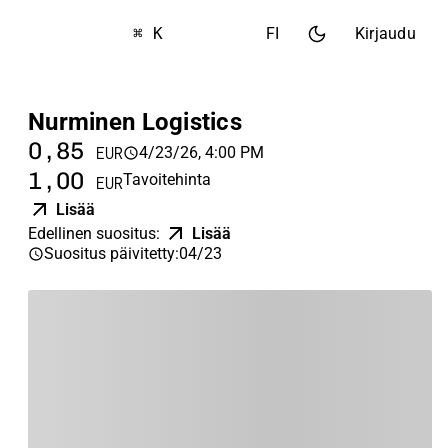
⌘ K
FI
Kirjaudu
Nurminen Logistics
0,85
4/23/26, 4:00 PM
EUR
1,00
Tavoitehinta
EUR
Lisää
Edellinen suositus
:
Lisää
Suositus päivitetty
:
04/23