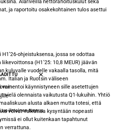
nuksina. Alariveillä nettorahoituskulut sekä
 ja raportoitu osakekohtainen tulos asettui
i H1’26-ohjeistuksensa, jossa se odottaa
n liikevoittonsa (H1’25: 10,8 MEUR) jäävän
kuluvalle vuodelle vakaalla tasolla, mitä
AADITTU
. Italian ja Ruotsin väliseen
 vain
kommentoi käynnistyneen sille asetettujen
lut vielä olennaista vaikutusta Q1-lukuihin. Yhtiö
ille
aaliskuun alusta alkaen mutta totesi, että
Luo ilmainen tunnus
tiikka voivat vaikuttaa kysyntään nopeasti
missä ei ollut kuitenkaan tapahtunut
n verrattuna.