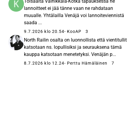
Toisaalta Vainikkala-Kotka tapauksessa ne
lannoitteet ei jää tänne vaan ne rahdataan
muualle. Yhtälailla Venäjä voi lannoiteviennistä
saada ...
9.7.2026 klo 20.54
- KooAP
3
North Railin osalta on luonnollista että vientitullit
katsotaan ns. lopullisiksi ja seurauksena tämä
kauppa katsotaan menetetyksi. Venäjän p...
8.7.2026 klo 12.24
- Perttu Hämäläinen
7