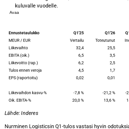
kuluvalle vuodelle.
Avaa
Liikevaihto laski odotetusti, mutta oikaistu EBITA
marginaalit jäivät hieman odotuksista.
Yhtiö odottaa liikevaihdon ja vertailukelpoisen l
Ennustetaulukko
Q1'25
Q1'26
Q
ohjeistuksensa mukaisesti.
MEUR / EUR
Vertailu
Toteutunut
In
Osakkeen arvostus on maltillisen houkutteleva, ja
Liikevaihto
32,4
25,5
EBITA (oik.)
6,5
3,5
tuotto-odotusta.
Liikevoitto (rap.)
6,2
2,5
Tämä sisältö on tekoälyn tuottamaa. Anna siihen liittyvää 
Tulos ennen veroja
4,5
1,7
EPS (raportoitu)
0,02
0,01
Liikevaihdon kasvu-%
-7,8 %
-21,2 %
-2
Oik. EBITA-%
20,0 %
13,6 %
1
Lähde: Inderes
Nurminen Logisticsin Q1-tulos vastasi hyvin odotu