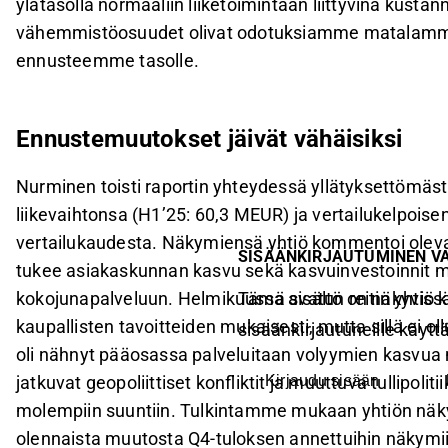
ylätasolla normaaliin liiketoimintaan liittyvinä kustan
vähemmistöosuudet olivat odotuksiamme matalammat,
ennusteemme tasolle.
Ennustemuutokset jäivät vähäisiksi
Nurminen toisti raportin yhteydessä yllätyksettömäst
liikevaihtonsa (H1’25: 60,3 MEUR) ja vertailukelpoise
vertailukaudesta. Näkymiensä yhtiö kommentoi olevan 
SISÄÄNKIRJAUTUMINEN V
tukee asiakaskunnan kasvu sekä kasvuinvestoinnit mm
Tämä sisältö on näkyvissä
kokojunapalveluun. Helmikuussa avatun reitin yhtiö 
kaupallisten tavoitteiden mukaisesti, mutta sillä ei ol
sisäänkirjautuneille käyttäj
oli nähnyt pääosassa palveluitaan volyymien kasvua m
Kirjaudu sisään
jatkuvat geopoliittiset konfliktit ja muuttuva tullipoli
molempiin suuntiin. Tulkintamme mukaan yhtiön näky
olennaista muutosta Q4-tuloksen annettuihin näkymii