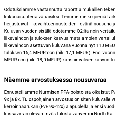
Odotuksiamme vastannutta raporttia mukaillen tek
kokonaisuutena vähäisiksi. Teimme melko pieniä tark
heijastuivat liikevaihtoennusteiden lievänä nousuna 
Kuluvan vuoden sisällä odotamme Q2:lta noin vertailu
liikevaihdon ja tuloksen kasvua matalampien vertai
liikevaihdon asettuvan kuluvana vuonna nyt 110 MEUR
tuloksen 16,4 MEUR:oon (aik. 17,1 MEUR). Ensi vuo
MEUR:oon (aik. 18,0 MEUR) kansainvälisen kasvun t
Näemme arvostuksessa nousuvaraa
Ennusteillamme Nurmisen PPA-poistoista oikaistut P/
9x ja 8x. Tulospohjainen arvostus on siten kuluvall
kerroinhaarukan (P/E 9x-12x) alapuolella ja ensi vuo
kassavirran olevan myös tulosta vahvempi North Railin