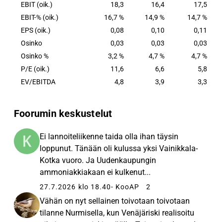
EBIT (oik.)
18,3
16,4
17,5
EBIT-% (oik.)
16,7 %
14,9 %
14,7 %
EPS (oik.)
0,08
0,10
0,11
Osinko
0,03
0,03
0,03
Osinko %
3,2 %
4,7 %
4,7 %
P/E (oik.)
11,6
6,6
5,8
EV/EBITDA
4,8
3,9
3,3
Foorumin keskustelut
Ei lannoiteliikenne taida olla ihan täysin
loppunut. Tänään oli kulussa yksi Vainikkala-
Kotka vuoro. Ja Uudenkaupungin
ammoniakkiakaan ei kulkenut...
27.7.2026 klo 18.40
- KooAP
2
Vähän on nyt sellainen toivotaan toivotaan
tilanne Nurmisella, kun Venäjäriski realisoitu