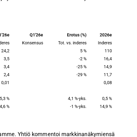
 oli linjassa ennusteiden kanssa, vaikka
iikevoiton jäävän vertailukaudesta H1'26-
1'26e
Q1'26e
Erotus (%)
2026e
deres
Konsensus
Tot. vs. inderes
Inderes
 korkea kassavirtatuotto tukee riskikorjattua
24,2
5 %
110
3,5
-2 %
16,4
3,4
-25 %
14,9
palautetta Inderesin
foorumilla
.
2,4
-29 %
11,7
0,01
0,08
5,3 %
4,1 %-yks.
0,5 %
4,6 %
-1 %-yks.
14,9 %
ksiamme. Yhtiö kommentoi markkinanäkymiensä