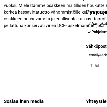
vuoksi. Mielestämme osakkeen maltillisen houkuttele
Pysy aja
korkea kassavirtatuotto vähemmistöille kuuluvista
osakkeen nousuvarasta ja edullisesta kassavirtaprofi
Aamukat
peilattuna konservatiivinen DCF-laskelmamme, joka i
Pohjoism
Sähköpost
Tilaa
Sosiaalinen media
Yhteystie