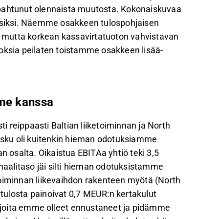
apahtunut olennaista muutosta. Kokonaiskuvaa
siksi. Näemme osakkeen tulospohjaisen
a, mutta korkean kassavirtatuoton vahvistavan
toksia peilaten toistamme osakkeen lisää-
mme kanssa
 reippaasti Baltian liiketoiminnan ja North
lasku oli kuitenkin hieman odotuksiamme
n osalta. Oikaistua EBITAa yhtiö teki 3,5
aalitaso jäi silti hieman odotuksistamme
toiminnan liikevaihdon rakenteen myötä (North
tulosta painoivat 0,7 MEUR:n kertakulut
n, joita emme olleet ennustaneet ja pidämme