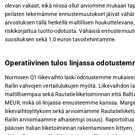
olevan vakaat, eikä niissä ollut arviomme mukaan t
peilaten tekemämme ennustemuutokset jäivät vähäi
arvostuksen tällä hetkellä maltillisen houkuttelevan
riskikorjattua tuotto-odotusta. Vähäisiä ennustemuu
suosituksen sekä 1,0 euron tavoitehintamme.
Operatiivinen tulos linjassa odotuste
Nurmisen Q1-liikevaihto laski odotustemme mukaisesti
Railin vahvojen vertailulukujen myötä. Liikevaihdon 
maltillisempaa sekä Rautatieliiketoiminnan että Baltia
MEUR, mikä oli linjassa ennusteemme kanssa. Margin
liikevaihtoylityksen sekä arvioimamme Rautatieliike
Railin arvioimaamme alhaisempi osuus). Raportoitua 
pääosin Italian liiketoiminnan rakentamiseen liittye