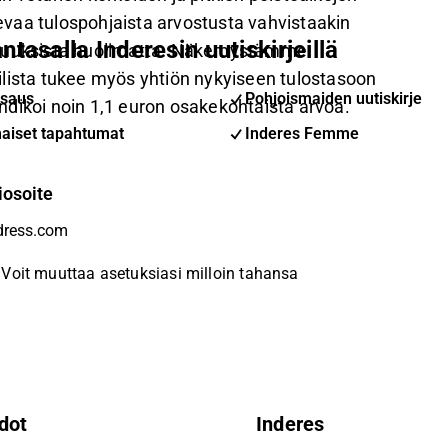
vaa tulospohjaista arvostusta vahvistaakin
ntasalla Inderesin uutiskirjeillä
 osuuksista huolimatta. Näkemystämme
ilista tukee myös yhtiön nykyiseen tulostasoon
saus
Pohjoismaiden uutiskirje
ndikoi noin 1,1 euron osakekohtaista arvoa.
aiset tapahtumat
Inderes Femme
iosoite
Voit muuttaa asetuksiasi milloin tahansa
dot
Inderes