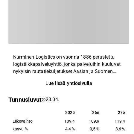
Nurminen Logistics on vuonna 1886 perustettu
logistiikkapalveluyhtiö, jonka palveluihin kuuluvat
nykyisin rautatiekuljetukset Aasian ja Suomen
välillä sekä Baltian alueella. Lisäksi yhtiö tarjoaa
Lue lisää yhtiösivulla
erilaisia terminaali- ja huolintapalveluita.
Tunnusluvut
23.04.
2025
26e
27e
2025
26e
27e
Liikevaihto
109,4
109,9
119,4
kasvu-%
4,4 %
0,5 %
8,6 %