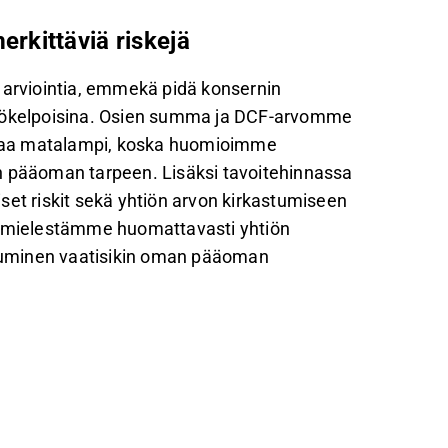
rkittäviä riskejä
 arviointia, emmekä pidä konsernin
ttökelpoisina. Osien summa ja DCF-arvomme
maa matalampi, koska huomioimme
n pääoman tarpeen. Lisäksi tavoitehinnassa
viset riskit sekä yhtiön arvon kirkastumiseen
si mielestämme huomattavasti yhtiön
eutuminen vaatisikin oman pääoman