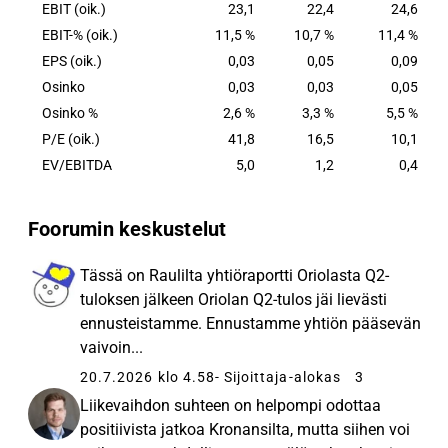
EBIT (oik.)
23,1
22,4
24,6
EBIT-% (oik.)
11,5 %
10,7 %
11,4 %
EPS (oik.)
0,03
0,05
0,09
Osinko
0,03
0,03
0,05
Osinko %
2,6 %
3,3 %
5,5 %
P/E (oik.)
41,8
16,5
10,1
EV/EBITDA
5,0
1,2
0,4
Foorumin keskustelut
Tässä on Raulilta yhtiöraportti Oriolasta Q2-
tuloksen jälkeen Oriolan Q2-tulos jäi lievästi
ennusteistamme. Ennustamme yhtiön pääsevän
vaivoin...
20.7.2026 klo 4.58
- Sijoittaja-alokas
3
Liikevaihdon suhteen on helpompi odottaa
positiivista jatkoa Kronansilta, mutta siihen voi