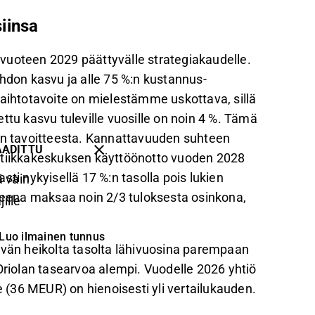
iinsa
a vuoteen 2029 päättyvälle strategiakaudelle.
ihdon kasvu ja alle 75 %:n kustannus-
kevaihtotavoite on mielestämme uskottava, sillä
ttu kasvu tuleville vuosille on noin 4 %. Tämä
n tavoitteesta. Kannattavuuden suhteen
AADITTU
istiikkakeskuksen käyttöönotto vuoden 2028
 nykyisellä 17 %:n tasolla pois lukien
 vain
tteena maksaa noin 2/3 tuloksesta osinkona,
ille
Luo ilmainen tunnus
än heikolta tasolta lähivuosina parempaan
Oriolan tasearvoa alempi. Vuodelle 2026 yhtiö
(36 MEUR) on hienoisesti yli vertailukauden.