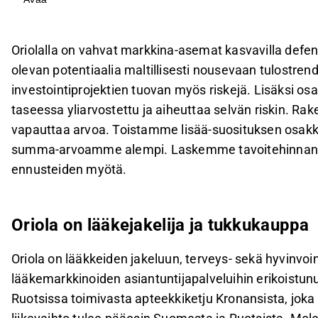
Yhtiö on käynnistänyt merkittäviä investointiproj
uuden jakelukeskuksen rakentamisen, jotka voiva
hyötyjen realisoitumista.
Oriolalla on vahvat markkina-asemat kasvavilla defensi
Oriolan taloudelliset tavoitteet vuoteen 2029 
olevan potentiaalia maltillisesti nousevaan tulostren
kannattavuuden pysyvän nykyisellä tasolla, ja l
investointiprojektien tuovan myös riskejä. Lisäksi 
tavoitteesta.
taseessa yliarvostettu ja aiheuttaa selvän riskin. Ra
Arvioimme Oriolan osien summa-arvoksi 1,7-1,8 
vapauttaa arvoa. Toistamme lisää-suosituksen osakke
huomioiden osakkuusyhtiön alaskirjausriskin ja inve
summa-arvoamme alempi. Laskemme tavoitehinnan 1,0
ennusteiden myötä.
Tämä sisältö on tekoälyn tuottamaa. Anna siihen liittyvää 
Oriola on lääkejakelija ja tukkukauppa
Oriola on lääkkeiden jakeluun, terveys- sekä hyvinvo
lääkemarkkinoiden asiantuntijapalveluihin erikoistun
Ruotsissa toimivasta apteekkiketju Kronansista, joka