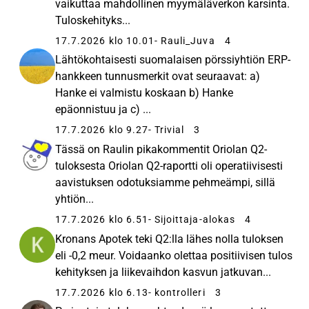
vaikuttaa mahdollinen myymäläverkon karsinta.
Tuloskehityks...
17.7.2026 klo 10.01
- Rauli_Juva
4
Lähtökohtaisesti suomalaisen pörssiyhtiön ERP-
hankkeen tunnusmerkit ovat seuraavat: a)
Hanke ei valmistu koskaan b) Hanke
epäonnistuu ja c) ...
17.7.2026 klo 9.27
- Trivial
3
Tässä on Raulin pikakommentit Oriolan Q2-
tuloksesta Oriolan Q2-raportti oli operatiivisesti
aavistuksen odotuksiamme pehmeämpi, sillä
yhtiön...
17.7.2026 klo 6.51
- Sijoittaja-alokas
4
Kronans Apotek teki Q2:lla lähes nolla tuloksen
eli -0,2 meur. Voidaanko olettaa positiivisen tulos
kehityksen ja liikevaihdon kasvun jatkuvan...
17.7.2026 klo 6.13
- kontrolleri
3