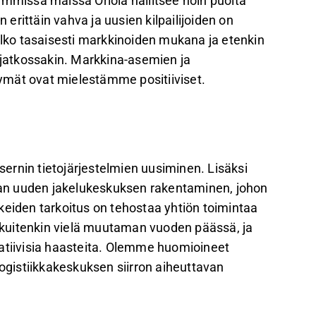
emmissa maissa Oriola hallitsee noin puolta
rittäin vahva ja uusien kilpailijoiden on
elko tasaisesti markkinoiden mukana ja etenkin
jatkossakin. Markkina-asemien ja
ymät ovat mielestämme positiiviset.
ernin tietojärjestelmien uusiminen. Lisäksi
an uuden jakelukeskuksen rakentaminen, johon
keiden tarkoitus on tehostaa yhtiön toimintaa
kuitenkin vielä muutaman vuoden päässä, ja
ratiivisia haasteita. Olemme huomioineet
gistiikkakeskuksen siirron aiheuttavan