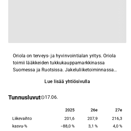
Oriola on terveys- ja hyvinvointialan yritys. Oriola
toimii lääkkeiden tukkukauppamarkkinassa
Suomessa ja Ruotsissa. Jakeluliiketoiminnassa
Oriola tarjoaa lääkelogistiikkaa ja
Lue lisää yhtiösivulla
annosjakelupalvelua. Tukkukauppaliiketoiminta
keskittyy reseptivapaisiin kuluttajatuotteisiin sekä
Tunnusluvut
17.06.
rinnakkaistuontiin ja erityislupavalmisteisiin.
Konsultointiliiketoiminta sisältää
2025
26e
27e
2025
26e
27e
asiantuntijapalveluja lääkeyrityksille ja apteekeille.
Liikevaihto
201,6
207,9
216,3
kasvu-%
−88,0 %
3,1 %
4,0 %