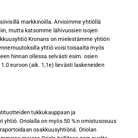
ekteja, kuten tietojärjestelmien uusimisen ja
t aiheuttaa operatiivisia haasteita ennen
ivisillä markkinoilla. Arvioimme yhtiöllä
ovat kunnianhimoisia, mutta ennustamme
diin, mutta katsomme lähivuosien isojen
iikevaihdon kasvun jäävän hieman
osakkuusyhtiö Kronans on mielestämme yhtiön
kennemuutoksilla yhtiö voisi toisaalta myös
euroa, mutta tavoitehintamme on 1,0 euroa,
en hinnan ollessa selvästi esim. osien
stointeihin liittyvät riskit.
 euroon (aik. 1,1e) lievästi laskeneiden
palautetta Inderesin
foorumilla
.
intituotteiden tukkukauppaan ja
ut yhtiö. Oriolalla on myös 50 %:n omistusosuus
 raportoidaan osakkuusyhtiönä. Oriolan