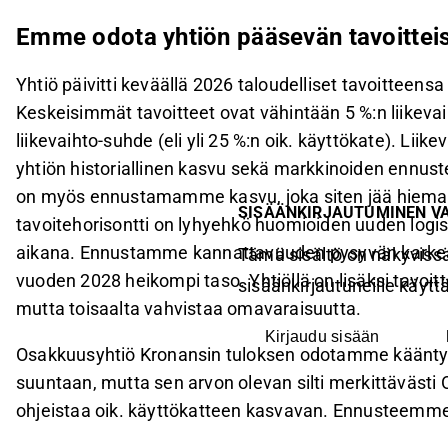
Emme odota yhtiön pääsevän tavoitteis
Yhtiö päivitti keväällä 2026 taloudelliset tavoitteens
Keskeisimmät tavoitteet ovat vähintään 5 %:n liikeva
liikevaihto-suhde (eli yli 25 %:n oik. käyttökate). Lii
yhtiön historiallinen kasvu sekä markkinoiden ennuste
on myös ennustamamme kasvu, joka siten jää hiema
SISÄÄNKIRJAUTUMINEN V
tavoitehorisontti on lyhyehkö huomioiden uuden log
aikana. Ennustamme kannattavuuden pysyvän karkeasti
Tämä sisältö on näkyvissä
vuoden 2028 heikompi taso. Yhtiöllä on lisäksi tavoi
sisäänkirjautuneille käyttäj
mutta toisaalta vahvistaa omavaraisuutta.
Kirjaudu sisään
Osakkuusyhtiö Kronansin tuloksen odotamme kääntyv
suuntaan, mutta sen arvon olevan silti merkittävästi 
ohjeistaa oik. käyttökatteen kasvavan. Ennusteemme 