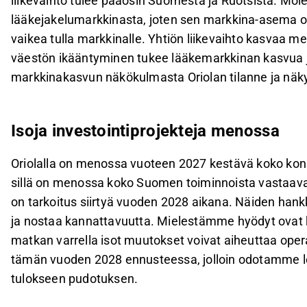
liikevaihto tulee pääosin Suomesta ja Ruotsista. Mol
lääkejakelumarkkinasta, joten sen markkina-asema on e
vaikea tulla markkinalle. Yhtiön liikevaihto kasvaa m
väestön ikääntyminen tukee lääkemarkkinan kasvua 
markkinakasvun näkökulmasta Oriolan tilanne ja näk
Isoja investointiprojekteja menossa
Oriolalla on menossa vuoteen 2027 kestävä koko kons
sillä on menossa koko Suomen toiminnoista vastaav
on tarkoitus siirtyä vuoden 2028 aikana. Näiden hank
ja nostaa kannattavuutta. Mielestämme hyödyt ovat 
matkan varrella isot muutokset voivat aiheuttaa ope
tämän vuoden 2028 ennusteessa, jolloin odotamme lo
tulokseen pudotuksen.