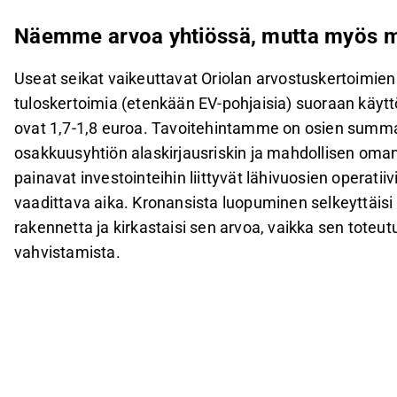
Näemme arvoa yhtiössä, mutta myös me
Useat seikat vaikeuttavat Oriolan arvostuskertoimien
tuloskertoimia (etenkään EV-pohjaisia) suoraan käy
ovat 1,7-1,8 euroa. Tavoitehintamme on osien sum
osakkuusyhtiön alaskirjausriskin ja mahdollisen oma
painavat investointeihin liittyvät lähivuosien operatii
vaadittava aika. Kronansista luopuminen selkeyttäi
rakennetta ja kirkastaisi sen arvoa, vaikka sen tot
vahvistamista.