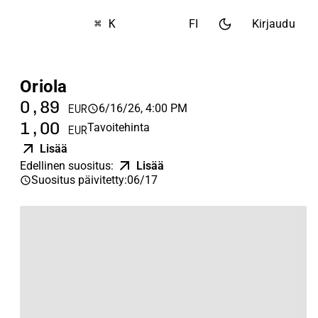
⌘ K
FI
Kirjaudu
Oriola
0,89
6/16/26, 4:00 PM
EUR
1,00
Tavoitehinta
EUR
Lisää
Edellinen suositus
:
Lisää
Suositus päivitetty
:
06/17