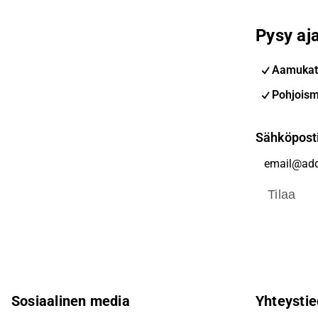
Pysy aja
Aamukat
Pohjoism
Sähköpost
Tilaa
Sosiaalinen media
Yhteystie