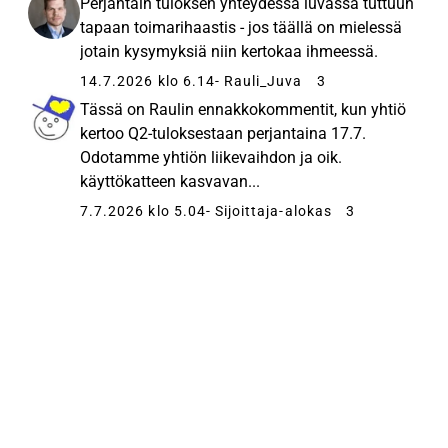
Perjantain tuloksen yhteydessä luvassa tuttuun
tapaan toimarihaastis - jos täällä on mielessä
jotain kysymyksiä niin kertokaa ihmeessä.
14.7.2026 klo 6.14
- Rauli_Juva
3
Tässä on Raulin ennakkokommentit, kun yhtiö
kertoo Q2-tuloksestaan perjantaina 17.7.
Odotamme yhtiön liikevaihdon ja oik.
käyttökatteen kasvavan...
7.7.2026 klo 5.04
- Sijoittaja-alokas
3