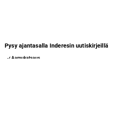
Pysy ajantasalla Inderesin uutiskirjeillä
Aamukatsaus
Pohjoismaiden uutiskirje
Pohjoismaiset tapahtumat
Inderes Femme
Sähköpostiosoite
Tilaa