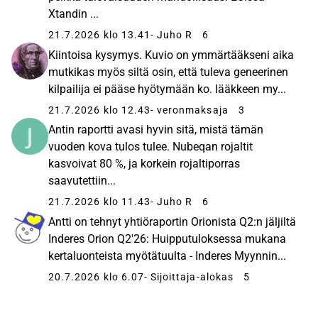
Xtandin ...
21.7.2026 klo 13.41
- Juho R
6
Kiintoisa kysymys. Kuvio on ymmärtääkseni aika
mutkikas myös siltä osin, että tuleva geneerinen
kilpailija ei pääse hyötymään ko. lääkkeen my...
21.7.2026 klo 12.43
- veronmaksaja
3
Antin raportti avasi hyvin sitä, mistä tämän
vuoden kova tulos tulee. Nubeqan rojaltit
kasvoivat 80 %, ja korkein rojaltiporras
saavutettiin...
21.7.2026 klo 11.43
- Juho R
6
Antti on tehnyt yhtiöraportin Orionista Q2:n jäljiltä
Inderes Orion Q2'26: Huipputuloksessa mukana
kertaluonteista myötätuulta - Inderes Myynnin...
20.7.2026 klo 6.07
- Sijoittaja-alokas
5