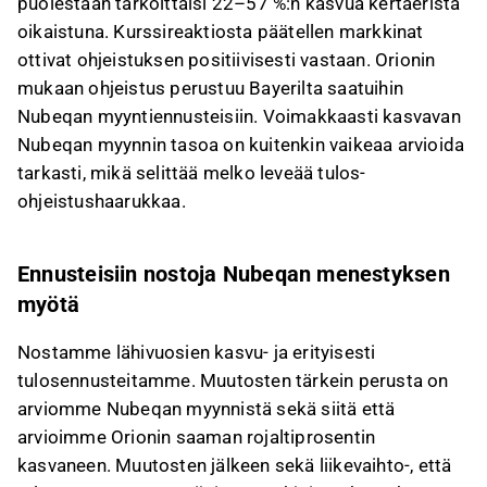
puolestaan tarkoittaisi 22–57 %:n kasvua kertaeristä
oikaistuna. Kurssireaktiosta päätellen markkinat
ottivat ohjeistuksen positiivisesti vastaan. Orionin
mukaan ohjeistus perustuu Bayerilta saatuihin
Nubeqan myyntiennusteisiin. Voimakkaasti kasvavan
Nubeqan myynnin tasoa on kuitenkin vaikeaa arvioida
tarkasti, mikä selittää melko leveää tulos-
ohjeistushaarukkaa.
Ennusteisiin nostoja Nubeqan menestyksen
myötä
Nostamme lähivuosien kasvu- ja erityisesti
tulosennusteitamme. Muutosten tärkein perusta on
arviomme Nubeqan myynnistä sekä siitä että
arvioimme Orionin saaman rojaltiprosentin
kasvaneen. Muutosten jälkeen sekä liikevaihto-, että