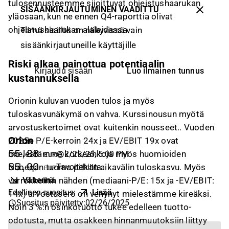
tulosennusteemme sijoittuvat ohjeistushaarukan
SISÄÄNKIRJAUTUMINEN VAADITTU
yläosaan, kun ne ennen Q4-raporttia olivat
ohjeistushaarukan alalaidassa.
Tämä sisältö on näkyvissä vain
sisäänkirjautuneille käyttäjille
Riski alkaa painottua potentiaalin
Luo ilmainen tunnus
Kirjaudu sisään
kustannuksella
Orionin kuluvan vuoden tulos ja myös
tuloskasvunäkymä on vahva. Kurssinousun myötä
arvostuskertoimet ovat kuitenkin nousseet.. Vuoden
Orion
2025e P/E-kerroin 24x ja EV/EBIT 19x ovat
55,88
mielestämme korkeahkoja myös huomioiden
2/25/25, 5:00 PM
EUR
55,00
Tavoitehinta
Nubeqan tuoma pitkän aikavälin tuloskasvu. Myös
EUR
Vähennä
verrokkeihin nähden (mediaani-P/E: 15x ja -EV/EBIT:
Edellinen suositus
:
Lisää
14x) arvostusero on venynyt mielestämme kireäksi.
Suositus päivitetty
:
02/26/2025
Noin 3 %:n osinkotuotto tukee edelleen tuotto-
odotusta, mutta osakkeen hinnanmuutoksiin liittyy