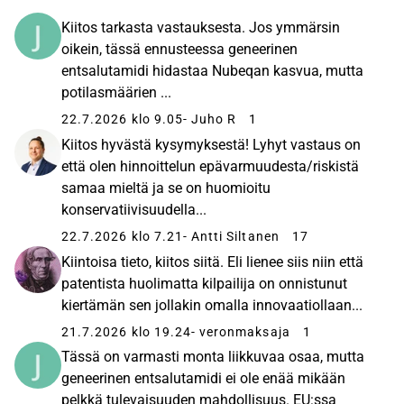
Kiitos tarkasta vastauksesta. Jos ymmärsin
oikein, tässä ennusteessa geneerinen
entsalutamidi hidastaa Nubeqan kasvua, mutta
potilasmäärien ...
22.7.2026 klo 9.05
- Juho R
1
Kiitos hyvästä kysymyksestä! Lyhyt vastaus on
että olen hinnoittelun epävarmuudesta/riskistä
samaa mieltä ja se on huomioitu
konservatiivisuudella...
22.7.2026 klo 7.21
- Antti Siltanen
17
Kiintoisa tieto, kiitos siitä. Eli lienee siis niin että
patentista huolimatta kilpailija on onnistunut
kiertämän sen jollakin omalla innovaatiollaan...
21.7.2026 klo 19.24
- veronmaksaja
1
Tässä on varmasti monta liikkuvaa osaa, mutta
geneerinen entsalutamidi ei ole enää mikään
pelkkä tulevaisuuden mahdollisuus. EU:ssa