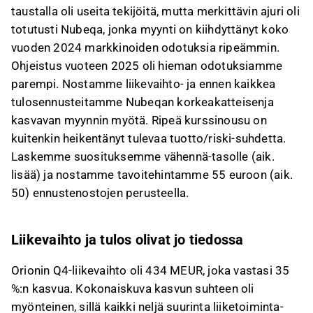
taustalla oli useita tekijöitä, mutta merkittävin ajuri oli
totutusti Nubeqa, jonka myynti on kiihdyttänyt koko
vuoden 2024 markkinoiden odotuksia ripeämmin.
Ohjeistus vuoteen 2025 oli hieman odotuksiamme
parempi. Nostamme liikevaihto- ja ennen kaikkea
tulosennusteitamme Nubeqan korkeakatteisenja
kasvavan myynnin myötä. Ripeä kurssinousu on
kuitenkin heikentänyt tulevaa tuotto/riski-suhdetta.
Laskemme suosituksemme vähennä-tasolle (aik.
lisää) ja nostamme tavoitehintamme 55 euroon (aik.
50) ennustenostojen perusteella.
Liikevaihto ja tulos olivat jo tiedossa
Orionin Q4-liikevaihto oli 434 MEUR, joka vastasi 35
%:n kasvua. Kokonaiskuva kasvun suhteen oli
myönteinen, sillä kaikki neljä suurinta liiketoiminta-