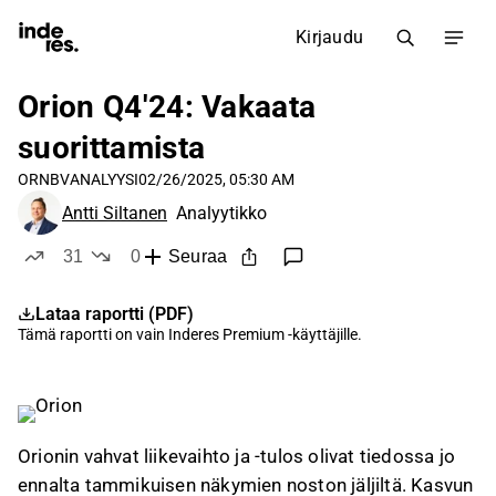
Kirjaudu
Orion Q4'24: Vakaata
suorittamista
ORNBV
ANALYYSI
02/26/2025, 05:30 AM
Antti Siltanen
Analyytikko
31
0
Seuraa
tykkää
ei tykkää
Lataa raportti (PDF)
Tämä raportti on vain
Inderes Premium
-käyttäjille.
Orionin vahvat liikevaihto ja -tulos olivat tiedossa jo
ennalta tammikuisen näkymien noston jäljiltä. Kasvun