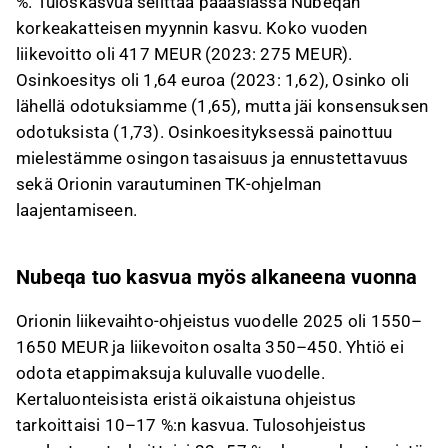
%. Tuloskasvua selittää pääasiassa Nubeqan
korkeakatteisen myynnin kasvu. Koko vuoden
liikevoitto oli 417 MEUR (2023: 275 MEUR).
Osinkoesitys oli 1,64 euroa (2023: 1,62), Osinko oli
lähellä odotuksiamme (1,65), mutta jäi konsensuksen
odotuksista (1,73). Osinkoesityksessä painottuu
mielestämme osingon tasaisuus ja ennustettavuus
sekä Orionin varautuminen TK-ohjelman
laajentamiseen.
Nubeqa tuo kasvua myös alkaneena vuonna
Orionin liikevaihto-ohjeistus vuodelle 2025 oli 1550–
1650 MEUR ja liikevoiton osalta 350–450. Yhtiö ei
odota etappimaksuja kuluvalle vuodelle.
Kertaluonteisista eristä oikaistuna ohjeistus
tarkoittaisi 10–17 %:n kasvua. Tulosohjeistus