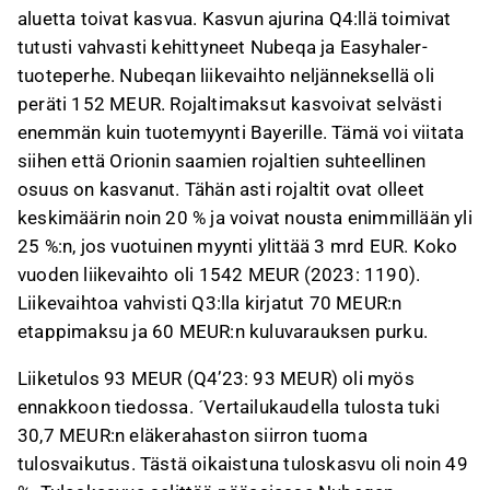
aluetta toivat kasvua. Kasvun ajurina Q4:llä toimivat
tutusti vahvasti kehittyneet Nubeqa ja Easyhaler-
tuoteperhe. Nubeqan liikevaihto neljänneksellä oli
peräti 152 MEUR. Rojaltimaksut kasvoivat selvästi
enemmän kuin tuotemyynti Bayerille. Tämä voi viitata
siihen että Orionin saamien rojaltien suhteellinen
osuus on kasvanut. Tähän asti rojaltit ovat olleet
keskimäärin noin 20 % ja voivat nousta enimmillään yli
25 %:n, jos vuotuinen myynti ylittää 3 mrd EUR. Koko
vuoden liikevaihto oli 1542 MEUR (2023: 1190).
Liikevaihtoa vahvisti Q3:lla kirjatut 70 MEUR:n
etappimaksu ja 60 MEUR:n kuluvarauksen purku.
Liiketulos 93 MEUR (Q4’23: 93 MEUR) oli myös
ennakkoon tiedossa. ´Vertailukaudella tulosta tuki
30,7 MEUR:n eläkerahaston siirron tuoma
tulosvaikutus. Tästä oikaistuna tuloskasvu oli noin 49