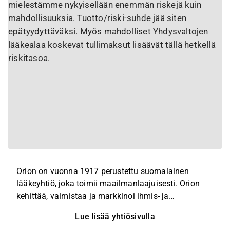
mielestämme nykyisellään enemmän riskejä kuin
mahdollisuuksia. Tuotto/riski-suhde jää siten
epätyydyttäväksi. Myös mahdolliset Yhdysvaltojen
lääkealaa koskevat tullimaksut lisäävät tällä hetkellä
riskitasoa.
Orion on vuonna 1917 perustettu suomalainen
lääkeyhtiö, joka toimii maailmanlaajuisesti. Orion
kehittää, valmistaa ja markkinoi ihmis- ja
eläinlääkkeitä sekä lääkkeiden vaikuttavia aineita.
Lue lisää yhtiösivulla
Orionin lääketutkimuksen ydinterapia-alueita ovat