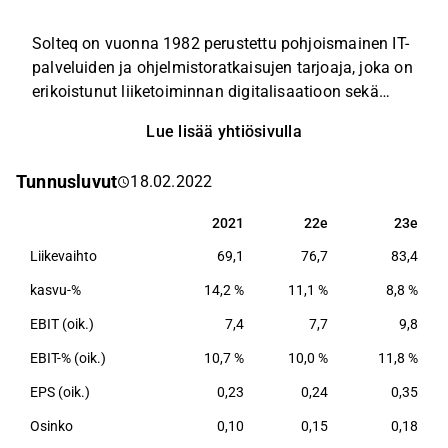
Solteq on vuonna 1982 perustettu pohjoismainen IT-
palveluiden ja ohjelmistoratkaisujen tarjoaja, joka on
erikoistunut liiketoiminnan digitalisaatioon sekä
toimialakohtaisiin ohjelmistoihin. Keskeisiä
Lue lisää yhtiösivulla
toimialoja, joista yhtiöllä on pitkäaikainen kokemus,
ovat kauppa, teollisuus, energia ja palvelut. Solteq
Tunnusluvut
18.02.2022
toimii Pohjoismaissa ja muutamissa muissa
Euroopan maissa. Solteqin palvelut kattavat pilvestä
2021
22e
23e
2021
22e
23e
tarjottavien IT-ratkaisujen koko elinkaareen,
Liikevaihto
69,1
76,7
83,4
sähköisen liiketoiminnan kehityksen konsultoinnista
ja palvelumuotoilusta toteutuksiin ja ylläpitoon.
kasvu-%
14,2 %
11,1 %
8,8 %
Yhtiö on jakanut liiketoimintansa kahteen
EBIT (oik.)
7,4
7,7
9,8
segmenttiin Solteq Digital ja Solteq Softwareen.
EBIT-% (oik.)
10,7 %
10,0 %
11,8 %
EPS (oik.)
0,23
0,24
0,35
Osinko
0,10
0,15
0,18