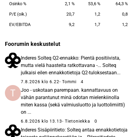
Osinko %
2,1 %
53,6 %
64,3 %
P/E (oik.)
20,7
1,2
0,8
EV/EBITDA
9,2
1,7
1,2
Foorumin keskustelut
Inderes Solteq Q2-ennakko: Pientä positiivista,
mutta vielä haasteita ratkottavana -... Solteq
julkaisi eilen ennakkotietoja Q2-tuloksestaan...
7.8.2026 klo 6.22
- Tommi
4
Joo - uskotaan parempaan. kannattavuus on
vähän parantunut minä odotan mielenkiinolla
miten kassa (sekä valmiusluotto ja luottolimiitti)
on ...
6.8.2026 klo 13.13
- Tietoniekka
0
Inderes Sisäpiiritieto: Solteq antaa ennakkotietoja