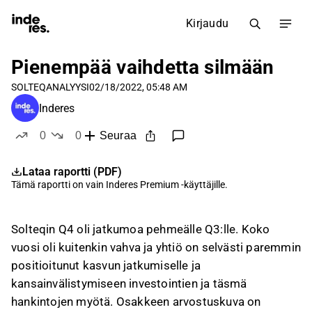
Kirjaudu
Pienempää vaihdetta silmään
SOLTEQ
ANALYYSI
02/18/2022, 05:48 AM
Inderes
0
0
Seuraa
tykkää
ei tykkää
Lataa raportti (PDF)
Tämä raportti on vain
Inderes Premium
-käyttäjille.
Solteqin Q4 oli jatkumoa pehmeälle Q3:lle. Koko
vuosi oli kuitenkin vahva ja yhtiö on selvästi paremmin
positioitunut kasvun jatkumiselle ja
kansainvälistymiseen investointien ja täsmä
hankintojen myötä. Osakkeen arvostuskuva on