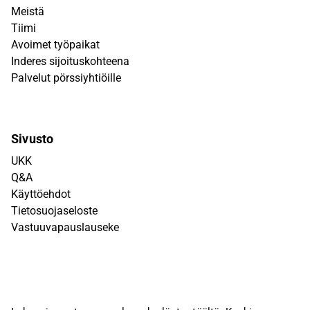
Meistä
Tiimi
Avoimet työpaikat
Inderes sijoituskohteena
Palvelut pörssiyhtiöille
Sivusto
UKK
Q&A
Käyttöehdot
Tietosuojaseloste
Vastuuvapauslauseke