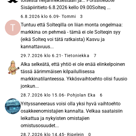
toisesta neljänneksestään ja... Pörssitiedote
Sisäpiiritieto 6.8.2026 kello 09.00Solteq ...
6.8.2026 klo 6.09
- Tommi
3
Tuntuu että Solteqilla on liian monta ongelmaa:
markkina on pehmeä - tämä ei ole Solteqin syy
(eikä Solteq voi tätä ratkaista) Kasvu ja
kannattavuus...
29.7.2026 klo 6.21
- Tietoniekka
7
AIka selkeätä, että yhtiö ei ole enää elinkelpoinen
tässä äärimmäisen kilpailullisessa
markkinatilanteessa. Ykkösvaihtoehto olisi fuusio
jonkun...
28.7.2026 klo 15.06
- Pohjolan Eka
6
Yrityssaneeraus voisi olla yksi hyvä vaihtoehto
osakkeenomistajien kannalta. Velkaa saataisiin
leikattua ja nykyisten omistajien
omistusosuudet...
28.7.2026 klo 14.45
- Ripelein
0