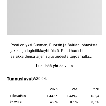
Posti on yksi Suomen, Ruotsin ja Baltian johtavista
jakelu- ja logistiikkayhtiöistä. Posti huolehtii
asiakkaidensa arjen sujuvuudesta tarjoamalla
laajan valikoiman palveluja, joihin kuuluvat paketit,
Lue lisää yhtiösivulla
rahti, postipalvelut sekä varastointi-, käsittely- ja
logistiikkapalvelut.
Tunnusluvut
30.04.
2025
26e
27e
2025
26e
27e
Liikevaihto
1 447,5
1 439,2
1 492,3
kasvu-%
−4,9 %
−0,6 %
3,7 %