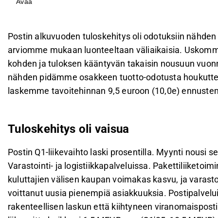
Avaa
Yhtiö toisti ohjeistuksensa vuodelle 2026, mutta e
vuoksi, ja vuoden 2026 liikevoittoennuste on ohj
Uskomme tulostrendin paranevan vuonna 2027 m
Postin alkuvuoden tuloskehitys oli odotuksiin nähden v
ansiosta, ja odotamme konsernin oikaistun liikev
arviomme mukaan luonteeltaan väliaikaisia. Uskomme
seuraavien kolmen vuoden aikana.
kohden ja tuloksen kääntyvän takaisin nousuun vuon
Postin osakkeen tuotto-riskisuhde on houkuttele
nähden pidämme osakkeen tuotto-odotusta houkuttel
%/v) ylittää tuottovaateemme, mikä puoltaa pos
laskemme tavoitehinnan 9,5 euroon (10,0e) ennuste
Tämä sisältö on tekoälyn tuottamaa. Anna siihen liittyvää 
Tuloskehitys oli vaisua
Postin Q1-liikevaihto laski prosentilla. Myynti nousi 
Varastointi- ja logistiikkapalveluissa. Pakettiliiketoi
kuluttajien välisen kaupan voimakas kasvu, ja varasto
voittanut uusia pienempiä asiakkuuksia. Postipalvelui
rakenteellisen laskun että kiihtyneen viranomaisposti