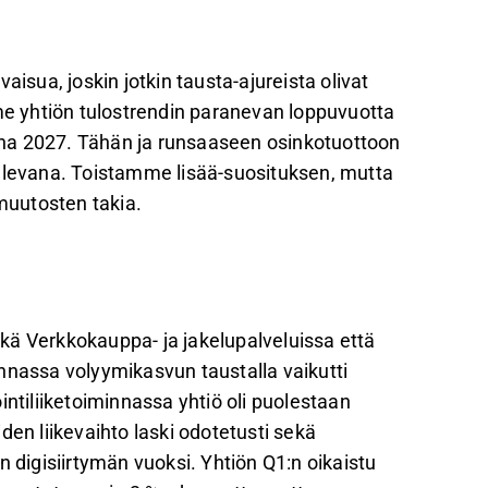
nnusteita laskettiin lievästi vaisun Q1:n
eistushaarukan alalaidassa.
yynnin nousun ja tehokkuushyötyjen
aisua, joskin jotkin tausta-ajureista olivat
oiton kasvavan noin 4 %:n vuositahtia
 yhtiön tulostrendin paranevan loppuvuotta
na 2027. Tähän ja runsaaseen osinkotuottoon
va, ja osakkeen kokonaistuotto-odotus (~15
evana. Toistamme lisää-suosituksen, mutta
itiivista näkemystämme.
muutosten takia.
palautetta Inderesin
foorumilla
.
sekä Verkkokauppa- ja jakelupalveluissa että
minnassa volyymikasvun taustalla vaikutti
intiliiketoiminnassa yhtiö oli puolestaan
den liikevaihto laski odotetusti sekä
n digisiirtymän vuoksi. Yhtiön Q1:n oikaistu