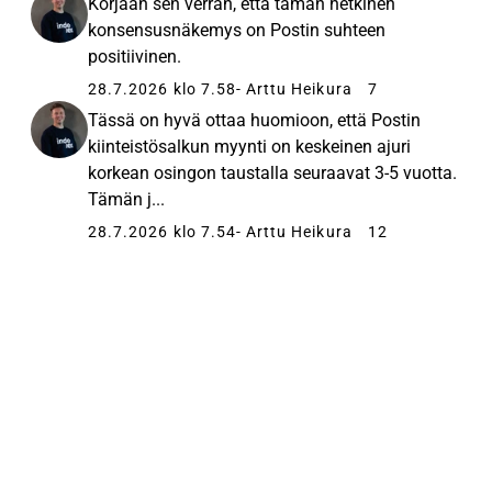
Korjaan sen verran, että tämän hetkinen
konsensusnäkemys on Postin suhteen
positiivinen.
28.7.2026 klo 7.58
- Arttu Heikura
7
Tässä on hyvä ottaa huomioon, että Postin
kiinteistösalkun myynti on keskeinen ajuri
korkean osingon taustalla seuraavat 3-5 vuotta.
Tämän j...
28.7.2026 klo 7.54
- Arttu Heikura
12