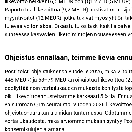
liikevoitto heikkeni 6,5 MEUR:oon (Q1'25: 10,5 MEUR)
Raportoitua liikevoittoa (9,2 MEUR) nostivat mm. sijo
myyntivoitot (12 MEUR), jotka tukivat myös yhtiön 
tulevaa voitonjakoa. Oikaistu tulos laski kaikilla pa
suhteessa kasvavien liiketoimintojen nousseeseen vo
Ohjeistus ennallaan, teimme lieviä enn
Posti toisti ohjeistuksensa vuodelle 2026, mikä viito
448 MEUR) ja 63–79 MEUR:n oikaistua liikevoittoa (
edellyttää noin vertailukauden mukaista kehitystä l
oik. liikevoittoennusteitamme karkeasti 5 %:lla. Enn
vaisumman Q1:n seurausta. Vuoden 2026 liikevoitt
ohjeistushaarukan alalaidan tuntumassa. Odotamme P
vertailukaudesta, mikä arviomme mukaan syntyy Post
konsernikulujen ajamana.