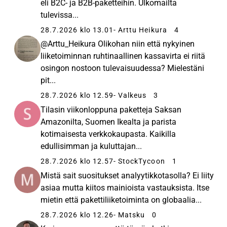
eli B2C- ja B2B-paketteihin. Ulkomailta
tulevissa...
28.7.2026 klo 13.01
- Arttu Heikura
4
@Arttu_Heikura Olikohan niin että nykyinen
liiketoiminnan ruhtinaallinen kassavirta ei riitä
osingon nostoon tulevaisuudessa? Mielestäni
pit...
28.7.2026 klo 12.59
- Valkeus
3
Tilasin viikonloppuna paketteja Saksan
Amazonilta, Suomen Ikealta ja parista
kotimaisesta verkkokaupasta. Kaikilla
edullisimman ja kuluttajan...
28.7.2026 klo 12.57
- StockTycoon
1
Mistä sait suositukset analyytikkotasolla? Ei liity
asiaa mutta kiitos mainioista vastauksista. Itse
mietin että pakettiliiketoiminta on globaalia...
28.7.2026 klo 12.26
- Matsku
0