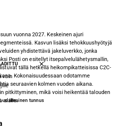
suun vuonna 2027. Keskeinen ajuri
segmenteissä. Kasvun lisäksi tehokkuushyötyjä
veluiden yhdistettävä jakeluverkko, jonka
 Posti on esitellyt itsepalvelulähetysmallin,
AADITTU
listuvat tällä hetkellä heikompikatteisissa C2C-
aikana. Kokonaisuudessaan odotamme
 vain
tahtia seuraavien kolmen vuoden aikana.
ille
n pitkittyminen, mikä voisi heikentää talouden
a-alalle.
Luo ilmainen tunnus
a