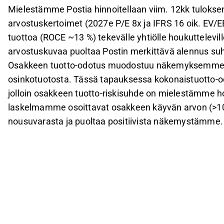
Mielestämme Postia hinnoitellaan viim. 12kk tuloksen
arvostuskertoimet (2027e P/E 8x ja IFRS 16 oik. EV
tuottoa (ROCE ~13 %) tekevälle yhtiölle houkuttelevi
arvostuskuvaa puoltaa Postin merkittävä alennus suht
Osakkeen tuotto-odotus muodostuu näkemyksemme mu
osinkotuotosta. Tässä tapauksessa kokonaistuotto-o
jolloin osakkeen tuotto-riskisuhde on mielestämme 
laskelmamme osoittavat osakkeen käyvän arvon (>10e)
nousuvarasta ja puoltaa positiivista näkemystämme.