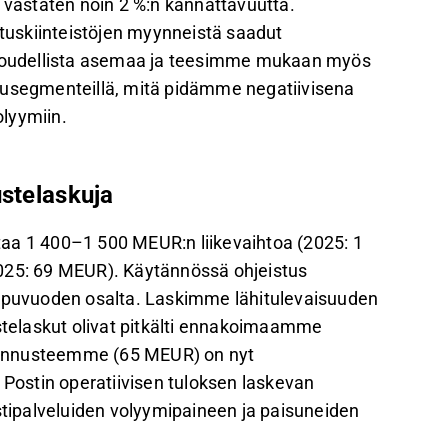
, vastaten noin 2 %:n kannattavuutta.
ituskiinteistöjen myynneistä saadut
taloudellista asemaa ja teesimme mukaan myös
lvelusegmenteillä, mitä pidämme negatiivisena
lyymiin.
ustelaskuja
ittaa 1 400–1 500 MEUR:n liikevaihtoa (2025: 1
2025: 69 MEUR). Käytännössä ohjeistus
oppuvuoden osalta. Laskimme lähitulevaisuuden
ustelaskut olivat pitkälti ennakoimaamme
oennusteemme (65 MEUR) on nyt
ostin operatiivisen tuloksen laskevan
ipalveluiden volyymipaineen ja paisuneiden