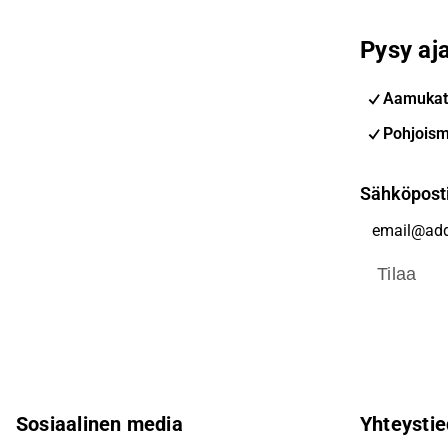
Pysy aja
Aamukat
Pohjoism
Sähköpost
Tilaa
Sosiaalinen media
Yhteystie