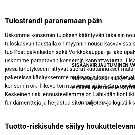
Tulostrendi paranemaan päin
Uskomme konsernin tuloksen kääntyvän takaisin nou
tuloskasvun taustalla on myynnin nousu kasvavissa 
tuo Postipalveluiden sekä Verkkokauppa- ja jakelupal
uskomme parantavan konsernin kannattavuutta. Lisäksi
SISÄÄNKIRJAUTUMINEN V
jossa lähetykseen liittyvät suorat kustannukset maltil
paketeissa käsityksemme mukaan jo loppuvuoden 
Tämä sisältö on näkyvissä
konsernin oik. liikevoiton nousevan noin 4 %:n vuosi
sisäänkirjautuneille käyttäj
Keskeinen riski ennusteellemme on Lähi-idän konflikti
fundamentteja ja heijastua siten kuljetus- ja logistiikk
Kirjaudu sisään
Tuotto-riskisuhde säilyy houkuttelevan