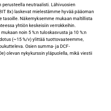
 perusteella neutraalisti. Lähivuosien
/EBIT 8x) laskevat mielestämme hyvää pääoman
lle tasoille. Näkemyksemme mukaan maltillista
eessa yhtiön keskeisiin verrokkeihin.
kaan noin 5 %:n tuloskasvusta ja 10 %:n
dotus (~15 %/v) ylittää tuottovaateemme,
houkutteleva. Osien summa- ja DCF-
 olevan nykykurssin yläpuolella, mikä viestii