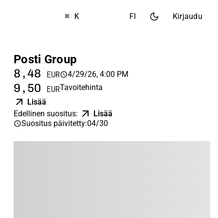
⌘ K
FI
Kirjaudu
Posti Group
8,48
4/29/26, 4:00 PM
EUR
9,50
Tavoitehinta
EUR
Lisää
Edellinen suositus
:
Lisää
Suositus päivitetty
:
04/30