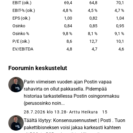
EBIT (oik.)
69,4
64,8
70,1
EBIT-% (oik.)
4,8 %
4,5 %
4,7 %
EPS (oik.)
1,00
0,82
1,04
Osinko
0,84
0,85
0,95
Osinko %
9,8 %
8,1 %
9,1 %
P/E (oik.)
8,6
12,7
10,1
EV/EBITDA
4,8
4,7
4,6
Foorumin keskustelut
Parin viimeisen vuoden ajan Postin vapaa
rahavirta on ollut pakkasella. Pidempää
historiaa tarkastellessa Postin osingonmaksu
(perusosinko noin...
28.7.2026 klo 13.28
- Arttu Heikura
15
Täältä löytyy: Konsensusennusteet | Posti . Tuon
pakettibisneksen voisi jakaa karkeasti kahteen