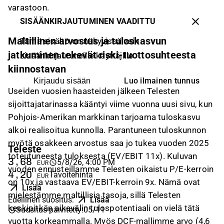
varastoon.
SISÄÄNKIRJAUTUMINEN VAADITTU
Maltillinen arvostus ja tuloskasvun
Tämä sisältö on näkyvissä vain
jatkuminen tekevät riski-tuottosuhteesta
sisäänkirjautuneille käyttäjille
kiinnostavan
Luo ilmainen tunnus
Kirjaudu sisään
Useiden vuosien haasteiden jälkeen Telesten
sijoittajatarinassa kääntyi viime vuonna uusi sivu, kun
Pohjois-Amerikan markkinan tarjoama tuloskasvu
alkoi realisoitua kunnolla. Parantuneen tuloskunnon
myötä osakkeen arvostus saa jo tukea vuoden 2025
Teleste
toteutuneesta tuloksesta (EV/EBIT 11x). Kuluvan
3,68
5/8/26, 4:00 PM
EUR
vuoden ennusteillamme Telesten oikaistu P/E-kerroin
4,20
Tavoitehinta
EUR
on 10x ja vastaava EV/EBIT-kerroin 9x. Nämä ovat
Lisää
mielestämme maltillisia tasoja, sillä Telesten
Edellinen suositus
:
Lisää
keskipitkän aikavälin tulospotentiaali on vielä tätä
Suositus päivitetty
:
05/11
vuotta korkeammalla. Myös DCF-mallimme arvo (4,6