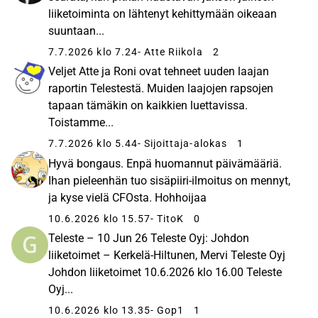
liiketoiminta on lähtenyt kehittymään oikeaan
suuntaan...
7.7.2026 klo 7.24
- Atte Riikola
2
Veljet Atte ja Roni ovat tehneet uuden laajan
raportin Telestestä. Muiden laajojen rapsojen
tapaan tämäkin on kaikkien luettavissa.
Toistamme...
7.7.2026 klo 5.44
- Sijoittaja-alokas
1
Hyvä bongaus. Enpä huomannut päivämääriä.
Ihan pieleenhän tuo sisäpiiri-ilmoitus on mennyt,
ja kyse vielä CFOsta. Hohhoijaa
10.6.2026 klo 15.57
- TitoK
0
Teleste – 10 Jun 26 Teleste Oyj: Johdon
liiketoimet – Kerkelä-Hiltunen, Mervi Teleste Oyj
Johdon liiketoimet 10.6.2026 klo 16.00 Teleste
Oyj...
10.6.2026 klo 13.35
- Gop1
1