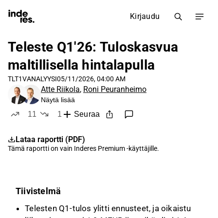
Kirjaudu
Teleste Q1'26: Tuloskasvua
maltillisella hintalapulla
TLT1V
ANALYYSI
05/11/2026, 04:00 AM
Atte Riikola
,
Roni Peuranheimo
Näytä lisää
11
1
Seuraa
tykkää
ei tykkää
Lataa raportti (PDF)
Tämä raportti on vain
Inderes Premium
-käyttäjille.
Tiivistelmä
Telesten Q1-tulos ylitti ennusteet, ja oikaistu