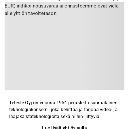
EUR) indikoi nousuvaraa ja ennusteemme ovat vielä
alle yhtiön tavoitetason.
Teleste Oyj on vuonna 1954 perustettu suomalainen
teknologiakonserni, joka kehittää ja tarjoaa video- ja
laajakaistateknologioita sekä niihin liittyviä
palveluita. Teleste toimii tietoliikenneoperaattorien
Lue lisää yhtiösivulla