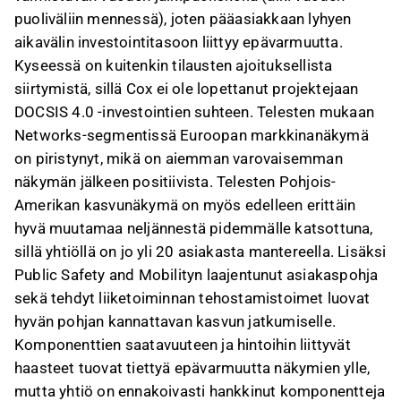
puoliväliin mennessä), joten pääasiakkaan lyhyen
aikavälin investointitasoon liittyy epävarmuutta.
Kyseessä on kuitenkin tilausten ajoituksellista
siirtymistä, sillä Cox ei ole lopettanut projektejaan
DOCSIS 4.0 -investointien suhteen. Telesten mukaan
Networks-segmentissä Euroopan markkinanäkymä
on piristynyt, mikä on aiemman varovaisemman
näkymän jälkeen positiivista. Telesten Pohjois-
Amerikan kasvunäkymä on myös edelleen erittäin
hyvä muutamaa neljännestä pidemmälle katsottuna,
sillä yhtiöllä on jo yli 20 asiakasta mantereella. Lisäksi
Public Safety and Mobilityn laajentunut asiakaspohja
sekä tehdyt liiketoiminnan tehostamistoimet luovat
hyvän pohjan kannattavan kasvun jatkumiselle.
Komponenttien saatavuuteen ja hintoihin liittyvät
haasteet tuovat tiettyä epävarmuutta näkymien ylle,
mutta yhtiö on ennakoivasti hankkinut komponentteja