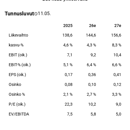
kaapeliverkkojen verkkolaitteiden kehittäjänä,
tuottajana ja myyjänä sekä palvelutoimittajana.
Tunnusluvut
11.05.
Lisäksi yhtiö tarjoaa videovalvontaan ja
matkustajainformaatioon tarvittavia sovelluksia ja
2025
26e
27e
2025
26e
27e
ratkaisuja lähinnä julkisen sektorin asiakkaille sekä
Liikevaihto
138,6
144,6
156,6
raideliikenteeseen. Yhtiön tuotanto tapahtuu
suurimmaksi osaksi Suomessa ja
kasvu-%
4,6 %
4,3 %
8,3 %
tuotekehitystoiminnot yhtiöllä ovat pääosin
EBIT (oik.)
7,1
9,2
10,4
Suomessa, Saksassa ja Puolassa.
EBIT-% (oik.)
5,1 %
6,4 %
6,6 %
EPS (oik.)
0,17
0,36
0,41
Osinko
0,08
0,10
0,12
Osinko %
2,1 %
2,7 %
3,3 %
P/E (oik.)
22,3
10,2
9,0
EV/EBITDA
7,5
5,8
5,0