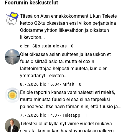
Foorumin keskustelut
Tässä on Aten ennakkokommentit, kun Teleste
kertoo Q2-tuloksestaan ensi viikon perjantaina
Odotamme yhtiön liikevaihdon ja oikaistun
liikevoiton...
eilen
- Sijoittaja-alokas
0
Olet oikeassa asian suhteen ja itse uskon et
fuusio siirtää asioita, mutta ei coxin
laitetoimittajaa helposti muuteta, kun olen
ymmärtänyt Telesten...
8.7.2026 klo 16.04
- Mifalt
0
En ole raportin kanssa varsinaisesti eri mieltä,
mutta minusta fuusio ei saa siinä tarpeeksi
painoarvoa. Itse näen tämän niin, että fuusio ja...
7.7.2026 klo 14.37
- Teletappi
1
Telesteä ollut kyllä nyt viime vuodet mukava
seurata, kun pitkän haastavan jakson jälkeen