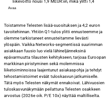
liikevoitto nousi 1,9 MEUR:iin, mikä ylitti 1,4
MEUR:n ennusteen.
Avaa
Yhtiö toisti näkymänsä, odottaen 140-160
MEUR:n liikevaihtoa ja 7-10 MEUR:n oikaistua
Toistamme Telesten lisää-suosituksen ja 4,2 euron
liiketulosta tälle vuodelle, painottuen H2:lle.
tavoitehinnan. Yhtiön Q1-tulos ylitti ennusteemme ja
Networks-segmentin Euroopan markkinan
olemme tarkistaneet ennusteitamme lievästi
piristyminen ja Public Safety and Mobilityn
ylöspäin. Vaikka Networks-segmentissä suurimman
laajentunut asiakaspohja tukevat tuloskasvun
asiakkaan fuusio luo vielä lähineljänneksinä
jatkumista.
epävarmuutta tilausten kehitykseen, tarjoaa Euroopan
Telesten osakkeen arvostus (2026e oik. P/E
markkinan piristyminen sekä molemmissa
10x) on maltillinen, ja DCF-malli indikoi
liiketoiminnoissa laajentunut asiakaspohja ja tehdyt
nousuvaraa, mikä tekee riski-tuottosuhteesta
tehostamistoimet eväät tuloskasvun jatkumiselle.
kiinnostavan.
Tätä myös Telesten näkymät ennakoivat. Lähivuosien
Tämä sisältö on tekoälyn tuottamaa. Anna siihen
tuloskasvunäkymään peilattuna Telesten osakkeen
liittyvää palautetta Inderesin
foorumilla
.
arvostus (2026e oik. P/E 10x) näyttää maltilliselta.