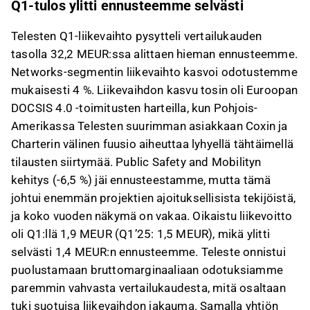
Q1-tulos ylitti ennusteemme selvästi
Telesten Q1-liikevaihto pysytteli vertailukauden
tasolla 32,2 MEUR:ssa alittaen hieman ennusteemme.
Networks-segmentin liikevaihto kasvoi odotustemme
mukaisesti 4 %. Liikevaihdon kasvu tosin oli Euroopan
DOCSIS 4.0 -toimitusten harteilla, kun Pohjois-
Amerikassa Telesten suurimman asiakkaan Coxin ja
Charterin välinen fuusio aiheuttaa lyhyellä tähtäimellä
tilausten siirtymää. Public Safety and Mobilityn
kehitys (-6,5 %) jäi ennusteestamme, mutta tämä
johtui enemmän projektien ajoituksellisista tekijöistä,
ja koko vuoden näkymä on vakaa. Oikaistu liikevoitto
oli Q1:llä 1,9 MEUR (Q1’25: 1,5 MEUR), mikä ylitti
selvästi 1,4 MEUR:n ennusteemme. Teleste onnistui
puolustamaan bruttomarginaaliaan odotuksiamme
paremmin vahvasta vertailukaudesta, mitä osaltaan
tuki suotuisa liikevaihdon jakauma. Samalla yhtiön