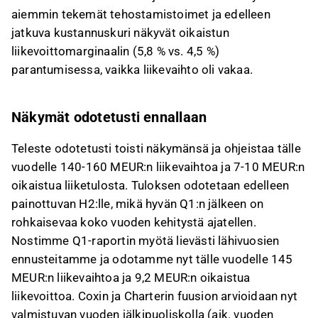
aiemmin tekemät tehostamistoimet ja edelleen
jatkuva kustannuskuri näkyvät oikaistun
liikevoittomarginaalin (5,8 % vs. 4,5 %)
parantumisessa, vaikka liikevaihto oli vakaa.
Näkymät odotetusti ennallaan
Teleste odotetusti toisti näkymänsä ja ohjeistaa tälle
vuodelle 140-160 MEUR:n liikevaihtoa ja 7-10 MEUR:n
oikaistua liiketulosta. Tuloksen odotetaan edelleen
painottuvan H2:lle, mikä hyvän Q1:n jälkeen on
rohkaisevaa koko vuoden kehitystä ajatellen.
Nostimme Q1-raportin myötä lievästi lähivuosien
ennusteitamme ja odotamme nyt tälle vuodelle 145
MEUR:n liikevaihtoa ja 9,2 MEUR:n oikaistua
liikevoittoa. Coxin ja Charterin fuusion arvioidaan nyt
valmistuvan vuoden jälkipuoliskolla (aik. vuoden