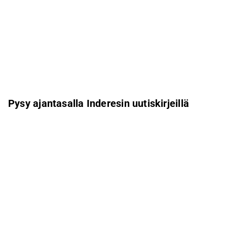
Pysy ajantasalla Inderesin uutiskirjeillä
Aamukatsaus
Pohjoismaiden uutiskirje
Pohjoismaiset tapahtumat
Inderes Femme
Sähköpostiosoite