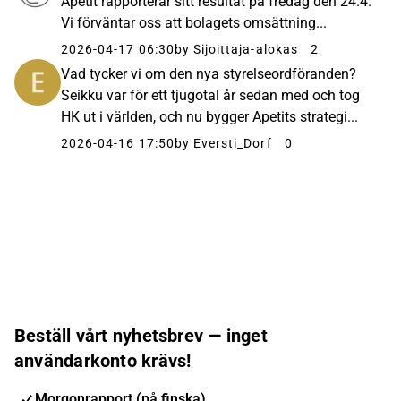
Apetit rapporterar sitt resultat på fredag den 24.4.
Vi förväntar oss att bolagets omsättning...
2026-04-17 06:30
by Sijoittaja-alokas
2
Vad tycker vi om den nya styrelseordföranden?
Seikku var för ett tjugotal år sedan med och tog
HK ut i världen, och nu bygger Apetits strategi...
2026-04-16 17:50
by Eversti_Dorf
0
Beställ vårt nyhetsbrev — inget
användarkonto krävs!
Morgonrapport (på finska)