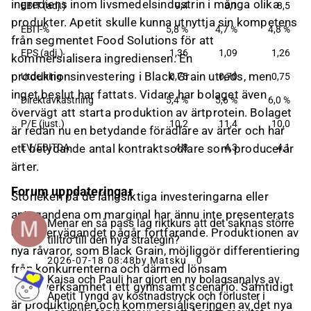
ingrediens inom livsmedelsindustrin i många olika
EBIT (adj.)
9,4
8,1
8,5
produkter. Apetit skulle kunna utnyttja sin kompetens
EBIT-%
5,8 %
4,7 %
4,8 %
från segmentet Food Solutions för att
EPS (adj.)
1,36
1,09
1,26
kommersialisera ingrediensen. En
produktionsinvestering i Black Grain utreds, men
Utdelning
0,75
0,70
0,75
inget beslut har fattats. Vidare har bolaget även
Direktavkastning
5,4 %
5,6 %
6,0 %
övervägt att starta produktion av ärtprotein. Bolaget
P/E (just.)
10,2
11,4
10,0
är redan nu en betydande förädlare av ärter och har
ett betydande antal kontraktsodlare som producerar
EV/EBITDA
4,8
4,3
4,1
ärter.
Forum uppdateringar
Storleken på de långsiktiga investeringarna eller
antagandena om marginal har ännu inte presenterats
Menar en så pass låg riktkurs att det saknas större
och övervägandet pågår fortfarande. Produktionen av
tilltro till den nya strategin?
nya råvaror, som Black Grain, möjliggör differentiering
2026-07-18 08:48
by Matsku
0
från konkurrenterna och därmed lönsam
Kaisa och Pauli har gjort en ny bolagsanalys av
affärsverksamhet i ett gynnsamt scenario. Samtidigt
Apetit Tyngd av kostnadstryck och förluster i
är produktionen och kommersialiseringen av det nya