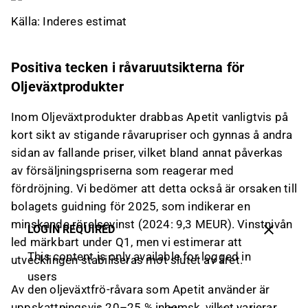
Källa: Inderes estimat
Positiva tecken i råvaruutsikterna för
Oljeväxtprodukter
Inom Oljeväxtprodukter drabbas Apetit vanligtvis på
kort sikt av stigande råvarupriser och gynnas å andra
sidan av fallande priser, vilket bland annat påverkas
av försäljningspriserna som reagerar med
fördröjning. Vi bedömer att detta också är orsaken till
bolagets guidning för 2025, som indikerar en
minskande rörelsevinst (2024: 9,3 MEUR). Vinstnivån
LOGIN REQUIRED
led märkbart under Q1, men vi estimerar att
This content is only available for logged in
utvecklingen stabiliseras mot slutet av året.
users
Av den oljeväxtfrö-råvara som Apetit använder är
uppskattningsvis 20–25 % inhemsk, vilket varierar