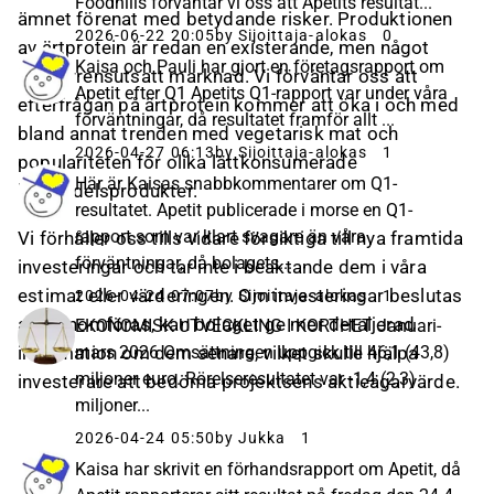
Foodhills förväntar vi oss att Apetits resultat...
ämnet förenat med betydande risker. Produktionen
2026-06-22 20:05
by Sijoittaja-alokas
0
av ärtprotein är redan en existerande, men något
Kaisa och Pauli har gjort en företagsrapport om
konkurrensutsatt marknad. Vi förväntar oss att
Apetit efter Q1 Apetits Q1-rapport var under våra
efterfrågan på ärtprotein kommer att öka i och med
förväntningar, då resultatet framför allt ...
bland annat trenden med vegetarisk mat och
2026-04-27 06:13
by Sijoittaja-alokas
1
populariteten för olika lättkonsumerade
Här är Kaisas snabbkommentarer om Q1-
livsmedelsprodukter.
resultatet. Apetit publicerade i morse en Q1-
rapport som var klart svagare än våra
Vi förhåller oss tills vidare försiktiga till nya framtida
förväntningar, då bolagets...
investeringar och tar inte i beaktande dem i våra
estimat eller värderingen. Om investeringar beslutas
2026-04-24 07:07
by Sijoittaja-alokas
1
att genomföras, kan bolaget ge mer detaljerad
EKONOMISK UTVECKLING I KORTHET Januari-
information om dem senare, vilket skulle hjälpa
mars 2026 Omsättningen uppgick till 46,1 (43,8)
miljoner euro. Rörelseresultatet var -1,4 (2,3)
investerare att bedöma projektsens aktieägarvärde.
miljoner...
2026-04-24 05:50
by Jukka
1
Kaisa har skrivit en förhandsrapport om Apetit, då