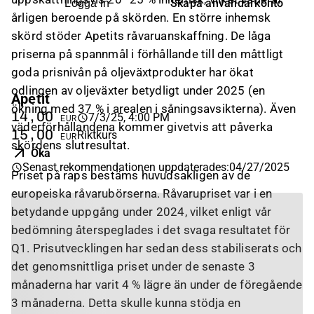
Skapa användarkonto
Logga in
årligen beroende på skörden. En större inhemsk
skörd stöder Apetits råvaruanskaffning. De låga
priserna på spannmål i förhållande till den måttligt
goda prisnivån på oljeväxtprodukter har ökat
odlingen av oljeväxter betydligt under 2025 (en
Apetit
ökning med 37 % i arealen i såningsavsikterna). Även
14,00
7/3/25, 4:00 PM
EUR
väderförhållandena kommer givetvis att påverka
15,00
Riktkurs
EUR
skördens slutresultat.
Öka
Senast rekommendationen uppdaterades
:
04/27/2025
Priset på raps bestäms huvudsakligen av de
europeiska råvarubörserna. Råvarupriset var i en
betydande uppgång under 2024, vilket enligt vår
bedömning återspeglades i det svaga resultatet för
Q1. Prisutvecklingen har sedan dess stabiliserats och
det genomsnittliga priset under de senaste 3
månaderna har varit 4 % lägre än under de föregående
3 månaderna. Detta skulle kunna stödja en