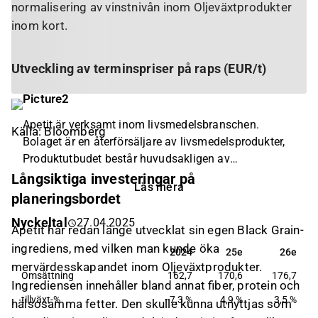
normalisering av vinstnivån inom Oljeväxtprodukter
inom kort.
Utveckling av terminspriser på raps (EUR/t)
Apetit är verksamt inom livsmedelsbranschen.
Källa: Bloomberg
Bolaget är en återförsäljare av livsmedelsprodukter,
Produktutbudet består huvudsakligen av
vegetabiliska livsmedelslösningar,
Långsiktiga investeringar på
Läs mera
grönsaksprodukter, frysta måltider samt fisk och
planeringsbordet
skaldjur. Störst verksamhet återfinns inom den
Nyckeltal
27.04.2025
nordiska marknaden. Bolaget grundades
Apetit har redan länge utvecklat sin egen Black Grain-
ursprungligen under 1950 och har sitt huvudkontor i
ingrediens, med vilken man kunde öka
2024
25e
26e
2024
25e
26e
Helsingfors.
mervärdesskapandet inom Oljeväxtprodukter.
Omsättning
162,7
170,6
176,7
Ingrediensen innehåller bland annat fiber, protein och
tillväxt-%
−7,3 %
4,9 %
3,5 %
hälsosamma fetter. Den skulle kunna utnyttjas som