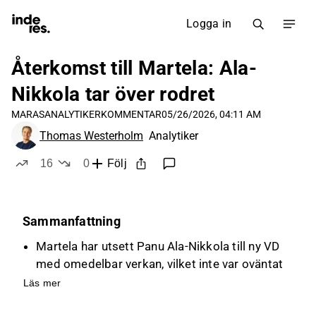
Logga in
Återkomst till Martela: Ala-
Nikkola tar över rodret
MARAS
ANALYTIKERKOMMENTAR
05/26/2026, 04:11 AM
Thomas Westerholm
Analytiker
16
0
Följ
likes
dislikes
Sammanfattning
Martela har utsett Panu Ala-Nikkola till ny VD
med omedelbar verkan, vilket inte var oväntat
med tanke på företagets utmaningar.
Läs mer
Ala-Nikkola har tidigare erfarenhet från Martela