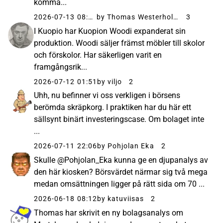
komma...
2026-07-13 08:01
by Thomas Westerholm
3
I Kuopio har Kuopion Woodi expanderat sin
produktion. Woodi säljer främst möbler till skolor
och förskolor. Har säkerligen varit en
framgångsrik...
2026-07-12 01:51
by viljo
2
Uhh, nu befinner vi oss verkligen i börsens
berömda skräpkorg. I praktiken har du här ett
sällsynt binärt investeringscase. Om bolaget inte
...
2026-07-11 22:06
by Pohjolan Eka
2
Skulle @Pohjolan_Eka kunna ge en djupanalys av
den här kiosken? Börsvärdet närmar sig två mega
medan omsättningen ligger på rätt sida om 70 ...
2026-06-18 08:12
by katuviisas
2
Thomas har skrivit en ny bolagsanalys om