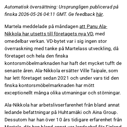
och andra ledande befattningar, vilket kan
Automatisk översättning: Ursprungligen publicerad på
underlätta hans anpassning till den nya rollen.
finska 2026-05-26 04:11 GMT. Ge feedback
här
.
Analytikern bedömer att Ala-Nikkolas
bakgrund gör honom väl lämpad att förbättra
Martela meddelade på måndagen
att Panu Ala-
Martelass resultat och hantera den ansträngda
Nikkola har utsetts till företagets nya VD
, med
balansräkningen.
omedelbar verkan. VD-bytet var i sig ingen stor
överraskning med tanke på Martelass utveckling, då
Detta innehåll är skapat av AI. Du kan lämna feedback
företaget och hela den finska
om det på Inderes
forum
.
kontorsmöbelmarknaden har haft det mycket tufft de
senaste åren. Ala-Nikkola ersätter Ville Taipale, som
har lett företaget sedan 2021 och under vars tid den
finska kontorsmöbelmarknaden har mött
exceptionellt många olika utmaningar och störningar.
Ala-Nikkola har arbetslivserfarenhet från bland annat
ledande befattningar på Huhtamäki och Aina Group.
Dessutom har han över 10 års tidigare erfarenhet från