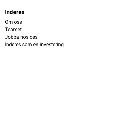
Inderes
Om oss
Teamet
Jobba hos oss
Inderes som en investering
Tjänster för börsbolag
Vår plattform
FAQ
Q&A
Servicevillkor
Integritetspolicy
Disclaimer