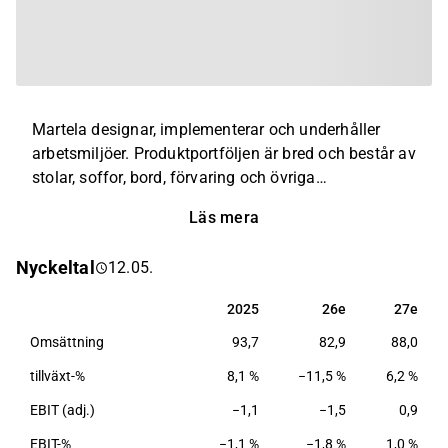
Martela designar, implementerar och underhåller
arbetsmiljöer. Produktportföljen är bred och består av
stolar, soffor, bord, förvaring och övriga
kontorstillbehör. Utöver det erbjuds ett brett utbud av
Läs mera
tjänster som berör ergonomisk vägledning,
kontorsinredning, design, behovsanalys och
Nyckeltal
12.05.
lokalunderhåll, samt flytt- och återvinningstjänster.
Bolaget har sitt huvudkontor i Helsingfors.
2025
26e
27e
2025
26e
27e
Omsättning
93,7
82,9
88,0
tillväxt-%
8,1 %
−11,5 %
6,2 %
EBIT (adj.)
−1,1
−1,5
0,9
EBIT-%
−1,1 %
−1,8 %
1,0 %