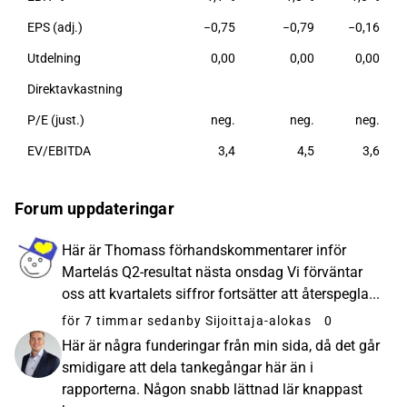
EPS (adj.)
−0,75
−0,79
−0,16
Utdelning
0,00
0,00
0,00
Direktavkastning
P/E (just.)
neg.
neg.
neg.
EV/EBITDA
3,4
4,5
3,6
Forum uppdateringar
Här är Thomass förhandskommentarer inför
Martelás Q2-resultat nästa onsdag Vi förväntar
oss att kvartalets siffror fortsätter att återspegla...
för 7 timmar sedan
by Sijoittaja-alokas
0
Här är några funderingar från min sida, då det går
smidigare att dela tankegångar här än i
rapporterna. Någon snabb lättnad lär knappast