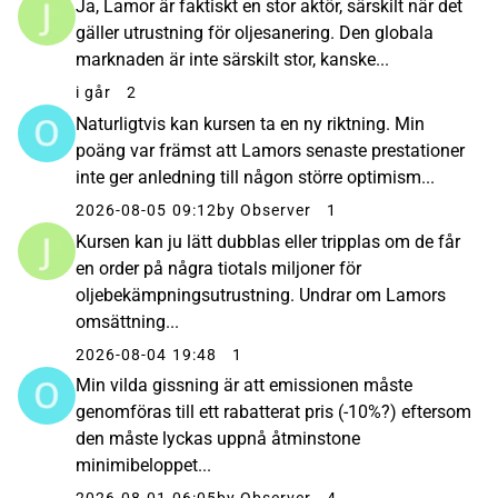
Ja, Lamor är faktiskt en stor aktör, särskilt när det
gäller utrustning för oljesanering. Den globala
marknaden är inte särskilt stor, kanske...
i går
2
Naturligtvis kan kursen ta en ny riktning. Min
poäng var främst att Lamors senaste prestationer
inte ger anledning till någon större optimism...
2026-08-05 09:12
by Observer
1
Kursen kan ju lätt dubblas eller tripplas om de får
en order på några tiotals miljoner för
oljebekämpningsutrustning. Undrar om Lamors
omsättning...
2026-08-04 19:48
1
Min vilda gissning är att emissionen måste
genomföras till ett rabatterat pris (-10%?) eftersom
den måste lyckas uppnå åtminstone
minimibeloppet...