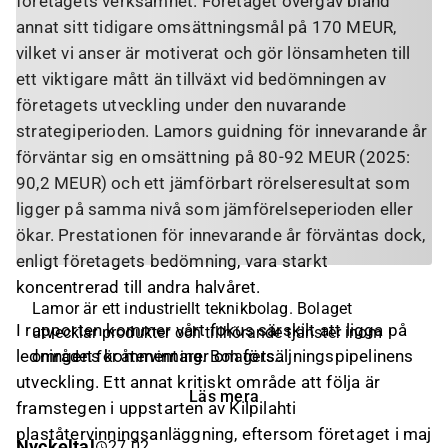
företagets verksamhet. Företaget övergav bland
annat sitt tidigare omsättningsmål på 170 MEUR,
vilket vi anser är motiverat och gör lönsamheten till
ett viktigare mått än tillväxt vid bedömningen av
företagets utveckling under den nuvarande
strategiperioden. Lamors guidning för innevarande år
förväntar sig en omsättning på 80-92 MEUR (2025:
90,2 MEUR) och ett jämförbart rörelseresultat som
ligger på samma nivå som jämförelseperioden eller
ökar. Prestationen för innevarande år förväntas dock,
enligt företagets bedömning, vara starkt
koncentrerad till andra halvåret.
Lamor är ett industriellt teknikbolag. Bolaget
I rapporten kommer vårt fokus särskilt att ligga på
utvecklar produkter och tillhörande tjänster inom
ledningens kommentarer om försäljningspipelinens
området för återvinning. Bolagets
specialistkompetens återfinns inom utveckling av
utveckling. Ett annat kritiskt område att följa är
Läs mera
system som används inom avfallshantering och
framstegen i uppstarten av Kilpilahti
vattenrening. Utöver huvudverksamheten erbjuds
plaståtervinningsanläggning, eftersom företaget i maj
Nyckeltal
27.02.