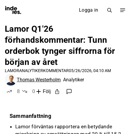
Logga in
Lamor Q1'26
förhandskommentar: Tunn
orderbok tynger siffrorna för
början av året
LAMOR
ANALYTIKERKOMMENTAR
05/26/2026, 04:10 AM
Thomas Westerholm
Analytiker
8
0
Följ
likes
dislikes
Sammanfattning
Lamor förväntas rapportera en betydande
minskning av omsättningen med 20 % till 15,2