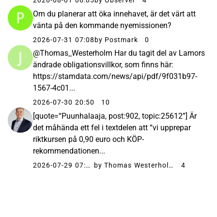
2026-08-01 06:05
by Observer
4
Om du planerar att öka innehavet, är det värt att
vänta på den kommande nyemissionen?
2026-07-31 07:08
by Postmark
0
@Thomas_Westerholm Har du tagit del av Lamors
ändrade obligationsvillkor, som finns här:
https://stamdata.com/news/api/pdf/9f031b97-
1567-4c01...
2026-07-30 20:50
10
[quote=“Puunhalaaja, post:902, topic:25612”] Är
det måhända ett fel i textdelen att “vi upprepar
riktkursen på 0,90 euro och KÖP-
rekommendationen...
2026-07-29 07:36
by Thomas Westerholm
4