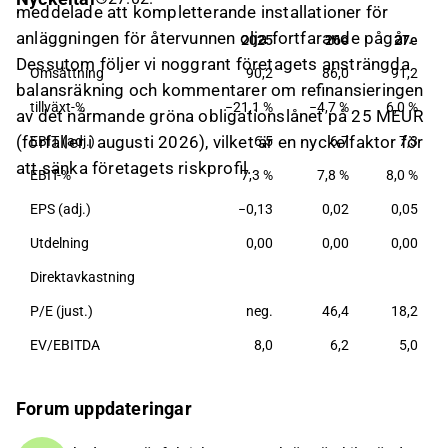
rådgivning och installationstjänster. Kunderna
meddelade att kompletterande installationer för
återfinns inom varierande sektorer med störst
anläggningen för återvunnen olja fortfarande pågår.
2025
26e
27e
2025
26e
27e
inriktning mot avfallshantering.
Dessutom följer vi noggrant företagets ansträngda
Omsättning
90,2
86,0
91,2
balansräkning och kommentarer om refinansieringen
tillväxt-%
−21,1 %
−4,7 %
6,0 %
av det närmande gröna obligationslånet på 25 MEUR
(förfaller i augusti 2026), vilket är en nyckelfaktor för
EBIT (adj.)
6,5
6,7
7,3
att sänka företagets riskprofil.
EBIT-%
7,3 %
7,8 %
8,0 %
EPS (adj.)
−0,13
0,02
0,05
Utdelning
0,00
0,00
0,00
Direktavkastning
P/E (just.)
neg.
46,4
18,2
EV/EBITDA
8,0
6,2
5,0
Forum uppdateringar