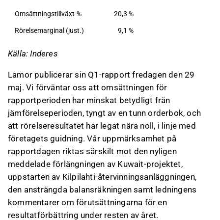
om det på Inderes
forum
.
Omsättningstillväxt-%
-20,3 %
Rörelsemarginal (just.)
9,1 %
Källa: Inderes
Lamor publicerar sin Q1-rapport fredagen den 29
maj. Vi förväntar oss att omsättningen för
rapportperioden har minskat betydligt från
jämförelseperioden, tyngt av en tunn orderbok, och
att rörelseresultatet har legat nära noll, i linje med
företagets guidning. Vår uppmärksamhet på
rapportdagen riktas särskilt mot den nyligen
meddelade förlängningen av Kuwait-projektet,
uppstarten av Kilpilahti-återvinningsanläggningen,
den ansträngda balansräkningen samt ledningens
kommentarer om förutsättningarna för en
resultatförbättring under resten av året.