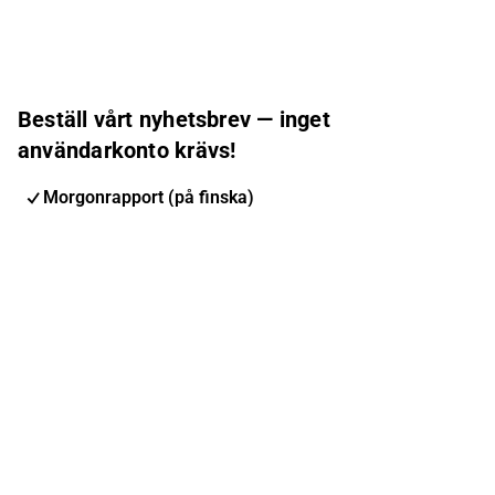
Beställ vårt nyhetsbrev — inget
användarkonto krävs!
Morgonrapport (på finska)
Inderes nyhetsbrev
Nordic Events
Inderes Femme
E-postadress
Prenumerera