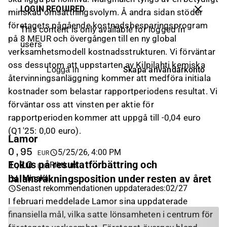
LOGIN REQUIRED
minskad omsättningsvolym. Å andra sidan stöder
företagets pågående kostnadsbesparingsprogram
This content is only available for logged in
på 8 MEUR och övergången till en ny global
users
verksamhetsmodell kostnadsstrukturen. Vi förväntar
oss dessutom att uppstarten av Kilpilahti kemiska
Skapa användarkonto
Logga in
återvinningsanläggning kommer att medföra initiala
kostnader som belastar rapportperiodens resultat. Vi
förväntar oss att vinsten per aktie för
rapportperioden kommer att uppgå till -0,04 euro
(Q1'25: 0,00 euro).
Lamor
0,95
5/25/26, 4:00 PM
EUR
Fokus på resultatförbättring och
1,10
Riktkurs
EUR
balansräkningsposition under resten av året
Minska
Senast rekommendationen uppdaterades
:
02/27
I februari meddelade Lamor sina uppdaterade
finansiella mål, vilka satte lönsamheten i centrum för