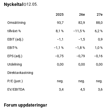
Nyckeltal
12.05.
lokalunderhåll, samt flytt- och återvinningstjänster.
Bolaget har sitt huvudkontor i Helsingfors.
2025
26e
27e
2025
26e
27e
Omsättning
93,7
82,9
88,0
tillväxt-%
8,1 %
−11,5 %
6,2 %
EBIT (adj.)
−1,1
−1,5
0,9
EBIT-%
−1,1 %
−1,8 %
1,0 %
EPS (adj.)
−0,75
−0,79
−0,16
Utdelning
0,00
0,00
0,00
Direktavkastning
P/E (just.)
neg.
neg.
neg.
EV/EBITDA
3,4
4,5
3,6
Forum uppdateringar