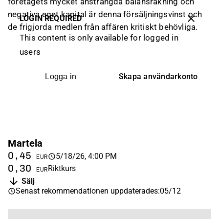
företagets mycket ansträngda balansräkning och
negativa eget kapital är denna försäljningsvinst och
LOGIN REQUIRED
de frigjorda medlen från affären kritiskt behövliga.
This content is only available for logged in
users
Skapa användarkonto
Logga in
Martela
0,45
5/18/26, 4:00 PM
EUR
0,30
Riktkurs
EUR
Sälj
Senast rekommendationen uppdaterades
:
05/12