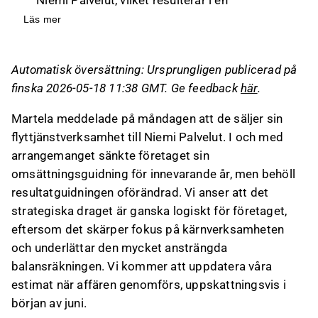
försäljningsvinst på cirka 1 MEUR som stödjer
Läs mer
en ansträngd balansräkning.
Företaget sänkte sin omsättningsguidning för
Automatisk översättning: Ursprungligen publicerad på
innevarande år med 5 MEUR, men behöll
finska 2026-05-18 11:38 GMT. Ge feedback
här
.
resultatguidningen oförändrad, vilket indikerar
låg marginal för den sålda verksamheten.
Martela meddelade på måndagen att de säljer sin
Affären innebär att Martela övergår till en
flyttjänstverksamhet till Niemi Palvelut. I och med
partnerskapsmodell för flyttjänster, vilket
arrangemanget sänkte företaget sin
möjliggör fortsatt erbjudande av Martela
omsättningsguidning för innevarande år, men behöll
Lifecycle-tjänstekoncept utan
resultatguidningen oförändrad. Vi anser att det
effektivitetsnackdelar.
strategiska draget är ganska logiskt för företaget,
Den strategiska avyttringen frigör resurser för
eftersom det skärper fokus på kärnverksamheten
att fokusera på kärnverksamheten och
och underlättar den mycket ansträngda
förbättra resultatet, men köpeskillingen för
balansräkningen. Vi kommer att uppdatera våra
affären har inte offentliggjorts.
estimat när affären genomförs, uppskattningsvis i
början av juni.
Detta innehåll är skapat av AI. Du kan lämna feedback