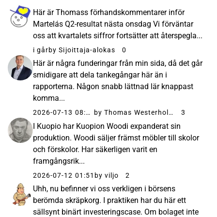
Här är Thomass förhandskommentarer inför
Martelás Q2-resultat nästa onsdag Vi förväntar
oss att kvartalets siffror fortsätter att återspegla...
i går
by Sijoittaja-alokas
0
Här är några funderingar från min sida, då det går
smidigare att dela tankegångar här än i
rapporterna. Någon snabb lättnad lär knappast
komma...
2026-07-13 08:01
by Thomas Westerholm
3
I Kuopio har Kuopion Woodi expanderat sin
produktion. Woodi säljer främst möbler till skolor
och förskolor. Har säkerligen varit en
framgångsrik...
2026-07-12 01:51
by viljo
2
Uhh, nu befinner vi oss verkligen i börsens
berömda skräpkorg. I praktiken har du här ett
sällsynt binärt investeringscase. Om bolaget inte