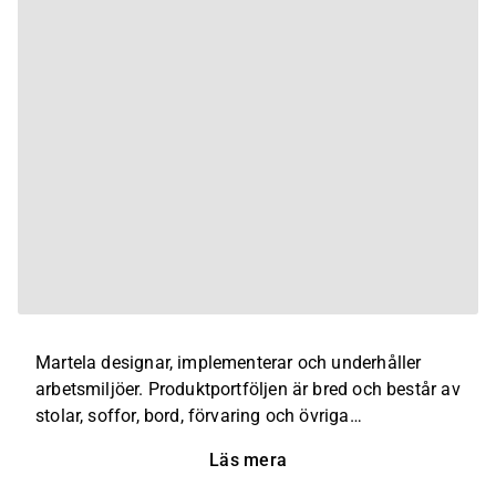
Martela designar, implementerar och underhåller
arbetsmiljöer. Produktportföljen är bred och består av
stolar, soffor, bord, förvaring och övriga
kontorstillbehör. Utöver det erbjuds ett brett utbud av
Läs mera
tjänster som berör ergonomisk vägledning,
kontorsinredning, design, behovsanalys och