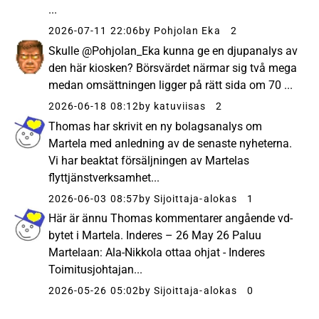
...
2026-07-11 22:06
by Pohjolan Eka
2
Skulle @Pohjolan_Eka kunna ge en djupanalys av
den här kiosken? Börsvärdet närmar sig två mega
medan omsättningen ligger på rätt sida om 70 ...
2026-06-18 08:12
by katuviisas
2
Thomas har skrivit en ny bolagsanalys om
Martela med anledning av de senaste nyheterna.
Vi har beaktat försäljningen av Martelas
flyttjänstverksamhet...
2026-06-03 08:57
by Sijoittaja-alokas
1
Här är ännu Thomas kommentarer angående vd-
bytet i Martela. Inderes – 26 May 26 Paluu
Martelaan: Ala-Nikkola ottaa ohjat - Inderes
Toimitusjohtajan...
2026-05-26 05:02
by Sijoittaja-alokas
0