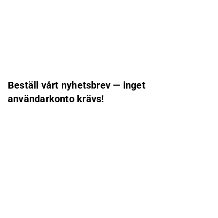
Beställ vårt nyhetsbrev — inget
användarkonto krävs!
Morgonrapport (på finska)
Inderes nyhetsbrev
Nordic Events
Inderes Femme
E-postadress