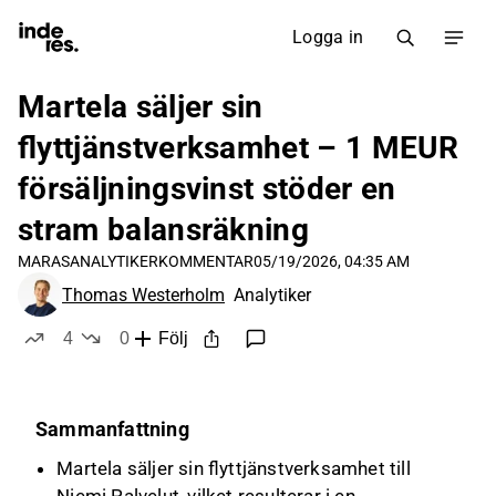
Logga in
Martela säljer sin
flyttjänstverksamhet – 1 MEUR
försäljningsvinst stöder en
stram balansräkning
MARAS
ANALYTIKERKOMMENTAR
05/19/2026, 04:35 AM
Thomas Westerholm
Analytiker
4
0
Följ
likes
dislikes
Sammanfattning
Martela säljer sin flyttjänstverksamhet till
Niemi Palvelut, vilket resulterar i en