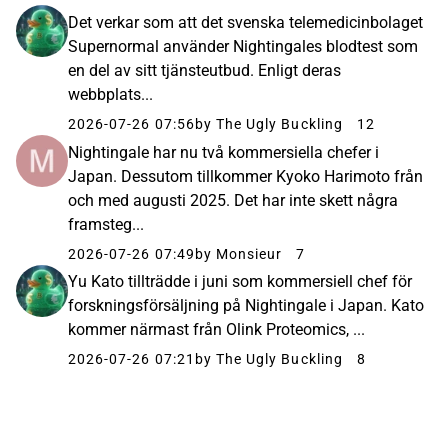
Det verkar som att det svenska telemedicinbolaget
Supernormal använder Nightingales blodtest som
en del av sitt tjänsteutbud. Enligt deras
webbplats...
2026-07-26 07:56
by The Ugly Buckling
12
Nightingale har nu två kommersiella chefer i
Japan. Dessutom tillkommer Kyoko Harimoto från
och med augusti 2025. Det har inte skett några
framsteg...
2026-07-26 07:49
by Monsieur
7
Yu Kato tillträdde i juni som kommersiell chef för
forskningsförsäljning på Nightingale i Japan. Kato
kommer närmast från Olink Proteomics, ...
2026-07-26 07:21
by The Ugly Buckling
8