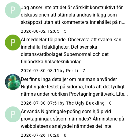
Jag anser inte att det är särskilt konstruktivt för
diskussionen att stämpla andras inlägg som
skräppost utan att kommentera innehållet på n...
2026-08-02 12:05
5
AI meddelar följande. Observera att svaren kan
innehålla felaktigheter. Det svenska
distansvårdbolaget Supernormal och det
finländska hälsoteknikbolag...
2026-07-30 08:11
by Pertti
7
Det finns inga detaljer om hur man använder
Nightingale-testet på sidorna, trots att det tydligt
nämns under rubriken Provtagningsnätverk. Lite...
2026-07-30 07:51
by The Ugly Buckling
0
Används Nightingale-poäng som hjälp vid
provtagningar, såsom nämndes? Åtminstone på
webbplatsens analysdel nämndes det inte.
2026-07-26 10:20
0