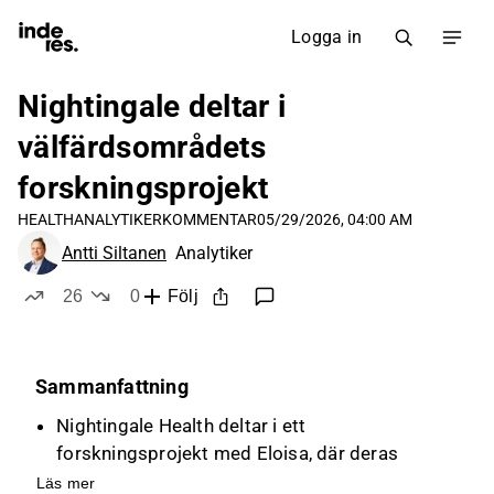
Logga in
Nightingale deltar i
välfärdsområdets
forskningsprojekt
HEALTH
ANALYTIKERKOMMENTAR
05/29/2026, 04:00 AM
Antti Siltanen
Analytiker
26
0
Följ
likes
dislikes
Sammanfattning
Nightingale Health deltar i ett
forskningsprojekt med Eloisa, där deras
blodanalysteknologi kombineras med digital
Läs mer