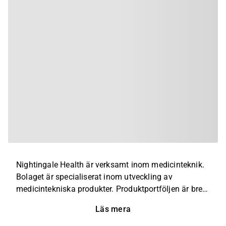
Nightingale Health är verksamt inom medicinteknik.
Bolaget är specialiserat inom utveckling av
medicintekniska produkter. Produktportföljen är bred
och inkluderar plattformar och tjänster inom
Läs mera
blodanalyser som används i sjukdomsförebyggande
syfte. Utöver huvudverksamheten erbjuds även