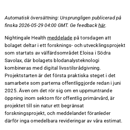
livsstilsrådgivning, vilket är ett första praktiskt
steg i deras samarbete.
Automatisk översättning: Ursprungligen publicerad på
Projektet "Hyvinvointilahja" erbjuder gratis
finska 2026-05-29 04:00 GMT. Ge feedback
här
.
hälsokontroller för vissa åldersgrupper och
syftar till att utvärdera verksamhetsmodellens
Nightingale Health
meddelade
på torsdagen att
effekt innan ett bredare införande.
bolaget deltar i ett forsknings- och utvecklingsprojekt
Trots projektets strategiska betydelse förblir
som startats av välfärdsområdet Eloisa i Södra
dess omedelbara ekonomiska omfattning
Savolax, där bolagets blodanalysteknologi
måttlig, och Nightingale behöver mångdubbla
kombineras med digital livsstilsrådgivning.
sin omsättning för att nå lönsamhet.
Projektstarten är det första praktiska steget i det
För framtida värdering och
samarbete som parterna offentliggjorde redan i juni
investerarberättelse är det avgörande om
2025. Även om det rör sig om en uppmuntrande
Nightingale kan omvandla liknande piloter till
öppning inom sektorn för offentlig primärvård, är
kontinuerlig verksamhet inom offentlig hälso-
projektet till sin natur ett begränsat
och sjukvård.
forskningsprojekt, och meddelandet föranleder
därför inga omedelbara revideringar av våra estimat.
Detta innehåll är skapat av AI. Du kan lämna feedback
om det på Inderes
forum
.