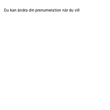
Du kan ändra din prenumeration när du vill
Följ oss på våra kanaler i social media
Inderes Forum
Youtube
Facebook
Instagram
X (Twitter)
Tiktok
Linkedin
Ta kontakt