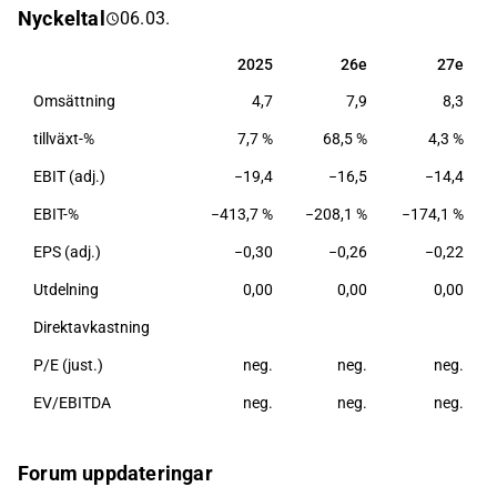
Nyckeltal
06.03.
service och tillhörande kringtjänster. Verksamheten
drivs globalt med störst närvaro i Europa.
2025
26e
27e
2025
26e
27e
Omsättning
4,7
7,9
8,3
tillväxt-%
7,7 %
68,5 %
4,3 %
EBIT (adj.)
−19,4
−16,5
−14,4
EBIT-%
−413,7 %
−208,1 %
−174,1 %
EPS (adj.)
−0,30
−0,26
−0,22
Utdelning
0,00
0,00
0,00
Direktavkastning
P/E (just.)
neg.
neg.
neg.
EV/EBITDA
neg.
neg.
neg.
Forum uppdateringar