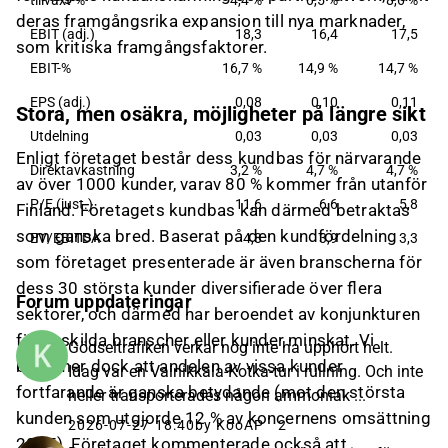
tillväxt-%
4,4 %
0,5 %
8,6 %
deras framgångsrika expansion till nya marknader,
EBIT (adj.)
18,3
16,4
17,5
som kritiska framgångsfaktorer.
EBIT-%
16,7 %
14,9 %
14,7 %
EPS (adj.)
0,08
0,10
0,11
Stora, men osäkra, möjligheter på längre sikt
Utdelning
0,03
0,03
0,03
Enligt företaget består dess kundbas för närvarande
Direktavkastning
3,2 %
4,7 %
4,7 %
av över 1000 kunder, varav 80 % kommer från utanför
P/E (just.)
11,6
6,6
5,8
Finland. Företagets kundbas kan därmed betraktas
som ganska bred. Baserat på den kundfördelning
EV/EBITDA
4,8
3,9
3,3
som företaget presenterade är även branscherna för
dess 30 största kunder diversifierade över flera
Forum uppdateringar
sektorer, och därmed har beroendet av konjunkturen
för enskilda branscher eller kunder minskat. Vi
Gödseltrafiken verkar nog inte ha upphört helt.
bedömer dock att andelen av vissa kunder
Idag var en Vainikkala-Kotka-tur i rullning. Och inte
fortfarande är ganska betydande (mot den största
heller transporterades någon ammoniak ...
kunden som utgjorde 12 % av koncernens omsättning
2026-07-27 18:40
by KooAP
2
2025). Företaget kommenterade också att