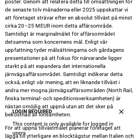
poster. Genom att relatera detta till omsättningen för
de senaste tolv månaderna eller 2025 uppskattar vi
att företaget strävar efter en absolut tillväxt på minst
cirka 20–25 MEUR inom detta affärsområde.
Samtidigt är marginalmålet för affärsområdet
detsamma som koncernens mål. Enligt vår
uppfattning tyder målsättningarna och gårdagens
presentationer på att fokus för närvarande ligger
starkt på att expandera det internationella
järnvägsaffärsområdet. Samtidigt indikerar detta
också, enligt vår mening, att en liknande tillväxt i
andra mer mogna järnvägsaffärsområden (North Rail,
finska terminal- och speditionsverksamheten) är
nästan omöjlig att uppnå utan att det sker på
LOGIN REQUIRED
bekostnad av lönsamheten.
This content is only available for logged in
För att uppnå tillväxtmålet planerar företaget att
users
lägga till ytterligare en blocktågstur mellan Italien och