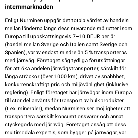
samtidigt som en stark finansiell ställning
internmarknaden
upprätthålls.
Enligt Nurminen uppgår det totala värdet av handeln
Detta innehåll är skapat av AI. Du kan lämna feedback
mellan länderna längs dess nuvarande målrutter inom
om det på Inderes
forum
.
Europa till uppskattningsvis 7–10 BEUR per år
(handel mellan Sverige och Italien samt Sverige och
Spanien), varav endast mindre än 5 % transporteras
med järnväg. Företaget såg tydliga förutsättningar
för att öka andelen järnvägstransporter, särskilt för
långa sträckor (över 1000 km), drivet av snabbhet,
konkurrenskraftigt pris och miljövänlighet (inklusive
reglering). Enligt företaget har järnvägar inom Europa
till stor del använts för transport av bulkprodukter
(t.ex. mineraler), medan Nurminen ser möjligheter att
transportera särskilt konsumtionsvaror och annat
styckegods med järnväg. Företaget ansåg att dess
multimodala expertis, som bygger på järnvägar, var