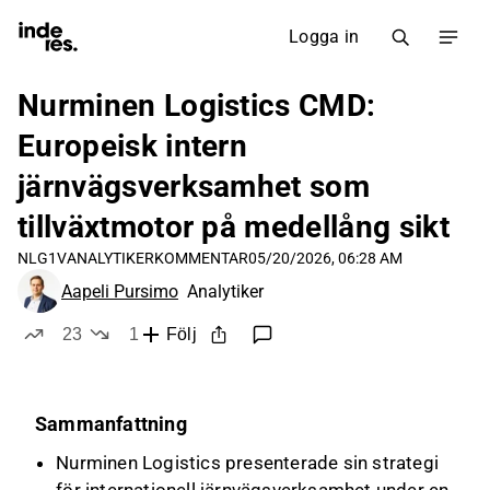
Logga in
Nurminen Logistics CMD:
Europeisk intern
järnvägsverksamhet som
tillväxtmotor på medellång sikt
NLG1V
ANALYTIKERKOMMENTAR
05/20/2026, 06:28 AM
Aapeli Pursimo
Analytiker
23
1
Följ
likes
dislike
Sammanfattning
Nurminen Logistics presenterade sin strategi
för internationell järnvägsverksamhet under en