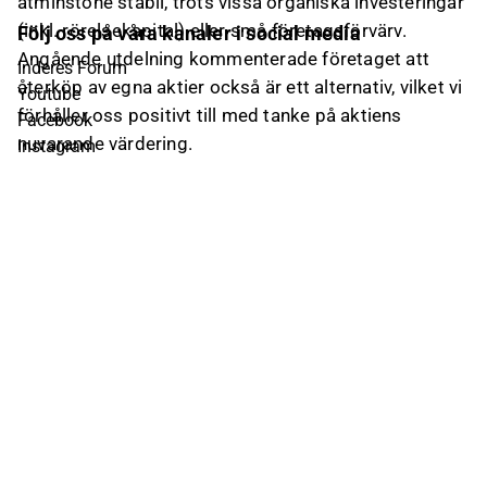
åtminstone stabil, trots vissa organiska investeringar
(inkl. rörelsekapital) eller små företagsförvärv.
Följ oss på våra kanaler i social media
Angående utdelning kommenterade företaget att
Inderes Forum
återköp av egna aktier också är ett alternativ, vilket vi
Youtube
förhåller oss positivt till med tanke på aktiens
Facebook
nuvarande värdering.
Instagram
X (Twitter)
Tiktok
Linkedin
Ta kontakt
info@inderes.fi
+358 10 219 4690
Porkkalankatu 5
00180 Helsinki