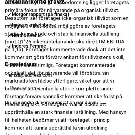
användarkonto krävs!
exakt ordning. Enligt vår bedömning ligger företagets
primära fokus för närvarande på organisk tillväxt.
Morgonrapport (på finska)
Dessutom ser företaget icke-organisk tillväxt som en
Inderes nyhetsbrev
möjlighet, vilket också möjliggörs av företagets
starka kassaflöde och stabila finansiella ställning
Nordic Events
(mot Q1’26 icke-räntebärande skulder/LTM EBITDA
Inderes Femme
på 1,1x). Företaget kommenterade dock att det inte
kommer att göra förvärv enbart för tillväxtens skull,
E-postadress
vilket vi finner rimligt. Företaget kommenterade
också att det för närvarande vill förbättra sin
marknadsförståelse ytterligare, vilket gör att vi
Prenumerera
bedömer att eventuella större kompletterande
företagsförvärv sannolikt kommer att ske först på
Du kan ändra din prenumeration när du vill
medellång sikt. Företagets mål är också att
upprätthålla en stark finansiell ställning. Med hänsyn
till helheten bedömer vi att företaget i princip
kommer att kunna upprätthålla sin utdelning