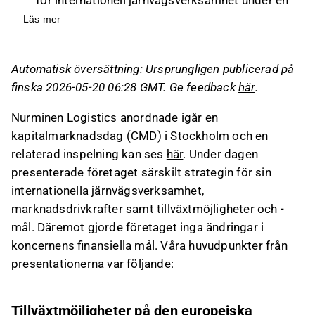
kapitalmarknadsdag, med fokus på
Läs mer
tillväxtmöjligheter inom den europeiska
internmarknaden, där järnvägstransporter kan
Automatisk översättning: Ursprungligen publicerad på
öka sin andel av handeln.
finska 2026-05-20 06:28 GMT. Ge feedback
här
.
Företaget siktar på att fördubbla
omsättningen för den internationella
Nurminen Logistics anordnade igår en
järnvägsverksamheten inom 2–3 år, med en
kapitalmarknadsdag (CMD) i Stockholm och en
plan att lägga till nya rutter och öka
relaterad inspelning kan ses
här
. Under dagen
blocktågsturer mellan Italien och Sverige.
presenterade företaget särskilt strategin för sin
Nurminen ser stora men osäkra möjligheter på
internationella järnvägsverksamhet,
längre sikt, särskilt om den geopolitiska
marknadsdrivkrafter samt tillväxtmöjligheter och -
situationen normaliseras, vilket kan öppna för
mål. Däremot gjorde företaget inga ändringar i
återupprättandet av den direkta nordliga
koncernens finansiella mål. Våra huvudpunkter från
rutten.
presentationerna var följande:
Kapitalallokeringen fokuserar på organisk
tillväxt, med möjligheter för icke-organisk
tillväxt genom selektiva företagsförvärv,
Tillväxtmöjligheter på den europeiska