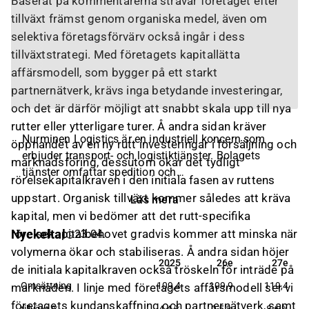
Baserat på kommentarerna strävar företaget efter
tillväxt främst genom organiska medel, även om
selektiva företagsförvärv också ingår i dess
tillväxtstrategi. Med företagets kapitallätta
affärsmodell, som bygger på ett starkt
partnernätverk, krävs inga betydande investeringar,
och det är därför möjligt att snabbt skala upp till nya
rutter eller ytterligare turer. Å andra sidan kräver
Nurminen Logistics är en industriell koncern som
öppnandet av en ny rutt investeringar i försäljning och
erbjuder transport- och logistiktjänster. Bolagets
marknadsföring, dessutom ökar det tydligt
tjänster omfattar spedition och
rörelsekapitalkraven i den initiala fasen av ruttens
frakthanteringstjänster via järnvägstransport, där
uppstart. Organisk tillväxt kommer således att kräva
Läs mera
störst marknad återfinns på den nordiska- samt
kapital, men vi bedömer att det rutt-specifika
baltiska marknaden. I övrigt erbjuds anpassade
rörelsekapitalbehovet gradvis kommer att minska när
Nyckeltal
23.04.
tjänster för diverse projekt, samt tillgången till
volymerna ökar och stabiliseras. Å andra sidan höjer
terminalservice. Bolaget grundades år 1886 och har
2025
26e
27e
2025
26e
27e
de initiala kapitalkraven också tröskeln för inträde på
sitt huvudkontor i Helsingfors.
Omsättning
109,4
109,9
119,4
marknaden. I linje med företagets affärsmodell ser vi
företagets kundanskaffning och partnernätverk, samt