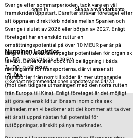
Sverige efter sommarperioden, tack vare en väl
Skapa användarkonto
Logga in
framskriden uppstart. Därefter strävar företaget efter
att öppna en direktförbindelse mellan Spanien och
Sverige i slutet av 2026 eller början av 2027. Enligt
företaget har en enskild ruttur en
omsättningspotential på över 10 MEUR per år på
Nurminen Logistics
längre sikt, vilket återspeglar potentialen för organisk
0,86
5/19/26, 4:00 PM
EUR
tillväxt. Detta kräver dock full beläggning i båda
1,00
Riktkurs
EUR
riktningarna för transporterna, där vi anser att
Öka
transporter från norr till söder är mer utmanande
Senast rekommendationen uppdaterades
:
04/23
(mot den tidigare utmaningen med den norra rutten
från Europa till Kina). Enligt företaget är det möjligt
att göra en enskild tur lönsam inom cirka sex
månader, men vi bedömer att det kommer att ta över
ett år att uppnå nästan full potential för
ruttöppningar, särskilt på nya marknader.