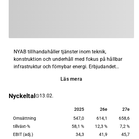
NYAB tillhandahåller tjänster inom teknik,
konstruktion och underhåll med fokus på hållbar
infrastruktur och förnybar energi. Erbjudandet
omfattar vägar, järnvägar, broar, flygplatser, vind-
Läs mera
och solkraft samt kraftnät. Dessutom
tillhandahåller NYAB olika typer av anläggningar
Nyckeltal
13.02.
för industrikunder. NYAB är verksamt i Sverige och
Finland inom både privat och offentlig sektor.
2025
26e
27e
2025
26e
27e
Omsättning
547,0
614,1
658,6
tillväxt-%
58,1 %
12,3 %
7,2 %
EBIT (adj.)
34,3
41,9
45,7