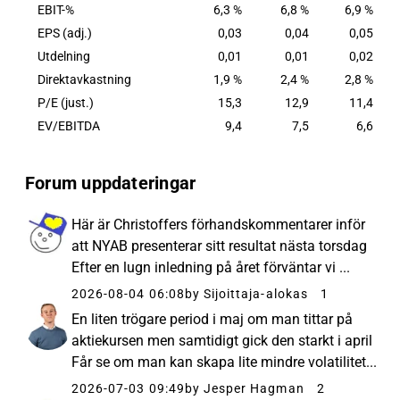
EBIT-%
6,3 %
6,8 %
6,9 %
EPS (adj.)
0,03
0,04
0,05
Utdelning
0,01
0,01
0,02
Direktavkastning
1,9 %
2,4 %
2,8 %
P/E (just.)
15,3
12,9
11,4
EV/EBITDA
9,4
7,5
6,6
Forum uppdateringar
Här är Christoffers förhandskommentarer inför
att NYAB presenterar sitt resultat nästa torsdag
Efter en lugn inledning på året förväntar vi ...
2026-08-04 06:08
by Sijoittaja-alokas
1
En liten trögare period i maj om man tittar på
aktiekursen men samtidigt gick den starkt i april
Får se om man kan skapa lite mindre volatilitet...
2026-07-03 09:49
by Jesper Hagman
2