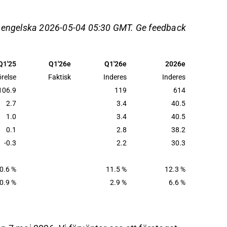
 en förväntad omsättning på 614 MEUR.
motsvarar en EBIT-marginal på 2,9 %, trots
å engelska 2026-05-04 05:30 GMT. Ge feedback
sering av personalutnyttjandet.
tstilldelningar, som Uppsala Spårväg och
Q1'25
Q1'26e
Q1'26e
2026e
s, vilket kan påverka tillväxtutsikterna och
relse
Faktisk
Inderes
Inderes
106.9
119
614
det på Inderes
forum
.
2.7
3.4
40.5
1.0
3.4
40.5
0.1
2.8
38.2
-0.3
2.2
30.3
0.6 %
11.5 %
12.3 %
0.9 %
2.9 %
6.6 %