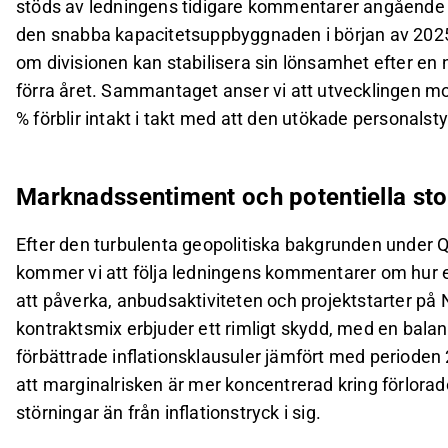
stöds av ledningens tidigare kommentarer angående 
den snabba kapacitetsuppbyggnaden i början av 2025
om divisionen kan stabilisera sin lönsamhet efter en 
förra året. Sammantaget anser vi att utvecklingen mo
% förblir intakt i takt med att den utökade personalsty
Marknadssentiment och potentiella stor
Efter den turbulenta geopolitiska bakgrunden under Q
kommer vi att följa ledningens kommentarer om hur e
att påverka, anbudsaktiviteten och projektstarter på
kontraktsmix erbjuder ett rimligt skydd, med en bala
förbättrade inflationsklausuler jämfört med perioden
att marginalrisken är mer koncentrerad kring förlorade
störningar än från inflationstryck i sig.