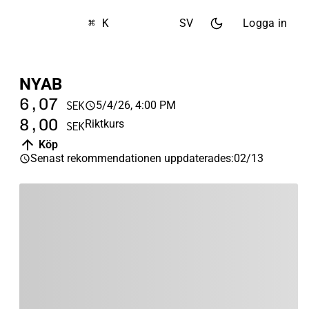
⌘ K
SV
Logga in
NYAB
6,07
5/4/26, 4:00 PM
SEK
8,00
Riktkurs
SEK
Köp
Senast rekommendationen uppdaterades
:
02/13