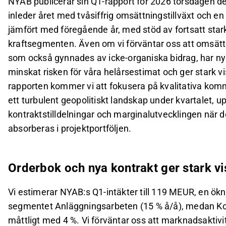
NYAB publicerar sin Q1-rapport för 2026 torsdagen den
inleder året med tvåsiffrig omsättningstillväxt och en 
jämfört med föregående år, med stöd av fortsatt stark
kraftsegmenten. Även om vi förväntar oss att omsättn
som också gynnades av icke-organiska bidrag, har ny
minskat risken för våra helårsestimat och ger stark visi
rapporten kommer vi att fokusera på kvalitativa ko
ett turbulent geopolitiskt landskap under kvartalet, u
kontraktstilldelningar och marginalutvecklingen när d
absorberas i projektportföljen.
Orderbok och nya kontrakt ger stark vis
Vi estimerar NYAB:s Q1-intäkter till 119 MEUR, en ökn
segmentet Anläggningsarbeten (15 % å/å), medan K
måttligt med 4 %. Vi förväntar oss att marknadsaktivite