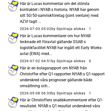
Här är Lucas kommentar om det största
kontraktet i NYAB:s historia. NYAB har genom
sitt 50/50-samriskföretag (joint venture) med
AZVI tagit ...
2026-07-03 05:02
by Sijoittaja-alokas
1
Här är Lucas kommentarer om hur NYAB
tecknade ett föravtal gällande SSAB:s
logistikfacilitet NYAB har ingått ett Early Works-
avtal (EWA) med...
2026-07-02 04:51
by Sijoittaja-alokas
0
Här är en bolagsrapport om NYAB från
Christoffer efter Q1-rapporten NYAB:s Q1-rapport
underskred våra prognoser gällande både
omsättning och...
2026-05-08 06:33
by Sijoittaja-alokas
1
Här är Christoffers snabbkommentarer efter Q1-
resultatet. NYAB:s Q1-resultat underskred våra