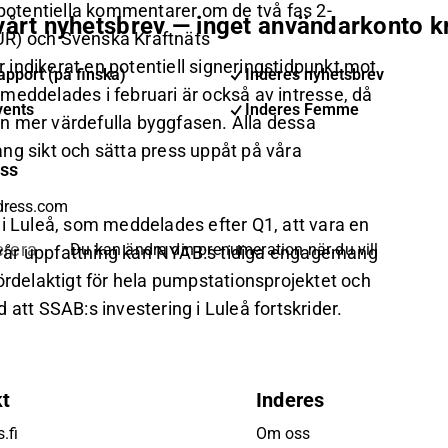
 potentiella kommentarer om de två fas 2-
 vårt nyhetsbrev — inget användarkonto k
UR) och Svenska Kraftnäts
indikerat en potentiell signeringstidpunkt mot
pport (på finska)
Inderes nyhetsbrev
meddelades i februari är också av intresse, då
vents
Inderes Femme
n mer värdefulla byggfasen. Alla dessa
lång sikt och sätta press uppåt på våra
ess
Luleå, som meddelades efter Q1, att vara en
rera
Du kan ändra din prenumeration när du vill
gt vår uppfattning kan NYAB:s tidiga engagemang
ördelaktigt för hela pumpstationsprojektet och
ed att SSAB:s investering i Luleå fortskrider.
kt
Inderes
.fi
Om oss