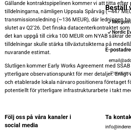
Gällande kontraktspipelinen kommer vi att titta efter
Beställ
tilldelningarna, nämligen Uppsala Spårväg (~447 ME
transmissionsledning (~136 MEUR), där ledningen har 
Morgonra
slutet av Q2'26. Det finska datacenterkontraktet som 
Nordic E
det kan uppgå till cirka 100 MEUR om NYAB säkrar de
tilldelningar skulle stärka tillväxtutsikterna på medel
E-postadr
nuvarande estimat.
Slutligen kommer Early Works Agreement med SSAB i 
Prenume
ytterligare observationspunkt för mer detaljer. Enli
och etablerade lokala närvaro positionera företaget f
potentiellt för ytterligare infrastrukturarbete i takt m
Följ oss på våra kanaler i
Ta konta
social media
info@inderes