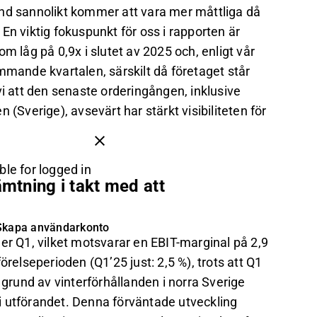
and sannolikt kommer att vara mer måttliga då
En viktig fokuspunkt för oss i rapporten är
m låg på 0,9x i slutet av 2025 och, enligt vår
mmande kvartalen, särskilt då företaget står
vi att den senaste orderingången, inklusive
(Sverige), avsevärt har stärkt visibiliteten för
ble for logged in
ämtning i takt med att
Skapa användarkonto
er Q1, vilket motsvarar en EBIT-marginal på 2,9
örelseperioden (Q1’25 just: 2,5 %), trots att Q1
rund av vinterförhållanden i norra Sverige
n i utförandet. Denna förväntade utveckling