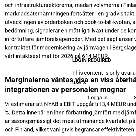
och infrastruktursektorerna, medan volymerna i Finl
marknadsåterhämtningen fortsätter i en gradvis takt. 
utvecklingen av orderboken och book-to-bill-kvoten, so
bedömning, signalerar en måttlig tillväxt under de ko
inför tuffare jämförelseperioder. Med det sagt anser 
kontraktet för modernisering av järnvägen i Bergslagen 
vårt intäktsestimat för 2026 på 614 MEUR.
LOGIN REQUIRED
This content is only availa
Marginalerna väntas visa en viss återh
users
integrationen av personalen mognar
Logga in
Vi estimerar att NYAB:s EBIT uppgår till 3,4 MEUR und
%. Detta innebär en liten förbättring jämfört med jämf
är säsongsmässigt det mest utmanande kvartalet på g
och Finland, vilket vanligtvis begränsar effektivitete