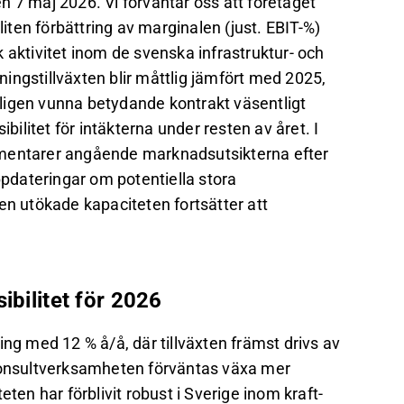
 7 maj 2026. Vi förväntar oss att företaget
liten förbättring av marginalen (just. EBIT-%)
 aktivitet inom de svenska infrastruktur- och
ingstillväxten blir måttlig jämfört med 2025,
ligen vunna betydande kontrakt väsentligt
bilitet för intäkterna under resten av året. I
mmentarer angående marknadsutsikterna efter
ppdateringar om potentiella stora
en utökade kapaciteten fortsätter att
ibilitet för 2026
ing med 12 % å/å, där tillväxten främst drivs av
onsultverksamheten förväntas växa mer
ten har förblivit robust i Sverige inom kraft-