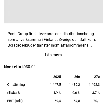
Posti Group är ett leverans- och distributionsbolag
som är verksamma i Finland, Sverige och Baltikum.
Bolaget erbjuder tjänster inom affärsområdena:
Posttjänster, e-handel och leveranstjänster samt
Läs mera
distributions- och logistiktjänster. Posttjänsterna
omfattar leveranstjänster, brev (både företags- och
Nyckeltal
30.04.
konsumentbrev) och tidnings- och tidskriftsleverans.
E-handel och leveranstjänsterna omfattar
2025
26e
27e
2025
26e
27e
paketleveranstjänster och styckegods i Finland och
Omsättning
1 447,5
1 439,2
1 492,3
Baltikum.
tillväxt-%
−4,9 %
−0,6 %
3,7 %
EBIT (adj.)
69,4
64,8
70,1