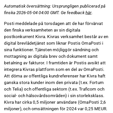
och offentlig sektor, men verksamheten har
Automatisk översättning: Ursprungligen publicerad på
gått med förlust och haft svaga
finska 2026-05-04 04:00 GMT. Ge feedback
här
.
balansräkningsnyckeltal.
Förvärvet anses förmånligt för Posti, då det
Posti meddelade på torsdagen att de har förvärvat
ger kapacitet för utveckling av digitala
den finska verksamheten av sin digitala
brevlådor och minskar konkurrensen.
postkonkurrent Kivra. Kivras verksamhet består av en
Affären påverkar inte omedelbart synen på
digital brevlådetjänst som liknar Postis OmaPosti i
Posti som investeringsobjekt, men dess
sina funktioner. Tjänsten möjliggör sändning och
effekter kommer att beaktas i framtida
mottagning av digitala brev och dokument samt
estimat.
betalning av fakturor. I framtiden är Postis avsikt att
integrera Kivras plattform som en del av OmaPosti.
Detta innehåll är skapat av AI. Du kan lämna feedback
Att döma av offentliga kundreferenser har Kivra haft
om det på Inderes
forum
.
ganska stora kunder inom den privata (t.ex. Fortum
och Telia) och offentliga sektorn (t.ex. Traficom och
social- och hälsovårdsområden) i sin storleksklass.
Kivra har cirka 0,5 miljoner användare (OmaPosti 2,6
miljoner), och omsättningen för 2024 var 0,25 MEUR.