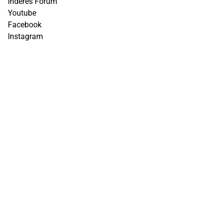
Inderes Forum
Youtube
Facebook
Instagram
X (Twitter)
Tiktok
Linkedin
Ta kontakt
info@inderes.fi
+358 10 219 4690
Porkkalankatu 5
00180 Helsinki
Inderes