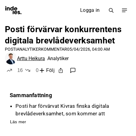
Logga in
Posti förvärvar konkurrentens
digitala brevlådeverksamhet
POSTI
ANALYTIKERKOMMENTAR
05/04/2026, 04:00 AM
Arttu Heikura
Analytiker
16
0
Följ
likes
dislikes
Sammanfattning
Posti har förvärvat Kivras finska digitala
brevlådeverksamhet, som kommer att
integreras i OmaPosti.
Läs mer
Kivra har haft stora kunder inom både privat