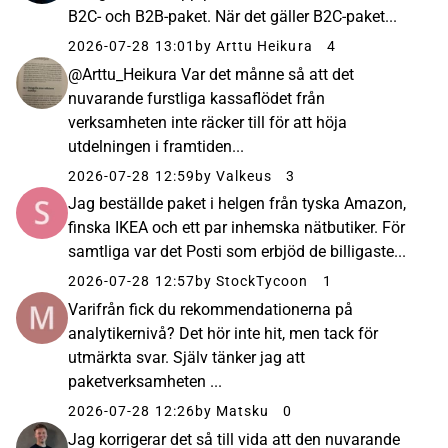
B2C- och B2B-paket. När det gäller B2C-paket...
2026-07-28 13:01
by Arttu Heikura
4
@Arttu_Heikura Var det månne så att det
nuvarande furstliga kassaflödet från
verksamheten inte räcker till för att höja
utdelningen i framtiden...
2026-07-28 12:59
by Valkeus
3
Jag beställde paket i helgen från tyska Amazon,
finska IKEA och ett par inhemska nätbutiker. För
samtliga var det Posti som erbjöd de billigaste...
2026-07-28 12:57
by StockTycoon
1
Varifrån fick du rekommendationerna på
analytikernivå? Det hör inte hit, men tack för
utmärkta svar. Själv tänker jag att
paketverksamheten ...
2026-07-28 12:26
by Matsku
0
Jag korrigerar det så till vida att den nuvarande