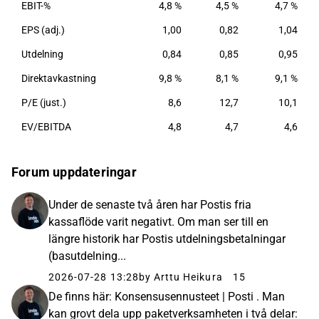
EBIT-%
4,8 %
4,5 %
4,7 %
EPS (adj.)
1,00
0,82
1,04
Utdelning
0,84
0,85
0,95
Direktavkastning
9,8 %
8,1 %
9,1 %
P/E (just.)
8,6
12,7
10,1
EV/EBITDA
4,8
4,7
4,6
Forum uppdateringar
Under de senaste två åren har Postis fria
kassaflöde varit negativt. Om man ser till en
längre historik har Postis utdelningsbetalningar
(basutdelning...
2026-07-28 13:28
by Arttu Heikura
15
De finns här: Konsensusennusteet | Posti . Man
kan grovt dela upp paketverksamheten i två delar: