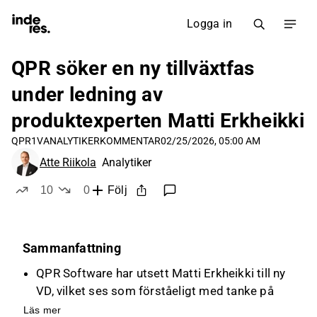
Logga in
QPR söker en ny tillväxtfas
under ledning av
produktexperten Matti Erkheikki
QPR1V
ANALYTIKERKOMMENTAR
02/25/2026, 05:00 AM
Atte Riikola
Analytiker
10
0
Följ
likes
dislikes
Sammanfattning
QPR Software har utsett Matti Erkheikki till ny
VD, vilket ses som förståeligt med tanke på
företagets svaga tillväxttakt de senaste åren.
Läs mer