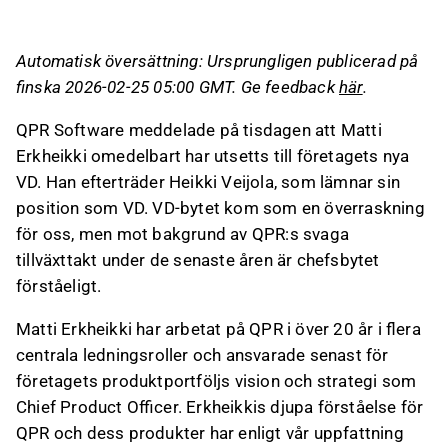
Erkheikki, med över 20 års erfarenhet på QPR,
har en djup förståelse för företagets produkter
Automatisk översättning: Ursprungligen publicerad på
och har varit avgörande för att vinna stora
finska 2026-02-25 05:00 GMT. Ge feedback
här
.
processmining-kunder.
Företaget planerar inga större
QPR Software meddelade på tisdagen att Matti
strategiförändringar och kommer att fortsätta
Erkheikki omedelbart har utsetts till företagets nya
fokusera på att öka SaaS-intäkterna från
VD. Han efterträder Heikki Veijola, som lämnar sin
processmining.
position som VD. VD-bytet kom som en överraskning
Partnerskap i Nordamerika och arrangemang i
för oss, men mot bakgrund av QPR:s svaga
Mellanöstern indikerar ett starkt fokus på
tillväxttakt under de senaste åren är chefsbytet
processmining.
förståeligt.
Detta innehåll är skapat av AI. Du kan lämna feedback
Matti Erkheikki har arbetat på QPR i över 20 år i flera
om det på Inderes
forum
.
centrala ledningsroller och ansvarade senast för
företagets produktportföljs vision och strategi som
Chief Product Officer. Erkheikkis djupa förståelse för
QPR och dess produkter har enligt vår uppfattning