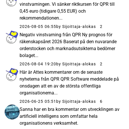
vinstvarningen. Vi sänker riktkursen för QPR till
0,45 euro (tidigare 0,55 EUR) och
rekommendationen...
2026-08-05 06:55
by Sijoittaja-alokas
2
Negativ vinstvarning från QPR Ny prognos för
räkenskapsåret 2026 Baserat på den nuvarande
orderstocken och marknadsutsikterna bedömer
bolaget...
2026-08-04 19:20
by Sijoittaja-alokas
2
Här är Attes kommentarer om de senaste
nyheterna från QPR QPR Software meddelade på
onsdagen att en av de största offentliga
organisationerna...
2026-06-25 05:51
by Sijoittaja-alokas
6
Sanna har en bra kommentar om utvecklingen av
artificiell intelligens som omfattar hela
organisationens verksamhet.