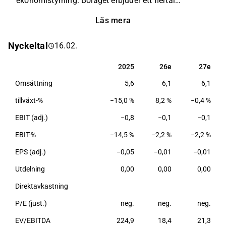
ekonomistyrning. Bolaget erbjuder ett flertal
produkter och lösningar som används för att
Läs mera
analysera och visualisera produktflöden. Utöver
huvudverksamheten erbjuds lösningar inom
Nyckeltal
16.02.
riskhantering samt övriga Business Intelligence (BI)
lösningar. Bolagets huvudkontor ligger i Helsingfors.
2025
26e
27e
2025
26e
27e
Omsättning
5,6
6,1
6,1
tillväxt-%
−15,0 %
8,2 %
−0,4 %
EBIT (adj.)
−0,8
−0,1
−0,1
EBIT-%
−14,5 %
−2,2 %
−2,2 %
EPS (adj.)
−0,05
−0,01
−0,01
Utdelning
0,00
0,00
0,00
Direktavkastning
P/E (just.)
neg.
neg.
neg.
EV/EBITDA
224,9
18,4
21,3