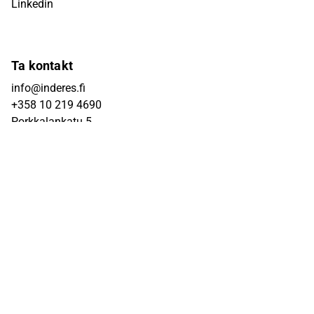
Linkedin
Ta kontakt
info@inderes.fi
+358 10 219 4690
Porkkalankatu 5
00180 Helsinki
Inderes
Om oss
Teamet
Jobba hos oss
Inderes som en investering
Tjänster för börsbolag