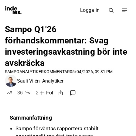
Logga in
Sampo Q1'26
förhandskommentar: Svag
investeringsavkastning bör inte
avskräcka
SAMPO
ANALYTIKERKOMMENTAR
05/04/2026, 09:31 PM
Sauli Vilén
Analytiker
36
2
Följ
likes
dislikes
Sammanfattning
Sampo förväntas rapportera stabilt
operationellt resultat trots svaga