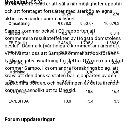
Nyckeltal
05.02.
att Sampo fortsätter att sälja när möjligheter uppstår
privatpersoner. Koncernen består av If P&C,
Topdanmark, Hastings och moderbolaget Sampo.
och att företaget fortsätter med återköp av egna
2025
26e
27e
2025
26e
27e
Sampo grundades år 1909 och har sitt huvudkontor i
aktier även under andra halvåret.
Omsättning
9 078,0
9 507,7
10 079,3
Helsingfors, Finland.
Sampo kommer också i Q1-rapporten att
tillväxt-%
8,2 %
4,7 %
6,0 %
kommentera resultateffekten av Högsta domstolens
EBIT (adj.)
2 436,0
1 705,3
1 883,0
beslut i Danmark (vår tidigare
kommentar
i ärendet).
Vi förväntar oss att Sampo kommer att bokföra en
EBIT-%
26,8 %
17,9 %
18,7 %
tydlig negativ avsättning för detta i Q2, men samtidigt
EPS (adj.)
0,74
0,52
0,59
kommer Sampo, liksom andra försäkringsbolag, att
Utdelning
0,36
0,38
0,40
kräva att den danska staten bär lejonparten av den
Direktavkastning
3,9 %
3,9 %
4,2 %
uppkomna bördan, och hanteringen av detta ärende
kommer sannolikt att ta lång tid.
P/E (just.)
12,5
18,6
16,4
EV/EBITDA
10,8
15,4
13,5
Forum uppdateringar