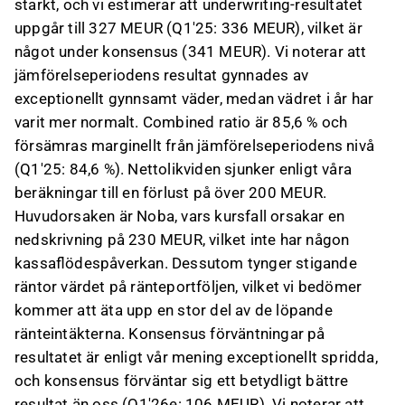
starkt, och vi estimerar att underwriting-resultatet
uppgår till 327 MEUR (Q1'25: 336 MEUR), vilket är
något under konsensus (341 MEUR). Vi noterar att
jämförelseperiodens resultat gynnades av
exceptionellt gynnsamt väder, medan vädret i år har
varit mer normalt. Combined ratio är 85,6 % och
försämras marginellt från jämförelseperiodens nivå
(Q1'25: 84,6 %). Nettolikviden sjunker enligt våra
beräkningar till en förlust på över 200 MEUR.
Huvudorsaken är Noba, vars kursfall orsakar en
nedskrivning på 230 MEUR, vilket inte har någon
kassaflödespåverkan. Dessutom tynger stigande
räntor värdet på ränteportföljen, vilket vi bedömer
kommer att äta upp en stor del av de löpande
ränteintäkterna. Konsensus förväntningar på
resultatet är enligt vår mening exceptionellt spridda,
och konsensus förväntar sig ett betydligt bättre
resultat än oss (Q1'26e: 106 MEUR). Vi noterar att