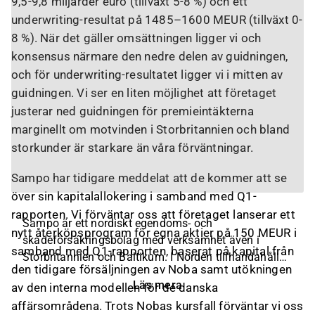
9,5-9,8 miljarder euro (tillväxt 5-8 %) och ett
underwriting-resultat på 1485–1600 MEUR (tillväxt 0-
8 %). När det gäller omsättningen ligger vi och
konsensus närmare den nedre delen av guidningen,
och för underwriting-resultatet ligger vi i mitten av
guidningen. Vi ser en liten möjlighet att företaget
justerar ned guidningen för premieintäkterna
marginellt om motvinden i Storbritannien och bland
storkunder är starkare än våra förväntningar.
Sampo har tidigare meddelat att de kommer att se
över sin kapitalallokering i samband med Q1-
rapporten. Vi förväntar oss att företaget lanserar ett
Sampo är ett nordiskt egendoms- och
nytt återköpsprogram för egna aktier på 150 MEUR i
skadeförsäkringsbolag med verksamhet även i
samband med Q1-rapporten, baserat på kapital från
Storbritannien och Baltikum. I Norden tillhandahåller
den tidigare försäljningen av Noba samt utökningen
Sampo försäkringstjänster i alla länder,
Läs mera
av den interna modellen för de danska
kundsegment och produkter. I Storbritannien erbjuder
affärsområdena. Trots Nobas kursfall förväntar vi oss
bolaget motor- och hemförsäkringar för