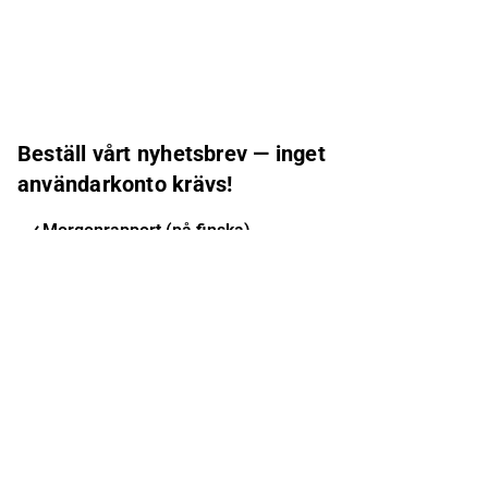
Beställ vårt nyhetsbrev — inget
användarkonto krävs!
Morgonrapport (på finska)
Inderes nyhetsbrev
Nordic Events
Inderes Femme
E-postadress