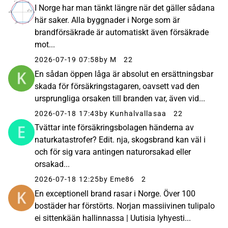
I Norge har man tänkt längre när det gäller sådana
här saker. Alla byggnader i Norge som är
brandförsäkrade är automatiskt även försäkrade
mot...
2026-07-19 07:58
by M
22
En sådan öppen låga är absolut en ersättningsbar
skada för försäkringstagaren, oavsett vad den
ursprungliga orsaken till branden var, även vid...
2026-07-18 17:43
by Kunhalvallasaa
22
Tvättar inte försäkringsbolagen händerna av
naturkatastrofer? Edit. nja, skogsbrand kan väl i
och för sig vara antingen naturorsakad eller
orsakad...
2026-07-18 12:25
by Eme86
2
En exceptionell brand rasar i Norge. Över 100
bostäder har förstörts. Norjan massiivinen tulipalo
ei sittenkään hallinnassa | Uutisia lyhyesti...