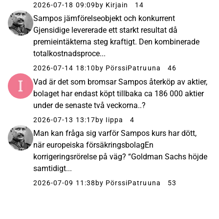
2026-07-18 09:09
by Kirjain
14
Sampos jämförelseobjekt och konkurrent
Gjensidige levererade ett starkt resultat då
premieintäkterna steg kraftigt. Den kombinerade
totalkostnadsproce...
2026-07-14 18:10
by PörssiPatruuna
46
Vad är det som bromsar Sampos återköp av aktier,
bolaget har endast köpt tillbaka ca 186 000 aktier
under de senaste två veckorna..?
2026-07-13 13:17
by Iippa
4
Man kan fråga sig varför Sampos kurs har dött,
när europeiska försäkringsbolag​En
korrigeringsrörelse på väg? “Goldman Sachs höjde
samtidigt...
2026-07-09 11:38
by PörssiPatruuna
53