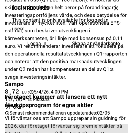
skillnaden i praktiken helt beror på förändringar i
LOGIN REQUIRED
investeringsportföljens värde, och dess betydelse för
This content is only available for logged in
investerare är mycket liten. Vårt operationella EPS-
users
estimat, som beskriver utvecklingen i
kärnverksamheten, är i linje med konsensus på 0,11
Skapa användarkonto
Logga in
euro. Vi rekommenderar investerare att fokusera på
den operationella resultatutvecklingen i Q1-rapporten
och noterar att den positiva marknadsutvecklingen
under Q2 redan har kompenserat en del av Q1:s
svaga investeringsintäkter.
Sampo
8,72
5/4/26, 4:00 PM
EUR
Företaget kommer att lansera ett nytt
10,00
Riktkurs
EUR
återköpsprogram för egna aktier
Öka
Senast rekommendationen uppdaterades
:
02/05
Vi förväntar oss att Sampo upprepar sin guidning för
2026, där företaget förväntar sig premieintäkter på