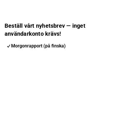
Beställ vårt nyhetsbrev — inget
användarkonto krävs!
Morgonrapport (på finska)
Inderes nyhetsbrev
Nordic Events
Inderes Femme
E-postadress
Prenumerera