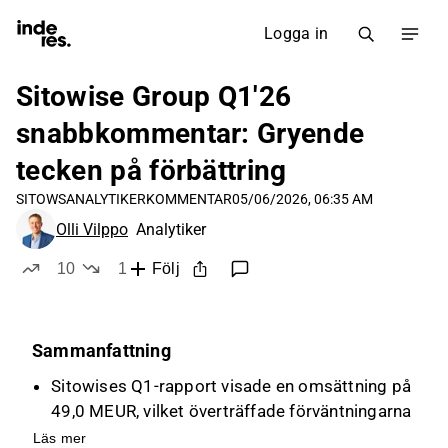
Logga in
Sitowise Group Q1'26
snabbkommentar: Gryende
tecken på förbättring
SITOWS
ANALYTIKERKOMMENTAR
05/06/2026, 06:35 AM
Olli Vilppo
Analytiker
10
1
Följ
likes
dislike
Sammanfattning
Sitowises Q1-rapport visade en omsättning på
49,0 MEUR, vilket överträffade förväntningarna
på 48,3 MEUR, främst tack vare Infra-
Läs mer