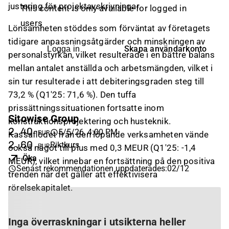
justering för projektavskrivningar.
This content is only available for logged in
users
Lönsamheten stöddes som förväntat av företagets
tidigare anpassningsåtgärder och minskningen av
Skapa användarkonto
Logga in
personalstyrkan, vilket resulterade i en bättre balans
mellan antalet anställda och arbetsmängden, vilket i
sin tur resulterade i att debiteringsgraden steg till
73,2 % (Q1'25: 71,6 %). Den tuffa
prissättningssituationen fortsatte inom
Sitowise Group
konstruktionsprojektering och husteknik.
2,40
5/5/26, 4:00 PM
EUR
Kassaflödet från den löpande verksamheten vände
2,60
Riktkurs
EUR
också något till plus med 0,3 MEUR (Q1'25: -1,4
Öka
MEUR), vilket innebar en fortsättning på den positiva
Senast rekommendationen uppdaterades
:
02/12
trenden när det gäller att effektivisera
rörelsekapitalet.
Inga överraskningar i utsikterna heller