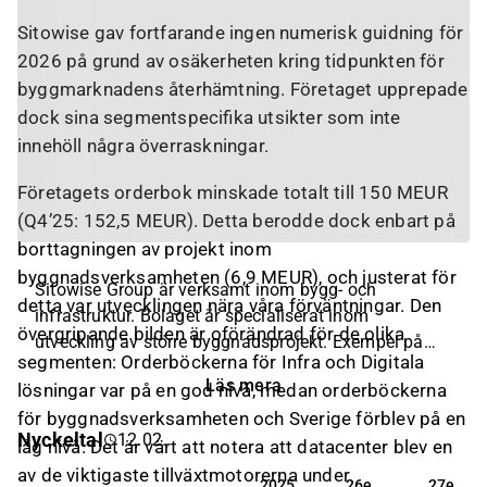
Sitowise gav fortfarande ingen numerisk guidning för
2026 på grund av osäkerheten kring tidpunkten för
byggmarknadens återhämtning. Företaget upprepade
dock sina segmentspecifika utsikter som inte
innehöll några överraskningar.
Företagets orderbok minskade totalt till 150 MEUR
(Q4’25: 152,5 MEUR). Detta berodde dock enbart på
borttagningen av projekt inom
byggnadsverksamheten (6,9 MEUR), och justerat för
Sitowise Group är verksamt inom bygg- och
detta var utvecklingen nära våra förväntningar. Den
infrastruktur. Bolaget är specialiserat inom
övergripande bilden är oförändrad för de olika
utveckling av större byggnadsprojekt. Exempel på
segmenten: Orderböckerna för Infra och Digitala
projekt som bolaget utför inkluderar väg- och
Läs mera
lösningar var på en god nivå, medan orderböckerna
byggkonstruktion, samt rör- och
för byggnadsverksamheten och Sverige förblev på en
underjordskonstruktioner. Projekten utförs på egen
Nyckeltal
12.02.
hand och i samarbete med övriga aktörer inom
låg nivå. Det är värt att notera att datacenter blev en
branschen. Störst verksamhet återfinns inom den
av de viktigaste tillväxtmotorerna under
2025
26e
27e
2025
26e
27e