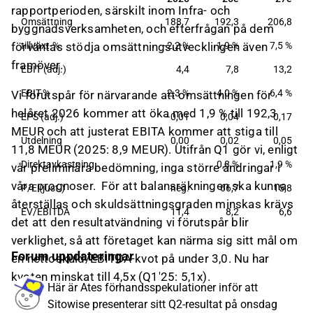
nordiska marknaden, där kunderna återfinns bland
rapportperioden, särskilt inom Infra- och
Omsättning
188,7
192,3
206,8
företagskunder samt offentliga aktörer.
byggnadsverksamheten, och efterfrågan på dem
tillväxt-%
−2,2 %
1,9 %
7,5 %
förväntas stödja omsättningsutvecklingen även
framöver.
EBIT (adj.)
4,4
7,8
13,2
EBIT-%
2,3 %
4,0 %
6,4 %
Vi förutspår för närvarande att omsättningen för
helåret 2026 kommer att öka med 1,9 % till 192,3
EPS (adj.)
−0,01
0,04
0,17
MEUR och att justerat EBITA kommer att stiga till
Utdelning
0,00
0,02
0,05
11,8 MEUR (2025: 8,9 MEUR). Utifrån Q1 gör vi, enligt
Direktavkastning
0,8 %
1,9 %
vår preliminära bedömning, inga större ändringar i
våra prognoser. För att balansräkningen ska kunna
P/E (just.)
neg.
66,7
15,8
återställas och skuldsättningsgraden minskas krävs
EV/EBITDA
11,4
8,2
6,6
det att den resultatvändning vi förutspår blir
verklighet, så att företaget kan närma sig sitt mål om
Forum uppdateringar
en nettoskuld/EBITDA-kvot på under 3,0. Nu har
kvoten minskat till 4,5x (Q1'25: 5,1x).
Här är Ates förhandsspekulationer inför att
Sitowise presenterar sitt Q2-resultat på onsdag