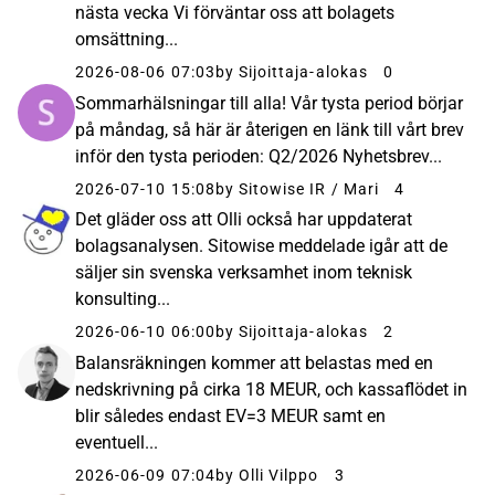
nästa vecka Vi förväntar oss att bolagets
omsättning...
2026-08-06 07:03
by Sijoittaja-alokas
0
Sommarhälsningar till alla! Vår tysta period börjar
på måndag, så här är återigen en länk till vårt brev
inför den tysta perioden: Q2/2026 Nyhetsbrev...
2026-07-10 15:08
by Sitowise IR / Mari
4
Det gläder oss att Olli också har uppdaterat
bolagsanalysen. Sitowise meddelade igår att de
säljer sin svenska verksamhet inom teknisk
konsulting...
2026-06-10 06:00
by Sijoittaja-alokas
2
Balansräkningen kommer att belastas med en
nedskrivning på cirka 18 MEUR, och kassaflödet in
blir således endast EV=3 MEUR samt en
eventuell...
2026-06-09 07:04
by Olli Vilppo
3