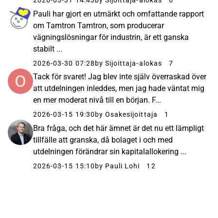
2026-03-31 14:43
by Sijoittaja-alokas
6
Pauli har gjort en utmärkt och omfattande rapport
om Tamtron Tamtron, som producerar
vägningslösningar för industrin, är ett ganska
stabilt ...
2026-03-30 07:28
by Sijoittaja-alokas
7
Tack för svaret! Jag blev inte själv överraskad över
att utdelningen inleddes, men jag hade väntat mig
en mer moderat nivå till en början. F...
2026-03-15 19:30
by Osakesijoittaja
1
Bra fråga, och det här ämnet är det nu ett lämpligt
tillfälle att granska, då bolaget i och med
utdelningen förändrar sin kapitalallokering ...
2026-03-15 15:10
by Pauli Lohi
12