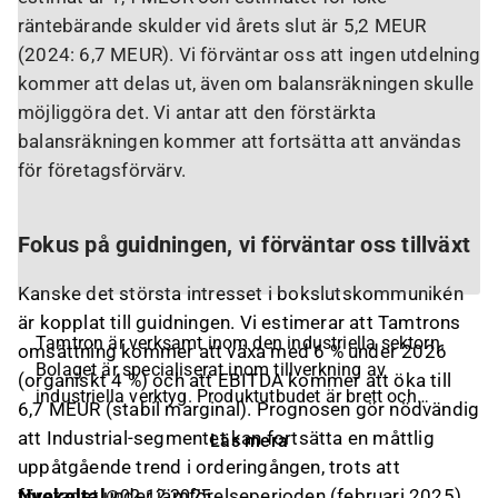
räntebärande skulder vid årets slut är 5,2 MEUR
(2024: 6,7 MEUR). Vi förväntar oss att ingen utdelning
kommer att delas ut, även om balansräkningen skulle
möjliggöra det. Vi antar att den förstärkta
balansräkningen kommer att fortsätta att användas
för företagsförvärv.
Fokus på guidningen, vi förväntar oss tillväxt
Kanske det största intresset i bokslutskommunikén
är kopplat till guidningen. Vi estimerar att Tamtrons
Tamtron är verksamt inom den industriella sektorn.
omsättning kommer att växa med 6 % under 2026
Bolaget är specialiserat inom tillverkning av
(organiskt 4 %) och att EBITDA kommer att öka till
industriella verktyg. Produktutbudet är brett och
6,7 MEUR (stabil marginal). Prognosen gör nödvändig
inkluderar huvudsakligen digital vägningsutrustning,
att Industrial-segmentet kan fortsätta en måttlig
Läs mera
såsom kranvågar, pallvagnsvågar, stockkranvågar,
uppåtgående trend i orderingången, trots att
dumpervågar, järnvägsvågar och
Nyckeltal
företaget under jämförelseperioden (februari 2025)
02.12.2025