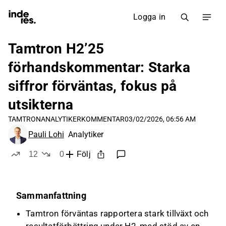
Logga in
Tamtron H2’25
förhandskommentar: Starka
siffror förväntas, fokus på
utsikterna
TAMTRON
ANALYTIKERKOMMENTAR
03/02/2026, 06:56 AM
Pauli Lohi
Analytiker
12
0
Följ
likes
dislikes
Sammanfattning
Tamtron förväntas rapportera stark tillväxt och
resultatförbättring under H2, med stöd av en