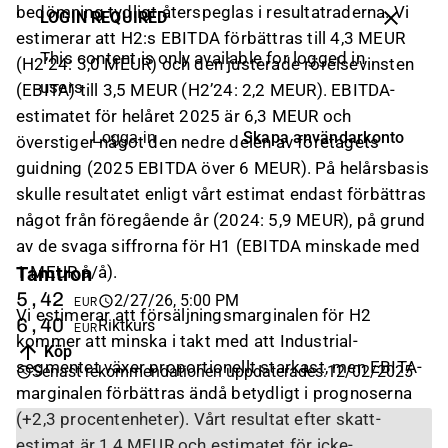
bedömning tydligt återspeglas i resultatraderna. Vi
LOGIN REQUIRED
estimerar att H2:s EBITDA förbättras till 4,3 MEUR
This content is only available for logged in
(H2’24: 3,0 MEUR) och den justerade rörelsevinsten
users
(EBITA) till 3,5 MEUR (H2’24: 2,2 MEUR). EBITDA-
estimatet för helåret 2025 är 6,3 MEUR och
Skapa användarkonto
Logga in
överstiger något den nedre delen av företagets
guidning (2025 EBITDA över 6 MEUR). På helårsbasis
skulle resultatet enligt vårt estimat endast förbättras
något från föregående år (2024: 5,9 MEUR), på grund
av de svaga siffrorna för H1 (EBITDA minskade med
Tamtron
1 MEUR å/å).
5,42
2/27/26, 5:00 PM
EUR
Vi estimerar att försäljningsmarginalen för H2
6,40
Riktkurs
EUR
kommer att minska i takt med att Industrial-
Köp
segmentet växer proportionellt starkast, men EBITA-
Senast rekommendationen uppdaterades
:
12/02/2025
marginalen förbättras ändå betydligt i prognoserna
(+2,3 procentenheter). Vårt resultat efter skatt-
estimat är 1,4 MEUR och estimatet för icke-