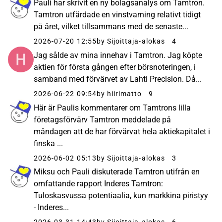
Pauli har skrivit en ny bolagsanalys om Tamtron.
Tamtron utfärdade en vinstvarning relativt tidigt
på året, vilket tillsammans med de senaste...
2026-07-20 12:55
by Sijoittaja-alokas
4
Jag sålde av mina innehav i Tamtron. Jag köpte
aktien för första gången efter börsnoteringen, i
samband med förvärvet av Lahti Precision. Då...
2026-06-22 09:54
by hiirimatto
9
Här är Paulis kommentarer om Tamtrons lilla
företagsförvärv Tamtron meddelade på
måndagen att de har förvärvat hela aktiekapitalet i
finska ...
2026-06-02 05:13
by Sijoittaja-alokas
3
Miksu och Pauli diskuterade Tamtron utifrån en
omfattande rapport Inderes Tamtron:
Tuloskasvussa potentiaalia, kun markkina piristyy
- Inderes...