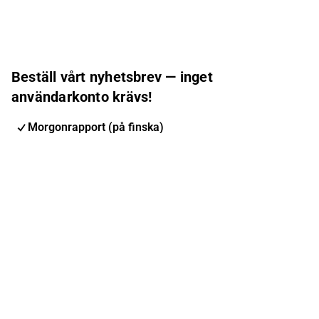
Beställ vårt nyhetsbrev — inget
användarkonto krävs!
Morgonrapport (på finska)
Inderes nyhetsbrev
Nordic Events
Inderes Femme
E-postadress
Prenumerera