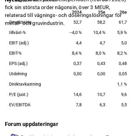
datainsamlingssystem. Kunderna återfinns inom
fick sin största order någonsin, över 3 MEUR,
varierande områden, huvudsakligen inom industri-
2024
25e
26e
2024
25e
26e
relaterad till vägnings- och doseringslösningar för
och logistiksektorn. Verksamheten drivs globalt med
Omsättning
52,7
58,2
61,7
metall- och gruvindustrin.
störst närvaro inom Europa.
tillväxt-%
−4,0 %
10,4 %
5,9 %
EBIT (adj.)
4,4
4,7
5,0
EBIT-%
8,4 %
8,0 %
8,2 %
EPS (adj.)
0,37
0,43
0,48
Utdelning
0,00
0,00
0,05
Direktavkastning
1,1 %
P/E (just.)
14,6
10,7
9,6
EV/EBITDA
7,8
6,3
5,5
Forum uppdateringar