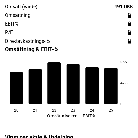
Omsatt (värde)
491 DKK
Omsättning
EBIT%
P/E
Direktavkastnings- %
Omsättning & EBIT-%
85,2
18,2
9,6
42,6
−15,9
−21,6
−41,4
−57,8
0
20
21
22
23
24
25
Omsättning mn
EBIT-%
Vinst per aktie & Utdelning