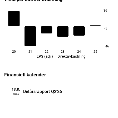
36
−5
−46
20
21
22
23
24
25
EPS (adj.)
Direktavkastning
Finansiell kalender
13.8.
Delårsrapport
Q2'26
2026