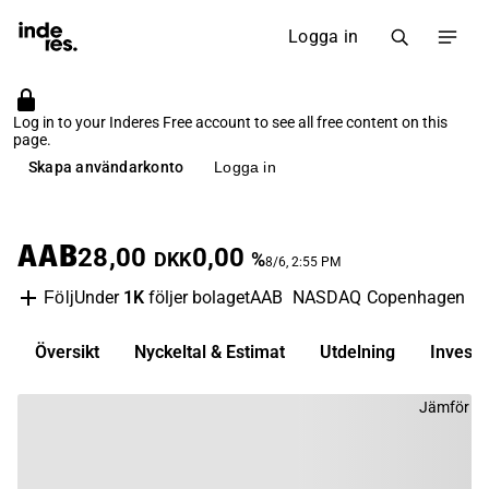
Logga in
Log in to your Inderes Free account to see all free content on this
page.
Skapa användarkonto
Logga in
AAB
28,00
0,00
DKK
%
8/6, 2:55 PM
Under
1K
följer bolaget
AAB
NASDAQ Copenhagen
M
Följ
Översikt
Nyckeltal & Estimat
Utdelning
Invest
Jämför