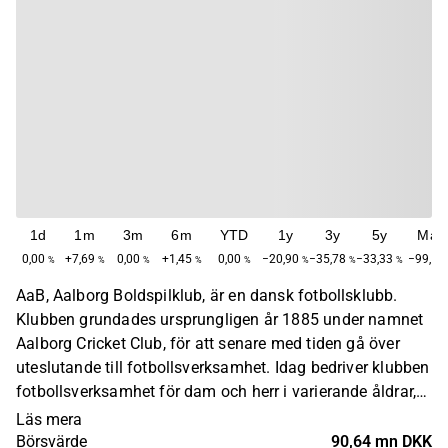
1d
1m
3m
6m
YTD
1y
3y
5y
Max
0,00
+7,69
0,00
+1,45
0,00
−20,90
−35,78
−33,33
−99,14
%
%
%
%
%
%
%
%
AaB, Aalborg Boldspilklub, är en dansk fotbollsklubb.
Klubben grundades ursprungligen år 1885 under namnet
Aalborg Cricket Club, för att senare med tiden gå över
uteslutande till fotbollsverksamhet. Idag bedriver klubben
fotbollsverksamhet för dam och herr i varierande åldrar,
samt för juniorer. AaB spelar sina hemmamatcher på
Läs mera
Aalborg Portland Park.
Börsvärde
90,64 mn DKK