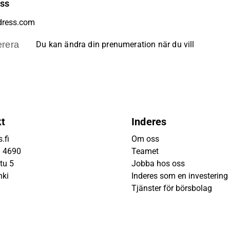
ess
rera
Du kan ändra din prenumeration när du vill
kt
Inderes
.fi
Om oss
9 4690
Teamet
tu 5
Jobba hos oss
nki
Inderes som en investering
Tjänster för börsbolag