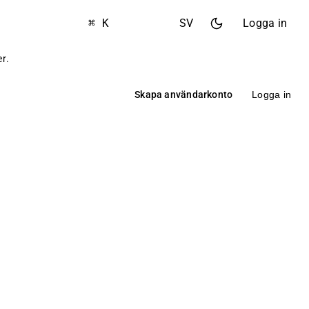
⌘ K
SV
Logga in
er
.
Skapa användarkonto
Logga in