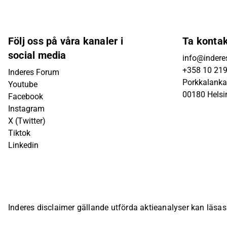
Följ oss på våra kanaler i
Ta konta
social media
info@inderes
+358 10 21
Inderes Forum
Porkkalanka
Youtube
00180 Helsi
Facebook
Instagram
X (Twitter)
Tiktok
Linkedin
Inderes disclaimer gällande utförda aktieanalyser kan läsa
bolagsspecifika sida på Inderes webbplats.
© Inderes Oyj. A