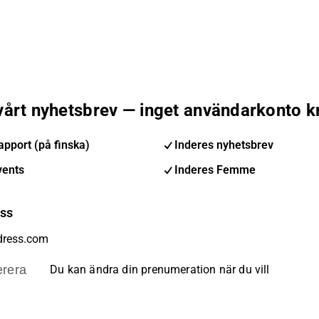
 vårt nyhetsbrev — inget användarkonto k
pport (på finska)
Inderes nyhetsbrev
vents
Inderes Femme
ess
rera
Du kan ändra din prenumeration när du vill