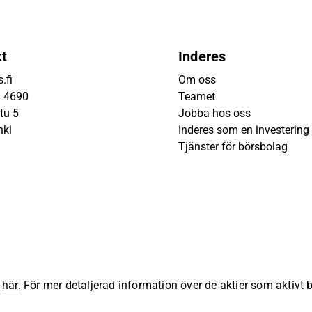
kt
Inderes
.fi
Om oss
9 4690
Teamet
tu 5
Jobba hos oss
nki
Inderes som en investering
Tjänster för börsbolag
s
här
. För mer detaljerad information över de aktier som aktivt
lla rättigheter förbehållna.