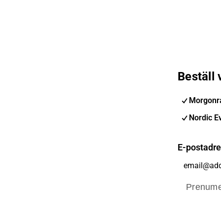
Beställ
Morgonra
Nordic E
E-postadr
Prenume