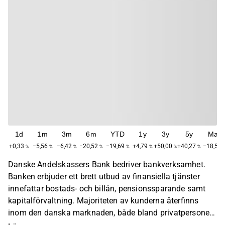
1d
1m
3m
6m
YTD
1y
3y
5y
Max
+0,33
−5,56
−6,42
−20,52
−19,69
+4,79
+50,00
+40,27
−18,50
%
%
%
%
%
%
%
%
Danske Andelskassers Bank bedriver bankverksamhet.
Banken erbjuder ett brett utbud av finansiella tjänster
innefattar bostads- och billån, pensionssparande samt
kapitalförvaltning. Majoriteten av kunderna återfinns
inom den danska marknaden, både bland privatpersoner
och bolag. Danske Andelskassers Bank grundades 1969