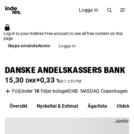
Logga in
Log in to your Inderes Free account to see all free content on this
page.
Skapa användarkonto
Logga in
DANSKE ANDELSKASSERS BANK
15,30
+0,33
DKK
%
8/7, 2:55 PM
Under
1K
följer bolaget
DAB
NASDAQ Copenhagen
B
Följ
Översikt
Nyckeltal & Estimat
Ägarlista
Utdelni
Jämför