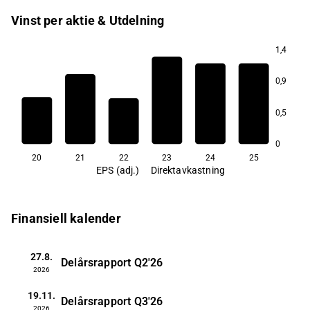
Vinst per aktie & Utdelning
1,4
3,5
0,9
2,7
2,5
2,1
0,5
1,8
0
20
21
22
23
24
25
EPS (adj.)
Direktavkastning
Finansiell kalender
27.8.
Delårsrapport
Q2'26
2026
19.11.
Delårsrapport
Q3'26
2026