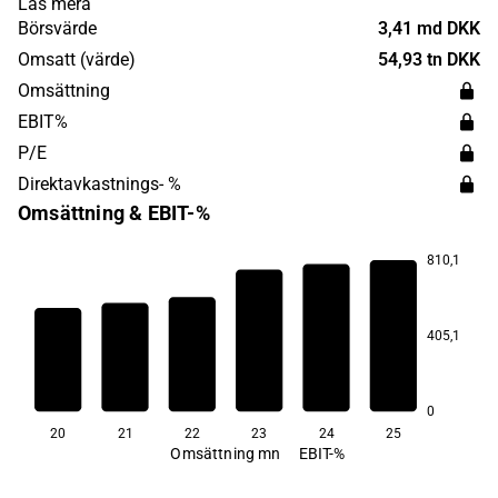
Läs mera
och har sitt huvudkontor i Tjele.
Börsvärde
3,41 md DKK
Omsatt (värde)
54,93 tn DKK
Omsättning
EBIT%
P/E
Direktavkastnings- %
Omsättning & EBIT-%
810,1
44,9
40,0
405,1
34,7
33,7
23,7
22,4
0
20
21
22
23
24
25
Omsättning mn
EBIT-%