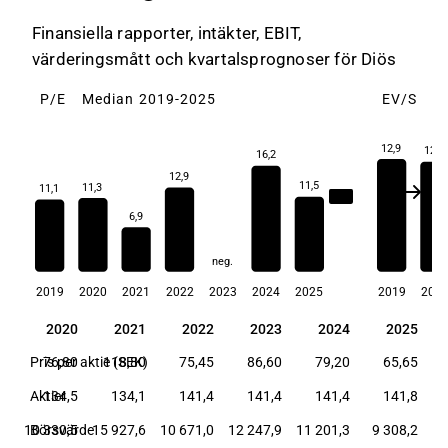
Finansiella rapporter, intäkter, EBIT,
värderingsmått och kvartalsprognoser för Diös
P/E
Median 2019-2025
EV/S
M
12,9
12,6
16,2
12,9
11,5
11,3
11,1
11,4
6,9
neg.
2019
2020
2021
2022
2023
2024
2025
2019
202
19
2020
2021
2022
2023
2024
2025
19
2020
2021
2022
2023
2024
2025
80
Pris per aktie (SEK)
76,80
118,80
75,45
86,60
79,20
65,65
,5
Aktier
134,5
134,1
141,4
141,4
141,4
141,8
,1
10 330,5
Börsvärde
15 927,6
10 671,0
12 247,9
11 201,3
9 308,2