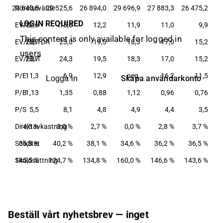
,1
23 640,5
Rörelsevärde
29 525,6
26 894,0
29 696,9
27 883,3
26 475,2
LOGIN REQUIRED
,9
EV/S
12,6
15,0
12,2
11,9
11,0
9,9
This content is only available for logged in
,4
EV/EBITDA
20,7
23,0
19,5
18,3
17,0
15,2
users
,4
EV/EBIT
20,7
24,3
19,5
18,3
17,0
15,2
,1
P/E
11,3
6,9
12,9
neg.
16,2
11,5
Skapa användarkonto
Logga in
36
P/B
1,13
1,35
0,88
1,12
0,96
0,76
,2
P/S
5,5
8,1
4,8
4,9
4,4
3,5
 %
Direktavkastning
4,3 %
3,0 %
2,7 %
0,0 %
2,8 %
3,7 %
 %
Soliditet
36,8 %
40,2 %
38,1 %
34,6 %
36,2 %
36,5 %
 %
Skuldsättning
145,5 %
124,7 %
134,8 %
160,0 %
146,6 %
143,6 %
Beställ vårt nyhetsbrev — inget