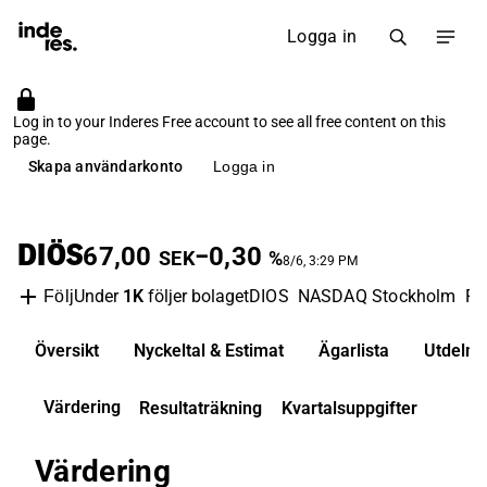
Logga in
Log in to your Inderes Free account to see all free content on this
page.
Skapa användarkonto
Logga in
DIÖS
67,00
−0,30
SEK
%
8/6, 3:29 PM
Under
1K
följer bolaget
DIOS
NASDAQ Stockholm
Fa
Följ
Översikt
Nyckeltal & Estimat
Ägarlista
Utdelni
Värdering
Resultaträkning
Kvartalsuppgifter
Värdering