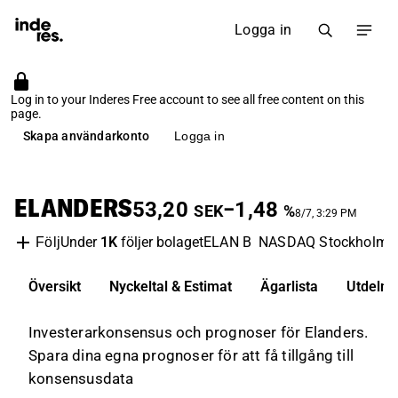
Logga in
Log in to your Inderes Free account to see all free content on this
page.
Skapa användarkonto
Logga in
ELANDERS
53,20
−1,48
SEK
%
8/7, 3:29 PM
Under
1K
följer bolaget
ELAN B
NASDAQ Stockholm
Följ
Översikt
Nyckeltal & Estimat
Ägarlista
Utdelni
Investerarkonsensus och prognoser för Elanders.
Spara dina egna prognoser för att få tillgång till
konsensusdata